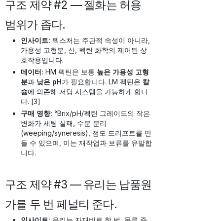
구조 제약 #2 — 젤화는 허용
범위가 좁다.
인사이트:
텍스처는 주관적 속성이 아니라,
가용성 고형분, 산, 펙틴 화학의 제어된 상
호작용입니다.
데이터:
HM 펙틴은 보통
높은 가용성 고형
분
과
낮은 pH
가 필요합니다. LM 펙틴은
칼
슘
에 의존해 저당 시스템을 가능하게 합니
다. [3]
구매 영향:
°Brix/pH/펙틴 그레이드의 작은
변화가 세팅 실패, 수분 분리
(weeping/syneresis), 점도 드리프트를 만
들 수 있으며, 이는 재작업과 보류를 유발합
니다.
구조 제약 #3 — 유리는 납품원
가를 두 번 페널티 준다.
인사이트:
유리는 자재비로 한 번, 물류 증