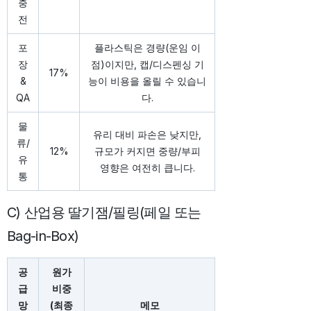
충
전
포
플라스틱은 경량(운임 이
장
점)이지만, 캡/디스펜싱 기
17%
&
능이 비용을 올릴 수 있습니
QA
다.
물
유리 대비 파손은 낮지만,
류/
12%
규모가 커지면 중량/부피
유
영향은 여전히 큽니다.
통
C) 산업용 딸기잼/필링(페일 또는
Bag-in-Box)
공
원가
급
비중
망
(최종
메모