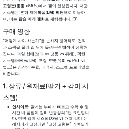
고형분(종종 >55%)
에서 젤이 형성됩니다. 저당
시스템은 흔히
저메톡실(LM) 펙틴
으로 이동하
며, 이는
칼슘 매개 젤화
로 세팅됩니다. [3]
구매 영향
“어떻게 사야 하는가”를 논하지 않더라도, 견적
과 스펙을 물리 맵 위에 올려두면 해석이 정확해
집니다. 과일 형태(생과 vs 냉동 vs 퓌레), 펙틴
시스템(HM vs LM), 포장 포맷(유리 vs PET vs
벌크)은 공장의 수율, 에너지, 스크랩 프로파일을
바꿉니다.
1. 상류 / 원재료(딸기 + 감미 시
스템)
인사이트:
딸기는 부패가 빠르고 수확 후 몇
시간 내 품질이 갈려 변동성의 1번 요인입니
다. 반면 감미 시스템(자당 vs 대체 감미)은
레시피가 고정되면 “고정 고형분” 기여도가