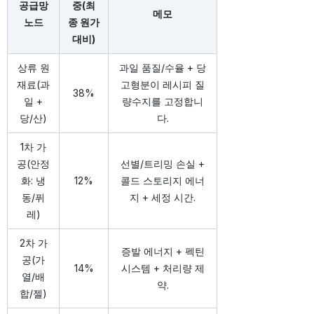
공급망
중(최
메모
노드
종 원가
대비)
상류 원
과일 품질/수율 + 당
재료(과
고형분이 레시피 질
38%
일 +
량수지를 고정합니
당/산)
다.
1차 가
공(안정
선별/트리밍 손실 +
화: 냉
12%
콜드 스토리지 에너
동/퓌
지 + 세정 시간.
레)
2차 가
증발 에너지 + 펙틴
공(가
14%
시스템 + 처리량 제
열/배
약.
합/젤)