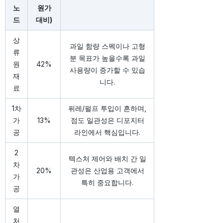
노
원가
드
대비)
상
과일 함량 스펙이나 고형
류
분 목표가 높을수록 과일
원
42%
사용량이 증가할 수 있습
재
니다.
료
1차
퓌레/펄프 투입이 흔하며,
가
13%
점도 일관성은 디포지터
공
라인에서 핵심입니다.
2
텍스처 제어와 배치 간 일
차
20%
관성은 산업용 고객에서
가
특히 중요합니다.
공
열
처