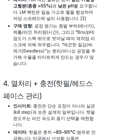
고형분(종종 >55%)
과
낮은 pH
를 요구합니
다. LM 펙틴은 칼슘 가교로 젤을 형성하며
저당 스프레드에 널리 사용됩니다. [3]
구매 영향:
공장 원가는 증발 부하(에너지),
케틀/라인 처리량(시간), 그리고 °Brix/pH/
점도가 스펙 밖으로 벗어날 때의 재작업 리
스크에 의해 좌우됩니다. “매끈한 질감/씨
제거(Seedless)”는 분리/피니싱 공정을 추
가해 수율을 타이트하게 만드는 경우가 많
습니다.
4. 열처리 + 충전(핫필/헤드스
페이스 관리)
인사이트:
충전은 단순 포장이 아니라 살균
(kill step)과 보존 설계의 일부입니다. 핫필
윈도우는 라인 속도와 용기 선택을 제한합
니다.
데이터:
핫필은 흔히
~85–95°C
범위로 언
급됩니다. 미국에서 산성화 식품은