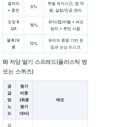
열처리
핫필 유지시간, 캡 적
6%
+ 충전
용, 실링/진공 관리.
포장 &
유리/캡/라벨 + 파손
18%
QA
방지 + 루틴 시험.
물류/유
유리의 중량 기반 운
12%
통
임과 손상 리스크.
B) 저당 딸기 스프레드(플라스틱 병
또는 스퀴즈)
공
원가
급
비중
망
(최종
메모
노
원가
드
대비)
상