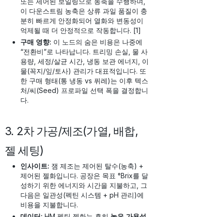
또는 제어된 보일링으로 농축을 수행하며,
이 다운스트림 농축은 상류 과일 품질이 충
분히 빠르게 안정화되어 열화와 변동성이
억제될 때 더 안정적으로 작동합니다. [1]
구매 영향:
이 노드의 숨은 비용은 나중에
“전환비”로 나타납니다. 트리밍 손실, 물 사
용량, 세정/살균 시간, 냉동 보관 에너지, 이
물(꼭지/잎/토사) 관리가 대표적입니다. 또
한 구매 형태(통 냉동 vs 퓌레)는 이후 텍스
처/씨(Seed) 프로파일 선택 폭을 결정합니
다.
3. 2차 가공/제조(가열, 배합,
젤 세팅)
인사이트:
잼 제조는 제어된 탈수(농축) +
제어된 젤화입니다. 공장은 목표 °Brix를 달
성하기 위한 에너지와 시간을 지불하고, 그
다음은 일관성(펙틴 시스템 + pH 관리)에
비용을 지불합니다.
데이터:
HM 펙틴 젤화는 흔히
높은 가용성