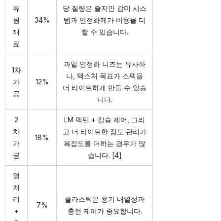
류
당 질량은 줄지만 감미 시스
원
34%
템과 안정화제가 비용을 더
재
할 수 있습니다.
료
과일 안정화 니즈는 유사하
1차
나, 텍스처 목표가 스펙을
가
12%
더 타이트하게 만들 수 있습
공
니다.
2
LM 펙틴 + 칼슘 제어, 그리
차
고 더 타이트한 점도 관리가
18%
가
복잡도를 더하는 경우가 많
공
습니다. [4]
열
처
리
플라스틱은 용기 내열성과
7%
+
충전 제어가 중요합니다.