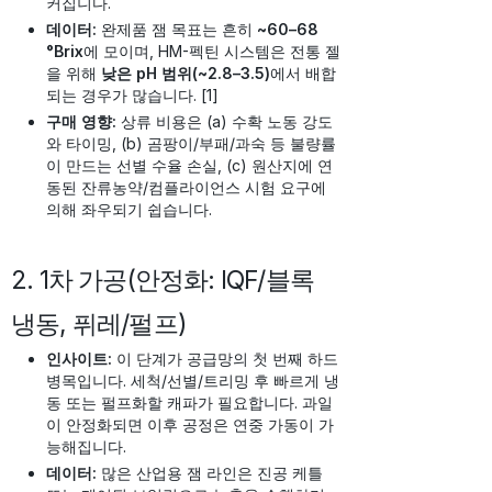
커집니다.
데이터:
완제품 잼 목표는 흔히
~60–68
°Brix
에 모이며, HM-펙틴 시스템은 전통 젤
을 위해
낮은 pH 범위(~2.8–3.5)
에서 배합
되는 경우가 많습니다. [1]
구매 영향:
상류 비용은 (a) 수확 노동 강도
와 타이밍, (b) 곰팡이/부패/과숙 등 불량률
이 만드는 선별 수율 손실, (c) 원산지에 연
동된 잔류농약/컴플라이언스 시험 요구에
의해 좌우되기 쉽습니다.
2. 1차 가공(안정화: IQF/블록
냉동, 퓌레/펄프)
인사이트:
이 단계가 공급망의 첫 번째 하드
병목입니다. 세척/선별/트리밍 후 빠르게 냉
동 또는 펄프화할 캐파가 필요합니다. 과일
이 안정화되면 이후 공정은 연중 가동이 가
능해집니다.
데이터:
많은 산업용 잼 라인은 진공 케틀