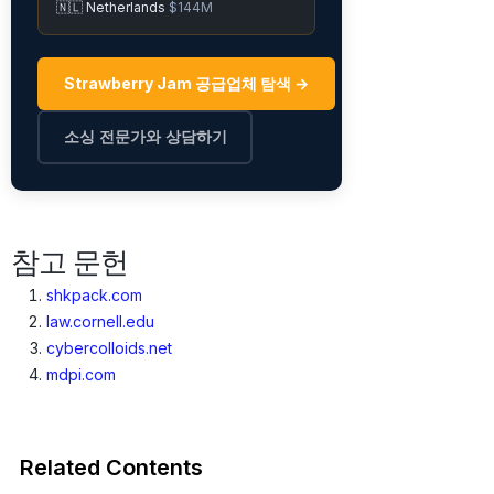
🇳🇱 Netherlands
$144M
Strawberry Jam 공급업체 탐색 →
소싱 전문가와 상담하기
참고 문헌
shkpack.com
law.cornell.edu
cybercolloids.net
mdpi.com
Related Contents