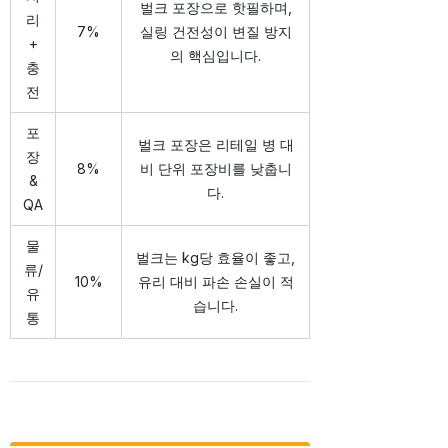
벌크 포장으로 핫필하며,
리
7%
실링 건전성이 변질 방지
+
의 핵심입니다.
충
전
포
벌크 포장은 리테일 병 대
장
8%
비 단위 포장비를 낮춥니
&
다.
QA
물
벌크는 kg당 효율이 좋고,
류/
10%
유리 대비 파손 손실이 적
유
습니다.
통