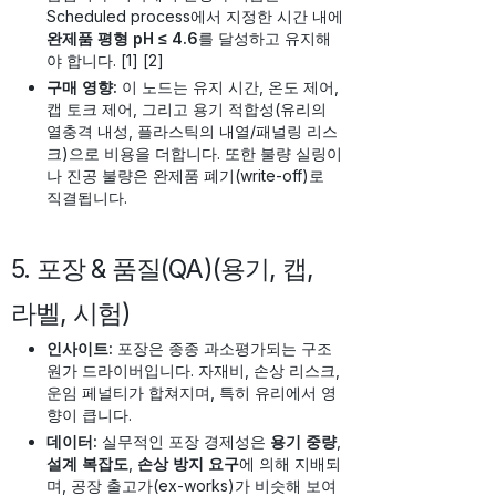
Scheduled process에서 지정한 시간 내에
완제품 평형 pH ≤ 4.6
를 달성하고 유지해
야 합니다. [1] [2]
구매 영향:
이 노드는 유지 시간, 온도 제어,
캡 토크 제어, 그리고 용기 적합성(유리의
열충격 내성, 플라스틱의 내열/패널링 리스
크)으로 비용을 더합니다. 또한 불량 실링이
나 진공 불량은 완제품 폐기(write-off)로
직결됩니다.
5. 포장 & 품질(QA)(용기, 캡,
라벨, 시험)
인사이트:
포장은 종종 과소평가되는 구조
원가 드라이버입니다. 자재비, 손상 리스크,
운임 페널티가 합쳐지며, 특히 유리에서 영
향이 큽니다.
데이터:
실무적인 포장 경제성은
용기 중량
,
설계 복잡도
,
손상 방지 요구
에 의해 지배되
며, 공장 출고가(ex-works)가 비슷해 보여