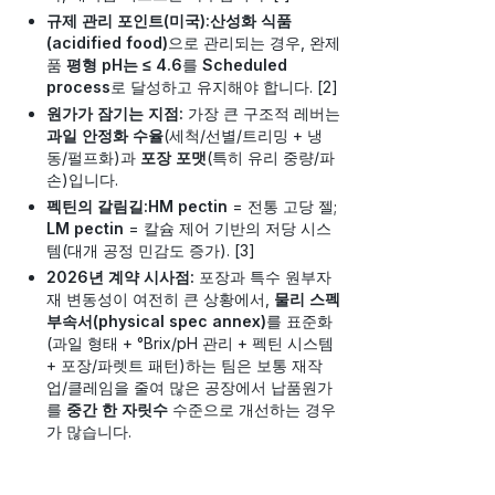
규제 관리 포인트(미국):
산성화 식품
(acidified food)
으로 관리되는 경우, 완제
품
평형 pH는 ≤ 4.6
를
Scheduled
process
로 달성하고 유지해야 합니다. [2]
원가가 잠기는 지점:
가장 큰 구조적 레버는
과일 안정화 수율
(세척/선별/트리밍 + 냉
동/펄프화)과
포장 포맷
(특히 유리 중량/파
손)입니다.
펙틴의 갈림길:
HM pectin
= 전통 고당 젤;
LM pectin
= 칼슘 제어 기반의 저당 시스
템(대개 공정 민감도 증가). [3]
2026년 계약 시사점:
포장과 특수 원부자
재 변동성이 여전히 큰 상황에서,
물리 스펙
부속서(physical spec annex)
를 표준화
(과일 형태 + °Brix/pH 관리 + 펙틴 시스템
+ 포장/파렛트 패턴)하는 팀은 보통 재작
업/클레임을 줄여 많은 공장에서 납품원가
를
중간 한 자릿수
수준으로 개선하는 경우
가 많습니다.