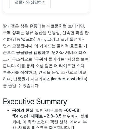
전문가와 상담하기
딸기잼은 상온 유통되는 식료품처럼 보이지만,
구매 성과는 상류 농산물 변동성, 신속한 과일 안
정화(냉동/펄프화) 캐파, 그리고 포장 물성에서
먼저 고정됩니다. 이 가이드는 물리적 흐름을 기
준으로 공급망을 맵핑하고, 원가와 서비스 리스
크가 구조적으로 “구워져 들어가는” 지점을 보여
줍니다. 이를 통해 소싱 팀은 더 타이트한 스펙
부속서를 작성하고, 견적을 동일 조건으로 비교
하며, 납품원가 서프라이즈(landed-cost delta)
를 줄일 수 있습니다.
Executive Summary
공정의 현실:
일반 잼은 보통
~60–68
°Brix
,
pH 대체로 ~2.8–3.5
범위에서 설계
되며, 이 화학 조건이 펙틴 선택, 에너지 부
하, 재작업 리스크를 좌우합니다. [1]