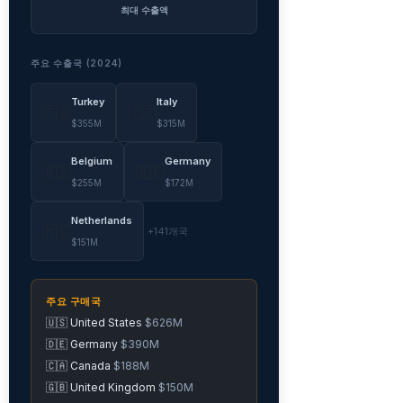
최대 수출액
주요 수출국 (2024)
Turkey
Italy
🇹🇷
🇮🇹
$355M
$315M
Belgium
Germany
🇧🇪
🇩🇪
$255M
$172M
Netherlands
🇳🇱
+141개국
$151M
주요 구매국
🇺🇸 United States
$626M
🇩🇪 Germany
$390M
🇨🇦 Canada
$188M
🇬🇧 United Kingdom
$150M