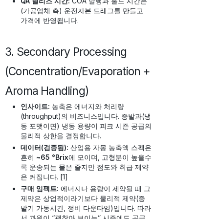
QA 릴리즈 시간:
COA 발행과 홀드 시간은
(가공업체 측) 운전자본 드래그를 만들고
가격에 반영됩니다.
3. Secondary Processing
(Concentration/Evaporation +
Aroma Handling)
인사이트:
농축은 에너지와 처리량
(throughput)의 비즈니스입니다. 증발과(냉
동 포맷이면) 냉동 용량이 피크 시즌 공급의
물리적 상한을 결정합니다.
데이터(검증됨):
산업용 자몽 농축액 스펙은
흔히
~65 °Brix
에 모이며, 고형분이 높을수
록 운송되는 물은 줄지만 점도와 취급 제약
은 커집니다. [1]
구매 임팩트:
에너지나 용량이 제약될 때 그
제약은 상업적이라기보다 물리적 제약(증
발기 가동시간, 정비 다운타임)입니다. 따라
서 과원이 “괜찮아 보이는” 시즌에도 공급