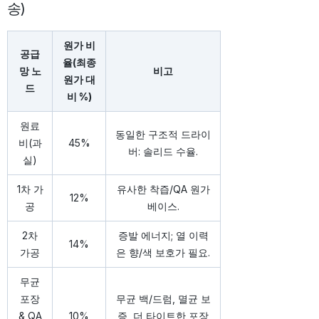
송)
원가 비
공급
율(최종
망 노
비고
원가 대
드
비 %)
원료
동일한 구조적 드라이
비(과
45%
버: 솔리드 수율.
실)
1차 가
유사한 착즙/QA 원가
12%
공
베이스.
2차
증발 에너지; 열 이력
14%
가공
은 향/색 보호가 필요.
무균
포장
무균 백/드럼, 멸균 보
& QA
10%
증, 더 타이트한 포장