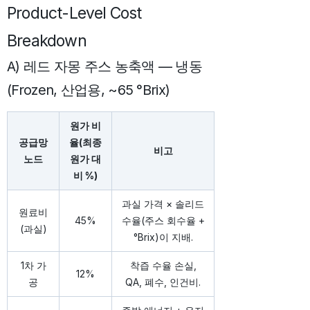
Product-Level Cost
Breakdown
A) 레드 자몽 주스 농축액 — 냉동
(Frozen, 산업용, ~65 °Brix)
원가 비
공급망
율(최종
비고
노드
원가 대
비 %)
과실 가격 × 솔리드
원료비
45%
수율(주스 회수율 +
(과실)
°Brix)이 지배.
1차 가
착즙 수율 손실,
12%
공
QA, 폐수, 인건비.