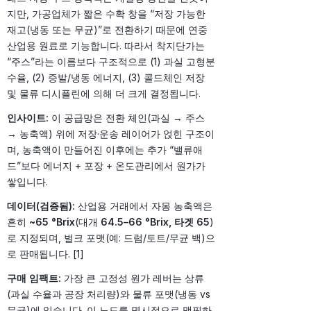
지만, 가공업체가 짧은 수확 창을 “저장 가능한
재고(냉동 또는 무균)”로 전환하기 때문에 연중
산업용 원료로 기능합니다. 따라서 착지단가는
“주스”라는 이름보다 구조적으로 (1) 과실 고형분
수율, (2) 증발/냉동 에너지, (3) 콜드체인 저장
및 물류 디시플린에 의해 더 크게 결정됩니다.
인사이트:
이 공급망은 전환 체인(과실 → 주스
→ 농축액) 위에 저장·운송 레이어가 얹힌 구조이
며, 농축액이 만들어진 이후에는 추가 “밸류애
드”보다 에너지 + 포장 + 온도관리에서 원가가
쌓입니다.
데이터(검증됨):
산업용 거래에서 자몽 농축액은
흔히
~65 °Brix
(대개
64.5–66 °Brix, 타겟 65
)
로 지정되며, 벌크 포맷(예: 드럼/토트/무균 백)으
로 판매됩니다. [1]
구매 임팩트:
가장 큰 고정성 원가 레버는 상류
(과실 수율과 공장 처리량)와 물류 포맷(냉동 vs
무균)에 있습니다. 이 노드를 명시적으로 맵핑하