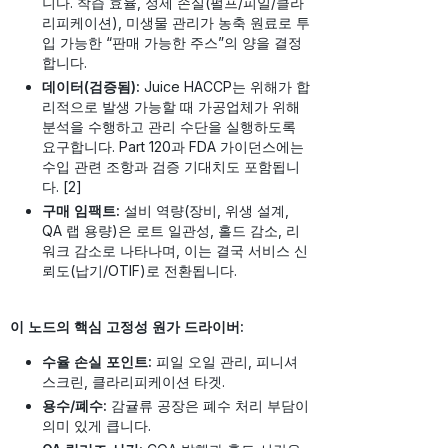
니다. 착즙 효율, 정제 손실(펄프/피일/클라
리피케이션), 미생물 관리가 농축 원료로 투
입 가능한 “판매 가능한 주스”의 양을 결정
합니다.
데이터(검증됨):
Juice HACCP는 위해가 합
리적으로 발생 가능할 때 가공업체가 위해
분석을 수행하고 관리 수단을 실행하도록
요구합니다. Part 120과 FDA 가이던스에는
수입 관련 조항과 검증 기대치도 포함됩니
다. [2]
구매 임팩트:
설비 역량(장비, 위생 설계,
QA 랩 용량)은 로트 일관성, 홀드 감소, 리
워크 감소로 나타나며, 이는 결국 서비스 신
뢰도(납기/OTIF)로 전환됩니다.
이 노드의 핵심 고정성 원가 드라이버:
수율 손실 포인트:
피일 오일 관리, 피니셔
스크린, 클라리피케이션 타겟.
용수/폐수:
감귤류 공장은 폐수 처리 부담이
의미 있게 큽니다.