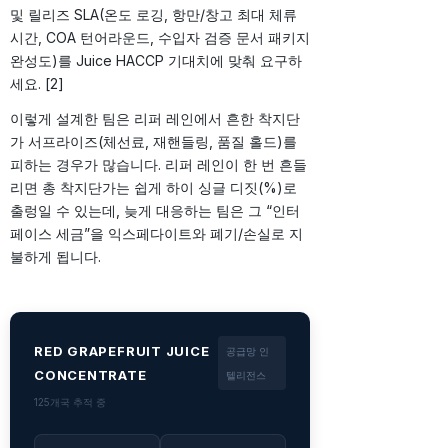
및 릴리즈 SLA(온도 로깅, 항만/창고 최대 체류
시간, COA 턴어라운드, 수입자 검증 문서 패키지
완성도)를 Juice HACCP 기대치에 맞춰 요구하
세요. [2]
이렇게 설계한 팀은 리퍼 레인에서 흔한 착지단
가 서프라이즈(체선료, 재핸들링, 품질 홀드)를
피하는 경우가 많습니다. 리퍼 레인이 한 번 흔들
리면 총 착지단가는 쉽게 하이 싱글 디짓(%)로
출렁일 수 있는데, 늦게 대응하는 팀은 그 “인터
페이스 세금”을 익스페다이트와 폐기/손실로 지
불하게 됩니다.
RED GRAPEFRUIT JUICE
공급망 인
CONCENTRATE
텔리전스
125개국 추적 중