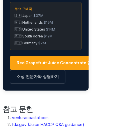
주요 구매국
🇯🇵 Japan
$37M
🇳🇱 Netherlands
$19M
🇺🇸 United States
$14M
🇰🇷 South Korea
$12M
🇩🇪 Germany
$7M
Red Grapefruit Juice Concentrate 공급업체 탐색 →
소싱 전문가와 상담하기
참고 문헌
venturacoastal.com
fda.gov (Juice HACCP Q&A guidance)