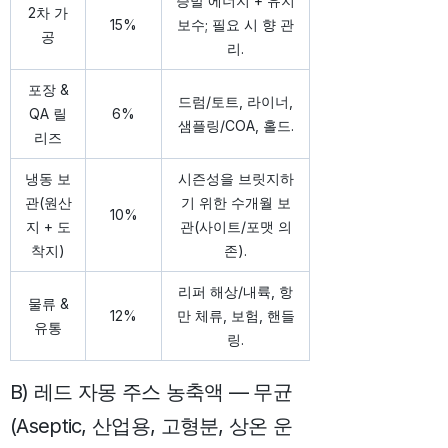
증발 에너지 + 유지
2차 가
15%
보수; 필요 시 향 관
공
리.
포장 &
드럼/토트, 라이너,
QA 릴
6%
샘플링/COA, 홀드.
리즈
냉동 보
시즌성을 브릿지하
관(원산
기 위한 수개월 보
10%
지 + 도
관(사이트/포맷 의
착지)
존).
리퍼 해상/내륙, 항
물류 &
12%
만 체류, 보험, 핸들
유통
링.
B) 레드 자몽 주스 농축액 — 무균
(Aseptic, 산업용, 고형분, 상온 운