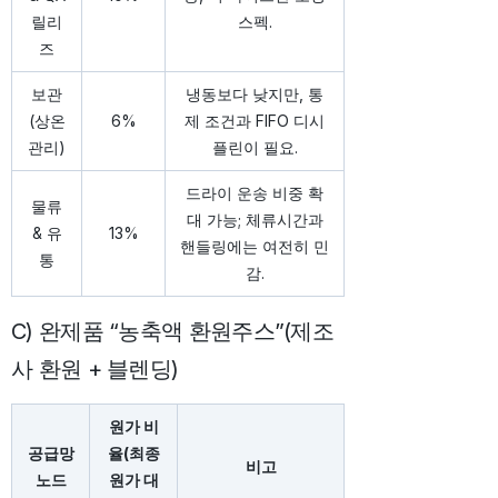
릴리
스펙.
즈
보관
냉동보다 낮지만, 통
(상온
6%
제 조건과 FIFO 디시
관리)
플린이 필요.
드라이 운송 비중 확
물류
대 가능; 체류시간과
& 유
13%
핸들링에는 여전히 민
통
감.
C) 완제품 “농축액 환원주스”(제조
사 환원 + 블렌딩)
원가 비
공급망
율(최종
비고
노드
원가 대