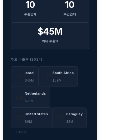
10
10
수출업체
수입업체
$45M
최대 수출액
주요 수출국 (2024)
Israel
South Africa
🇮🇱
🇿🇦
$45M
$39M
Netherlands
🇳🇱
$35M
United States
Paraguay
🇺🇸
🇵🇾
$9M
$3M
+120개국