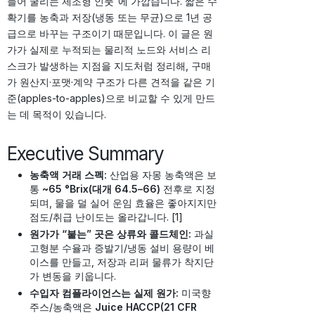
들어 굴리는 제조형 인풋”에 가깝습니다. 짧은 수
확기를 농축과 저장(냉동 또는 무균)으로 1년 공
급으로 바꾸는 구조이기 때문입니다. 이 글은 원
가가 실제로 누적되는 물리적 노드와 서비스 리
스크가 발생하는 지점을 지도처럼 정리해, 구매
가 원산지·포맷·계약 구조가 다른 견적을 같은 기
준(apples-to-apples)으로 비교할 수 있게 만드
는 데 목적이 있습니다.
Executive Summary
농축액 거래 스펙:
산업용 자몽 농축액은 보
통
~65 °Brix(대개 64.5–66)
전후로 지정
되며, 물을 덜 실어 운임 효율은 좋아지지만
점도/취급 난이도는 올라갑니다. [1]
원가가 “붙는” 곳은 상류와 콜드체인:
과실
고형분 수율과 증발기/냉동 설비 용량이 베
이스를 만들고, 저장과 리퍼 물류가 착지단
가 변동을 키웁니다.
수입자 컴플라이언스는 실제 원가:
미국향
주스/농축액은
Juice HACCP(21 CFR