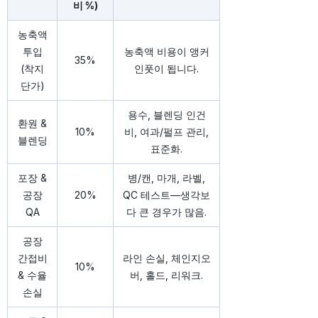
비 %)
농축액
투입
농축액 비용이 앵커
35%
(착지
인풋이 됩니다.
단가)
용수, 블렌딩 인건
환원 &
10%
비, 여과/펄프 관리,
블렌딩
표준화.
포장 &
병/캔, 마개, 라벨,
공장
20%
QC 테스트—생각보
QA
다 큰 경우가 많음.
공장
간접비
라인 손실, 체인지오
10%
& 수율
버, 홀드, 리워크.
손실