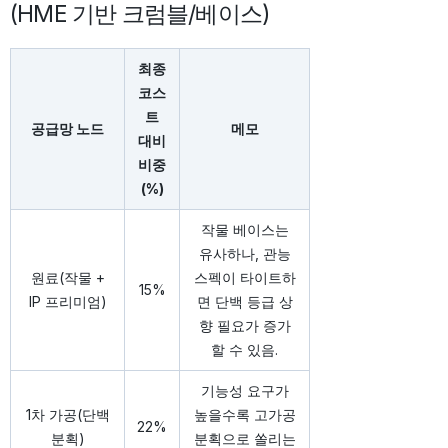
(HME 기반 크럼블/베이스)
최종
코스
트
공급망 노드
메모
대비
비중
(%)
작물 베이스는
유사하나, 관능
원료(작물 +
스펙이 타이트하
15%
IP 프리미엄)
면 단백 등급 상
향 필요가 증가
할 수 있음.
기능성 요구가
1차 가공(단백
높을수록 고가공
22%
분획)
분획으로 쏠리는