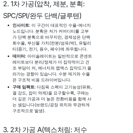
2. 1차 가공(압착, 제분, 분획:
SPC/SPI/완두 단백/글루텐)
인사이트:
이 구간이 대표적인 수율-에너지
노드입니다. 분획은 저가 커머디티를 고부
가 단백 분획으로 바꾸지만, 경제성은 단백
회수율, 부산물 가치(전분/섬유/박), 유틸리
티(증기, 전기, 용수, 폐수)에 좌우됩니다.
데이터:
아이솔레이트는 일반적으로 콘센트
레이트보다 분리/정제가 더 집약적이고 건
조 부담이 커, 에너지와 캡엑스 집약도가 올
라가는 경향이 있습니다. 수분 제거와 수율
은 구조적 비용 드라이버입니다.
구매 임팩트:
다짐육 스펙이 고기능성(유화,
겔 강도, 잡미 억제)을 요구할수록, 구매는
더 깊은 가공과 더 높은 전환비용을 함께 사
는 셈입니다(브랜드/공장 위치와 무관하게
구조적으로 발생).
3. 2차 가공 A(텍스처링: 저수