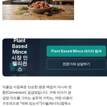
전체 데이터 보
기
Plant
Based
Mince
Plant Based Mince 데이터 탐색
시장 인
텔리전
전문가와 상담하기
스
가격 · 트렌드
· 원산지 · 전
식물성 다짐육은 단순한 원료 매입이 아니라 전
망
환(Conversion) 공급망입니다. 구매 리더가 공
급망 지도를 그리는 실무적 가치는, 어떤 비용이
구조적으로 “박혀 있는지”(수율/에너지/캡엑스