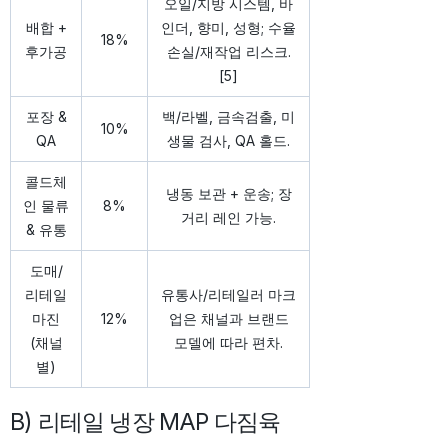
오일/지방 시스템, 바
배합 +
인더, 향미, 성형; 수율
18%
후가공
손실/재작업 리스크.
[5]
포장 &
백/라벨, 금속검출, 미
10%
QA
생물 검사, QA 홀드.
콜드체
냉동 보관 + 운송; 장
인 물류
8%
거리 레인 가능.
& 유통
도매/
리테일
유통사/리테일러 마크
마진
12%
업은 채널과 브랜드
(채널
모델에 따라 편차.
별)
B) 리테일 냉장 MAP 다짐육