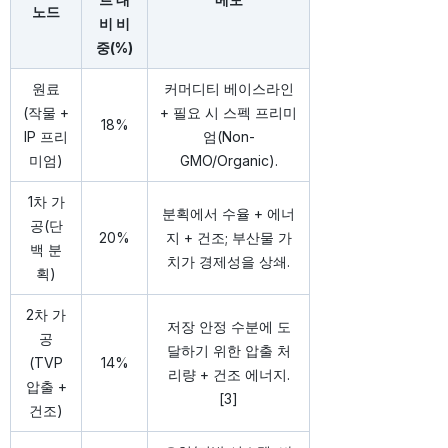
노드
비 비
중(%)
원료
커머디티 베이스라인
(작물 +
+ 필요 시 스펙 프리미
18%
IP 프리
엄(Non-
미엄)
GMO/Organic).
1차 가
분획에서 수율 + 에너
공(단
20%
지 + 건조; 부산물 가
백 분
치가 경제성을 상쇄.
획)
2차 가
저장 안정 수분에 도
공
달하기 위한 압출 처
(TVP
14%
리량 + 건조 에너지.
압출 +
[3]
건조)