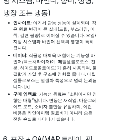
방 시스템, 바인더, 향미, 성형;
냉장 또는 냉동)
인사이트:
여기서 관능 성능이 설계되며, 작
은 원료 변경이 큰 실패(드립, 부스러짐, 이
취, 갈변 불량)로 이어질 수 있습니다. 오일/
지방 시스템과 바인더 선택의 영향이 특히
큽니다.
데이터:
식물성 대체육 배합에는 기능성 바
인더/텍스처라이저(예: 메틸셀룰로오스, 전
분, 하이드로콜로이드)가 흔히 사용되며, 물
결합과 가열 후 구조에 영향을 줍니다. 메틸
셀룰로오스는 열겔화 특성으로 널리 논의됩
니다. [5]
구매 임팩트:
기능성 원료는 “소량이지만 영
향은 대형”입니다. 변동은 재작업, 다운그레
이드 로트, 소비자 불만을 유발하며, 이런
비용은 라인아이템 원료비가 아니라 숨은
전환 손실로 나타나기 쉽습니다.
6. 포장 + QA(MAP 트레이, 필