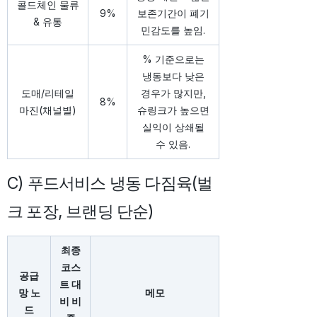
콜드체인 물류
9%
보존기간이 폐기
& 유통
민감도를 높임.
% 기준으로는
냉동보다 낮은
도매/리테일
경우가 많지만,
8%
마진(채널별)
슈링크가 높으면
실익이 상쇄될
수 있음.
C) 푸드서비스 냉동 다짐육(벌
크 포장, 브랜딩 단순)
최종
코스
공급
트 대
망 노
메모
비 비
드