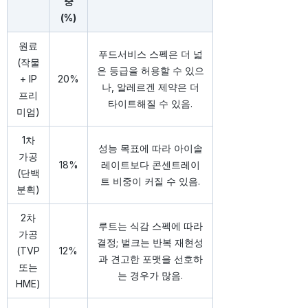
중
(%)
원료
푸드서비스 스펙은 더 넓
(작물
은 등급을 허용할 수 있으
+ IP
20%
나, 알레르겐 제약은 더
프리
타이트해질 수 있음.
미엄)
1차
성능 목표에 따라 아이솔
가공
18%
레이트보다 콘센트레이
(단백
트 비중이 커질 수 있음.
분획)
2차
루트는 식감 스펙에 따라
가공
결정; 벌크는 반복 재현성
(TVP
12%
과 견고한 포맷을 선호하
또는
는 경우가 많음.
HME)