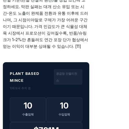
정하세요. 막판 실패는 대개 산소 유입 또는 시
간-온도 노출이 완제품 전환과 유통 이후에 드러
나며, 그 시점이야말로 구제가 가장 어려운 구간
이기 때문입니다. 가격 민감도가 큰 식물성 대체
육 시장에서 프로모션이 깊어질수록, 반품/슈링
크가 1–2%만 흔들려도 연간 포장 단가 협상에서
얻는 이익이 대부분 상쇄될 수 있습니다. [11]
PLANT BASED
공급망 인텔리전
MINCE
스
136개국 추적 중
10
10
수출업체
수입업체