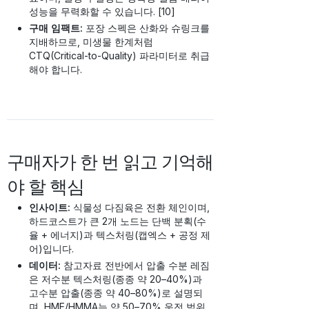
성능을 무력화할 수 있습니다. [10]
구매 임팩트:
포장 스펙은 산화와 슈링크를
지배하므로, 미생물 한계처럼
CTQ(Critical-to-Quality) 파라미터로 취급
해야 합니다.
구매자가 한 번 읽고 기억해
야 할 핵심
인사이트:
식물성 다짐육은 전환 체인이며,
하드코스트가 큰 2개 노드는 단백 분획(수
율 + 에너지)과 텍스처링(캡엑스 + 공정 제
어)입니다.
데이터:
참고자료 전반에서 압출 수분 레짐
은 저수분 텍스처링(종종 약 20–40%)과
고수분 압출(종종 약 40–80%)로 설명되
며, HME/HMMA는 약 50–70% 운전 범위