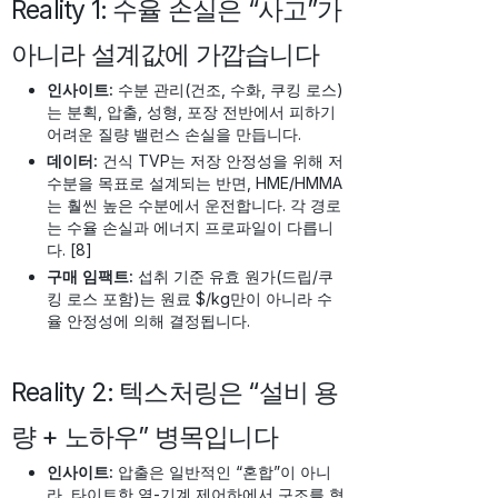
Reality 1: 수율 손실은 “사고”가
아니라 설계값에 가깝습니다
인사이트:
수분 관리(건조, 수화, 쿠킹 로스)
는 분획, 압출, 성형, 포장 전반에서 피하기
어려운 질량 밸런스 손실을 만듭니다.
데이터:
건식 TVP는 저장 안정성을 위해 저
수분을 목표로 설계되는 반면, HME/HMMA
는 훨씬 높은 수분에서 운전합니다. 각 경로
는 수율 손실과 에너지 프로파일이 다릅니
다. [8]
구매 임팩트:
섭취 기준 유효 원가(드립/쿠
킹 로스 포함)는 원료 $/kg만이 아니라 수
율 안정성에 의해 결정됩니다.
Reality 2: 텍스처링은 “설비 용
량 + 노하우” 병목입니다
인사이트:
압출은 일반적인 “혼합”이 아니
라, 타이트한 열-기계 제어하에서 구조를 형