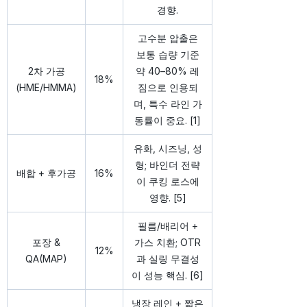
경향.
고수분 압출은
보통 습량 기준
2차 가공
약 40–80% 레
18%
(HME/HMMA)
짐으로 인용되
며, 특수 라인 가
동률이 중요. [1]
유화, 시즈닝, 성
형; 바인더 전략
배합 + 후가공
16%
이 쿠킹 로스에
영향. [5]
필름/배리어 +
포장 &
가스 치환; OTR
12%
QA(MAP)
과 실링 무결성
이 성능 핵심. [6]
냉장 레인 + 짧은