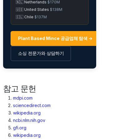
🇳🇱 Netherlands
$170M
🇺🇸 United States
$138M
🇨🇱 Chile
$137M
Plant Based Mince 공급업체 탐색 →
소싱 전문가와 상담하기
참고 문헌
mdpi.com
sciencedirect.com
wikipedia.org
ncbi.nlm.nih.gov
gfi.org
wikipedia.org