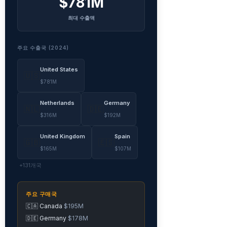
$781M
최대 수출액
주요 수출국 (2024)
United States
🇺🇸
$781M
Netherlands
Germany
🇳🇱
🇩🇪
$316M
$192M
United Kingdom
Spain
🇬🇧
🇪🇸
$165M
$107M
+131개국
주요 구매국
🇨🇦 Canada
$195M
🇩🇪 Germany
$178M