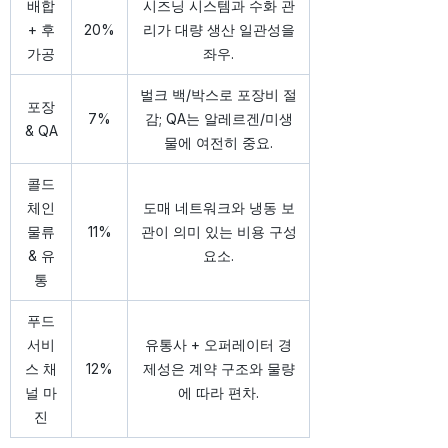
배합
시즈닝 시스템과 수화 관
+ 후
20%
리가 대량 생산 일관성을
가공
좌우.
벌크 백/박스로 포장비 절
포장
7%
감; QA는 알레르겐/미생
& QA
물에 여전히 중요.
콜드
체인
도매 네트워크와 냉동 보
물류
11%
관이 의미 있는 비용 구성
& 유
요소.
통
푸드
서비
유통사 + 오퍼레이터 경
스 채
12%
제성은 계약 구조와 물량
널 마
에 따라 편차.
진