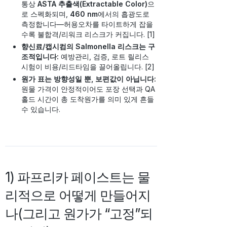
통상
ASTA 추출색(Extractable Color)
으
로 스펙화되며,
460 nm
에서의 흡광도로
측정합니다—허용오차를 타이트하게 잡을
수록 불합격/리워크 리스크가 커집니다. [1]
향신료/캡시컴의 Salmonella 리스크는 구
조적입니다:
예방관리, 검증, 로트 릴리스
시험이 비용/리드타임을 끌어올립니다. [2]
원가 표는 방향성일 뿐, 보편값이 아닙니다:
원물 가격이 안정적이어도 포장 선택과 QA
홀드 시간이 총 도착원가를 의미 있게 흔들
수 있습니다.
1) 파프리카 페이스트는 물
리적으로 어떻게 만들어지
나(그리고 원가가 “고정”되