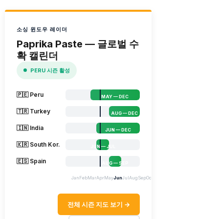
소싱 윈도우 레이더
Paprika Paste — 글로벌 수
확 캘린더
PERU 시즌 활성
🇵🇪 Peru
MAY — DEC
🇹🇷 Turkey
AUG — DEC
🇮🇳 India
JUN — DEC
🇰🇷 South Kor.
JUN — JUL
🇪🇸 Spain
AUG — SEP
Jan
Feb
Mar
Apr
May
Jun
Jul
Aug
Sep
Oct
Nov
Dec
전체 시즌 지도 보기 →