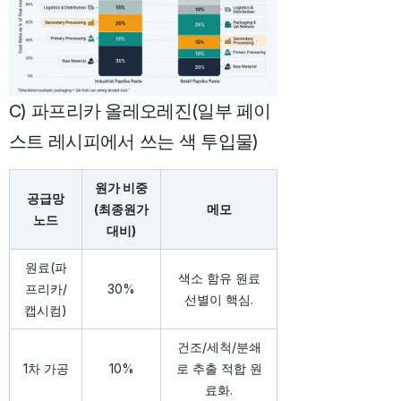
C) 파프리카 올레오레진(일부 페이
스트 레시피에서 쓰는 색 투입물)
원가 비중
공급망
(최종원가
메모
노드
대비)
원료(파
색소 함유 원료
프리카/
30%
선별이 핵심.
캡시컴)
건조/세척/분쇄
1차 가공
10%
로 추출 적합 원
료화.