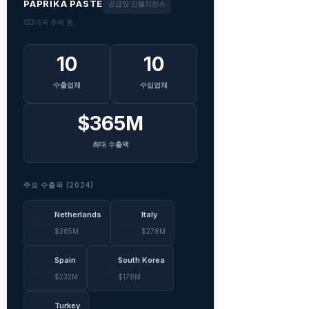
PAPRIKA PASTE
공급망 인텔리전스
133개국 추적 중
10
10
수출업체
수입업체
$365M
최대 수출액
주요 수출국 (2024)
Netherlands
Italy
🇳🇱
🇮🇹
$365M
$278M
Spain
South Korea
🇪🇸
🇰🇷
$232M
$178M
Turkey