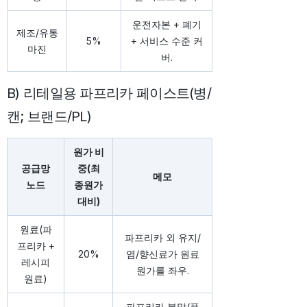
운전자본 + 폐기
제조/유통
5%
+ 서비스 수준 커
마진
버.
B) 리테일용 파프리카 페이스트(병/
캔; 브랜드/PL)
원가 비
공급망
중(최
메모
노드
종원가
대비)
원료(파
파프리카 외 유지/
프리카 +
20%
염/향신료가 원료
레시피
원가를 좌우.
원료)
파프리카 분말/플