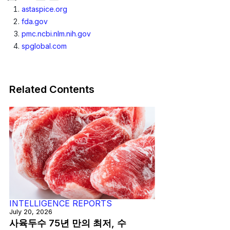
astaspice.org
fda.gov
pmc.ncbi.nlm.nih.gov
spglobal.com
Related Contents
INTELLIGENCE REPORTS
July 20, 2026
사육두수 75년 만의 최저, 수