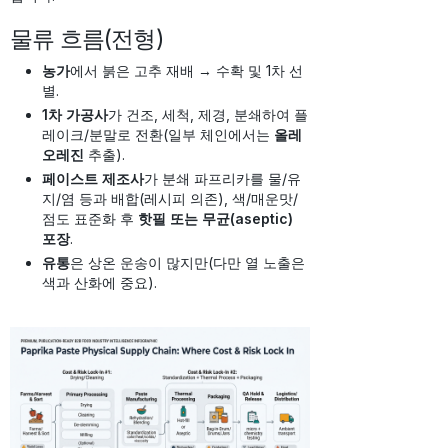
물류 흐름(전형)
농가
에서 붉은 고추 재배 → 수확 및 1차 선
별.
1차 가공사
가 건조, 세척, 제경, 분쇄하여 플
레이크/분말로 전환(일부 체인에서는
올레
오레진
추출).
페이스트 제조사
가 분쇄 파프리카를 물/유
지/염 등과 배합(레시피 의존), 색/매운맛/
점도 표준화 후
핫필 또는 무균(aseptic)
포장
.
유통
은 상온 운송이 많지만(다만 열 노출은
색과 산화에 중요).