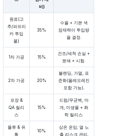
비)
원료(고
수율 + 기본 색
추/파프리
35%
잠재력이 투입량
카 투입
을 결정.
물)
건조/세척 손실 +
1차 가공
15%
분쇄 + 시험.
블렌딩, 가열, 표
2차 가공
20%
준화(올레오레진
포함 가능).
포장 &
드럼/무균백, 마
QA 릴리
15%
개, 미생물 + 화
스
학 릴리스.
물류 & 유
상온 운임; 열 노
10%
통
출 리스크 관리.