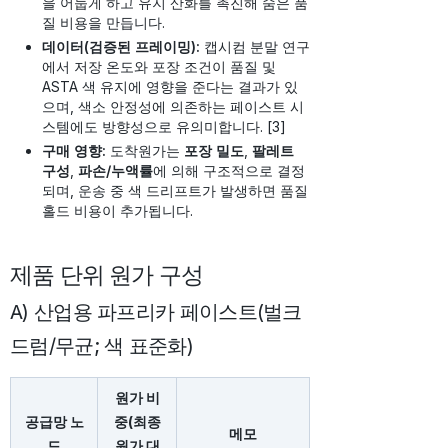
을 어둡게 하고 유지 산화를 촉진해 숨은 품
질 비용을 만듭니다.
데이터(검증된 프레이밍):
캡시컴 분말 연구
에서 저장 온도와 포장 조건이 품질 및
ASTA 색 유지에 영향을 준다는 결과가 있
으며, 색소 안정성에 의존하는 페이스트 시
스템에도 방향성으로 유의미합니다. [3]
구매 영향:
도착원가는
포장 밀도
,
팔레트
구성
,
파손/누액률
에 의해 구조적으로 결정
되며, 운송 중 색 드리프트가 발생하면 품질
홀드 비용이 추가됩니다.
제품 단위 원가 구성
A) 산업용 파프리카 페이스트(벌크
드럼/무균; 색 표준화)
원가 비
공급망 노
중(최종
메모
드
원가 대