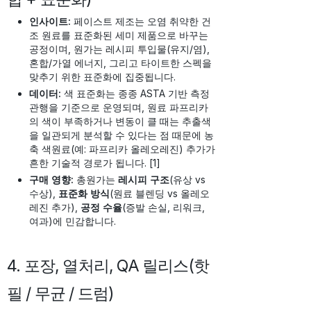
인사이트:
페이스트 제조는 오염 취약한 건
조 원료를 표준화된 세미 제품으로 바꾸는
공정이며, 원가는 레시피 투입물(유지/염),
혼합/가열 에너지, 그리고 타이트한 스펙을
맞추기 위한 표준화에 집중됩니다.
데이터:
색 표준화는 종종 ASTA 기반 측정
관행을 기준으로 운영되며, 원료 파프리카
의 색이 부족하거나 변동이 클 때는 추출색
을 일관되게 분석할 수 있다는 점 때문에 농
축 색원료(예: 파프리카 올레오레진) 추가가
흔한 기술적 경로가 됩니다. [1]
구매 영향:
총원가는
레시피 구조
(유상 vs
수상),
표준화 방식
(원료 블렌딩 vs 올레오
레진 추가),
공정 수율
(증발 손실, 리워크,
여과)에 민감합니다.
4. 포장, 열처리, QA 릴리스(핫
필 / 무균 / 드럼)