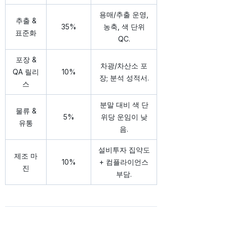
용매/추출 운영,
추출 &
35%
농축, 색 단위
표준화
QC.
포장 &
차광/차산소 포
QA 릴리
10%
장; 분석 성적서.
스
분말 대비 색 단
물류 &
5%
위당 운임이 낮
유통
음.
설비투자 집약도
제조 마
10%
+ 컴플라이언스
진
부담.