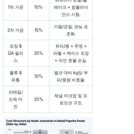
1차 가공
10%
레이크 + 컴플라이
언스 시험.
가열/균질; 관능 표
2차 가공
15%
준화.
포장 &
유리/병 + 뚜껑 +
QA 릴리
25%
라벨 + 케이스 포장
스
+ 라인 효율 손실.
물류 &
벌크 대비 kg당 부
10%
유통
피/중량 비효율.
리테일/
채널 마크업 및 프
도매 마
20%
로모션 구조.
진