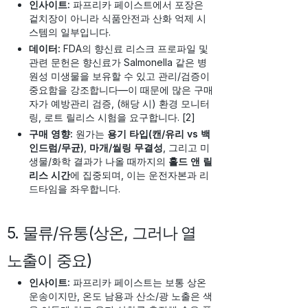
인사이트:
파프리카 페이스트에서 포장은
겉치장이 아니라 식품안전과 산화 억제 시
스템의 일부입니다.
데이터:
FDA의 향신료 리스크 프로파일 및
관련 문헌은 향신료가 Salmonella 같은 병
원성 미생물을 보유할 수 있고 관리/검증이
중요함을 강조합니다—이 때문에 많은 구매
자가 예방관리 검증, (해당 시) 환경 모니터
링, 로트 릴리스 시험을 요구합니다. [2]
구매 영향:
원가는
용기 타입(캔/유리 vs 백
인드럼/무균)
,
마개/씰링 무결성
, 그리고 미
생물/화학 결과가 나올 때까지의
홀드 앤 릴
리스 시간
에 집중되며, 이는 운전자본과 리
드타임을 좌우합니다.
5. 물류/유통(상온, 그러나 열
노출이 중요)
인사이트:
파프리카 페이스트는 보통 상온
운송이지만, 온도 남용과 산소/광 노출은 색