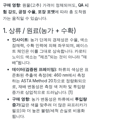
구매 영향:
원물(고추) 가격이 정체되어도,
QA 시
험 강도, 공정 수율, 포장 포맷
에 따라 총 도착원
가는 움직일 수 있습니다.
1. 상류 / 원료(농가 + 수확)
인사이트:
농가 단계의 경제성은 수율, 색소
잠재력, 수확 인력에 의해 좌우되며, 페이스
트 체인은 이를 그대로 상속합니다. 카로티
노이드 색소는 “제조”되는 것이 아니라 “재
배”됩니다.
데이터(검증된 프레이밍):
하류의 색상은 표
준화된 추출색 측정(예: 460 nm에서 측정
하는 ASTA Method 20.1)으로 정량화되므
로, 재배 변동성은 측정 색 저하 및 투입량
증가로 상업적으로 드러납니다. [1]
구매 영향:
농가 변동성은 하류에서
투입량
증가
(같은 색을 맞추려 더 많은 파프리카가
필요)와 더 높은 불량/세척 손실로 비용화
됩니다.