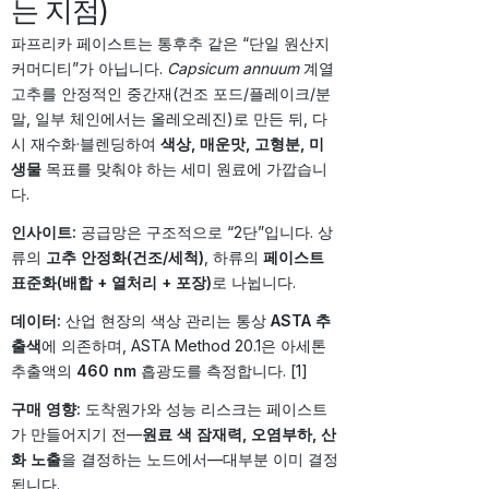
는 지점)
파프리카 페이스트는 통후추 같은 “단일 원산지
커머디티”가 아닙니다.
Capsicum annuum
계열
고추를 안정적인 중간재(건조 포드/플레이크/분
말, 일부 체인에서는 올레오레진)로 만든 뒤, 다
시 재수화·블렌딩하여
색상, 매운맛, 고형분, 미
생물
목표를 맞춰야 하는 세미 원료에 가깝습니
다.
인사이트:
공급망은 구조적으로 “2단”입니다. 상
류의
고추 안정화(건조/세척)
, 하류의
페이스트
표준화(배합 + 열처리 + 포장)
로 나뉩니다.
데이터:
산업 현장의 색상 관리는 통상
ASTA 추
출색
에 의존하며, ASTA Method 20.1은 아세톤
추출액의
460 nm
흡광도를 측정합니다. [1]
구매 영향:
도착원가와 성능 리스크는 페이스트
가 만들어지기 전—
원료 색 잠재력, 오염부하, 산
화 노출
을 결정하는 노드에서—대부분 이미 결정
됩니다.