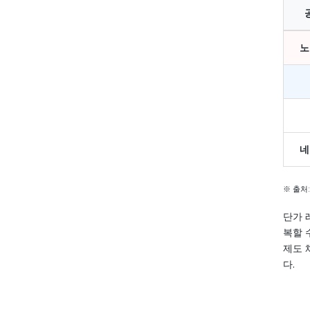
노
네
※ 출처: 
단가 
복할 
제도 
다.