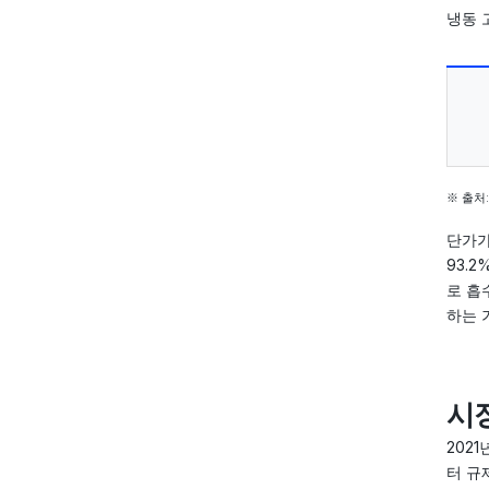
냉동 고
※ 출처: 
단가가
93.
로 흡
하는 
시장
202
터 규