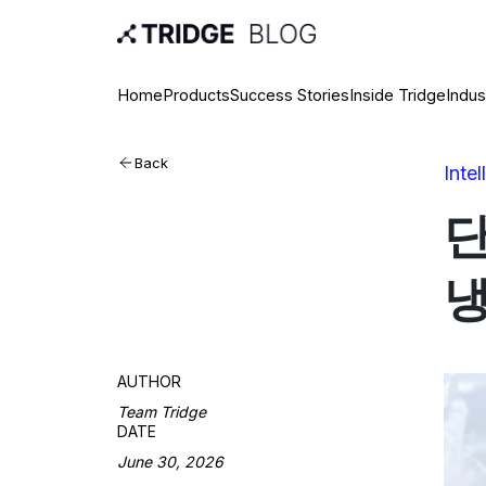
Home
Products
Success Stories
Inside Tridge
Indus
Back
Inte
단
냉
AUTHOR
Team Tridge
DATE
June 30, 2026