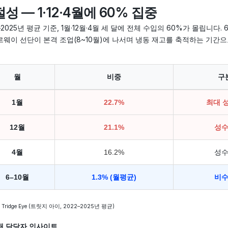
성 — 1·12·4월에 60% 집중
–2025년 평균 기준, 1월·12월·4월 세 달에 전체 수입의 60%가 몰립니다.
르웨이 선단이 본격 조업(8~10월)에 나서며 냉동 재고를 축적하는 기간으로
월
비중
구
1월
22.7%
최대 
12월
21.1%
성
4월
16.2%
성
6–10월
1.3% (월평균)
비
 Tridge Eye (트릿지 아이, 2022–2025년 평균)
매 담당자 인사이트