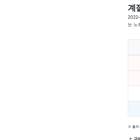
계절
2022
는 노
※ 출처:
📌
구