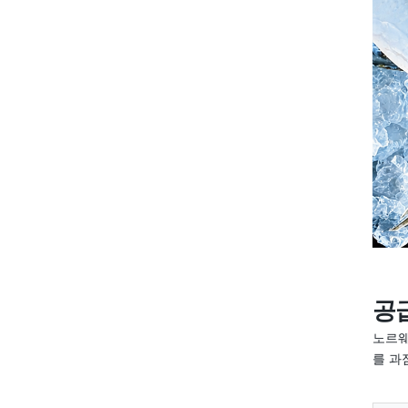
공급
노르웨
를 과