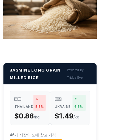
JASMINE LONG GRAIN
Powered by
MILLED RICE
Tridge Eye
🇹🇭
↓
🇺🇦
↑
THAILAND
5.5%
UKRAINE
6.5%
$0.88
$1.49
/kg
/kg
46개 시장의 도매 참고 가격