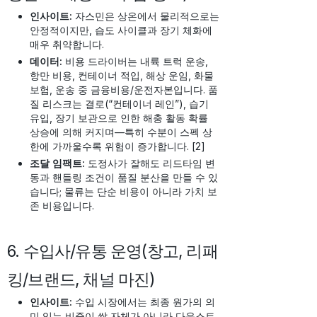
인사이트:
자스민은 상온에서 물리적으로는
안정적이지만, 습도 사이클과 장기 체화에
매우 취약합니다.
데이터:
비용 드라이버는 내륙 트럭 운송,
항만 비용, 컨테이너 적입, 해상 운임, 화물
보험, 운송 중 금융비용/운전자본입니다. 품
질 리스크는 결로(“컨테이너 레인”), 습기
유입, 장기 보관으로 인한 해충 활동 확률
상승에 의해 커지며—특히 수분이 스펙 상
한에 가까울수록 위험이 증가합니다. [2]
조달 임팩트:
도정사가 잘해도 리드타임 변
동과 핸들링 조건이 품질 분산을 만들 수 있
습니다; 물류는 단순 비용이 아니라 가치 보
존 비용입니다.
6. 수입사/유통 운영(창고, 리패
킹/브랜드, 채널 마진)
인사이트:
수입 시장에서는 최종 원가의 의
미 있는 비중이 쌀 자체가 아니라 다운스트