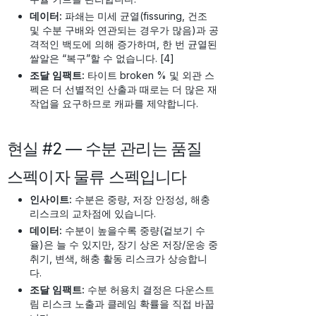
데이터:
파쇄는 미세 균열(fissuring, 건조
및 수분 구배와 연관되는 경우가 많음)과 공
격적인 백도에 의해 증가하며, 한 번 균열된
쌀알은 “복구”할 수 없습니다. [4]
조달 임팩트:
타이트 broken % 및 외관 스
펙은 더 선별적인 산출과 때로는 더 많은 재
작업을 요구하므로 캐파를 제약합니다.
현실 #2 — 수분 관리는 품질
스펙이자 물류 스펙입니다
인사이트:
수분은 중량, 저장 안정성, 해충
리스크의 교차점에 있습니다.
데이터:
수분이 높을수록 중량(겉보기 수
율)은 늘 수 있지만, 장기 상온 저장/운송 중
취기, 변색, 해충 활동 리스크가 상승합니
다.
조달 임팩트:
수분 허용치 결정은 다운스트
림 리스크 노출과 클레임 확률을 직접 바꿉