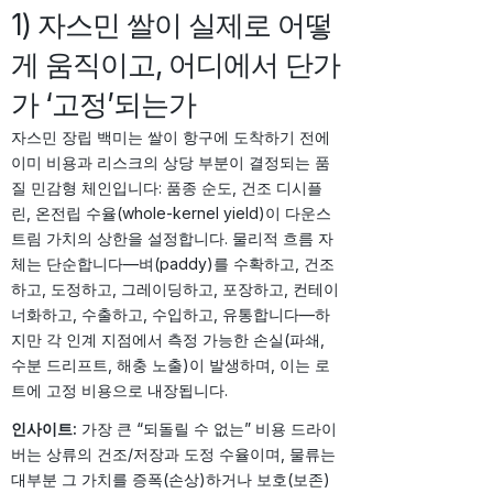
1) 자스민 쌀이 실제로 어떻
게 움직이고, 어디에서 단가
가 ‘고정’되는가
자스민 장립 백미는 쌀이 항구에 도착하기 전에
이미 비용과 리스크의 상당 부분이 결정되는 품
질 민감형 체인입니다: 품종 순도, 건조 디시플
린, 온전립 수율(whole-kernel yield)이 다운스
트림 가치의 상한을 설정합니다. 물리적 흐름 자
체는 단순합니다—벼(paddy)를 수확하고, 건조
하고, 도정하고, 그레이딩하고, 포장하고, 컨테이
너화하고, 수출하고, 수입하고, 유통합니다—하
지만 각 인계 지점에서 측정 가능한 손실(파쇄,
수분 드리프트, 해충 노출)이 발생하며, 이는 로
트에 고정 비용으로 내장됩니다.
인사이트:
가장 큰 “되돌릴 수 없는” 비용 드라이
버는 상류의 건조/저장과 도정 수율이며, 물류는
대부분 그 가치를 증폭(손상)하거나 보호(보존)