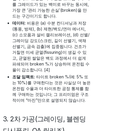
를 그레이드가 있는 백미로 바꾸는 동시에,
가장 큰 ‘관리 가능한 손실’(broken)을 만
드는 구간이기도 합니다.
데이터:
비용은 (a) 수분 컨디셔닝과 저장
(통풍, 방제), (b) 제현/백도/연마 에너지,
(c) 소모품과 설비 캘리브레이션, (d) 선별/
그레이딩 강도(스크린, 길이 선별기, 색채
선별기, 금속 검출)에 집중됩니다. 건조가
거칠면 미세 균열(fissuring)이 생길 수 있
고, 균열된 쌀알은 백도 과정에서 더 쉽게
파쇄되어 broken %가 상승하며 온전립 수
율이 감소합니다. [4]
조달 임팩트:
타이트 broken %(예: 5% 또
는 10%)를 구매한다는 것은 사실상 더 높은
온전립 수율과 더 타이트한 공정 통제를 함
께 구매하는 것입니다; 그 프리미엄은 구조
적이며 “마진”만으로 설명되지 않습니다.
3. 2차 가공(그레이딩, 블렌딩
디시플린, QA 릴리즈)