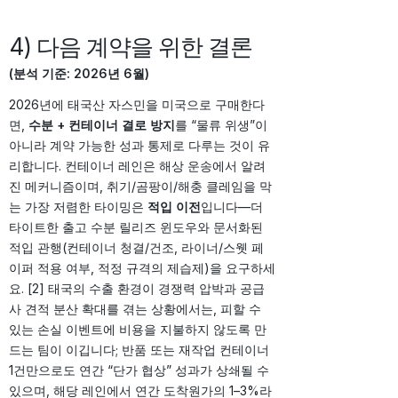
4) 다음 계약을 위한 결론
(분석 기준: 2026년 6월)
2026년에 태국산 자스민을 미국으로 구매한다
면,
수분 + 컨테이너 결로 방지
를 “물류 위생”이
아니라 계약 가능한 성과 통제로 다루는 것이 유
리합니다. 컨테이너 레인은 해상 운송에서 알려
진 메커니즘이며, 취기/곰팡이/해충 클레임을 막
는 가장 저렴한 타이밍은
적입 이전
입니다—더
타이트한 출고 수분 릴리즈 윈도우와 문서화된
적입 관행(컨테이너 청결/건조, 라이너/스웻 페
이퍼 적용 여부, 적정 규격의 제습제)을 요구하세
요. [2] 태국의 수출 환경이 경쟁력 압박과 공급
사 견적 분산 확대를 겪는 상황에서는, 피할 수
있는 손실 이벤트에 비용을 지불하지 않도록 만
드는 팀이 이깁니다; 반품 또는 재작업 컨테이너
1건만으로도 연간 “단가 협상” 성과가 상쇄될 수
있으며, 해당 레인에서 연간 도착원가의 1–3%라