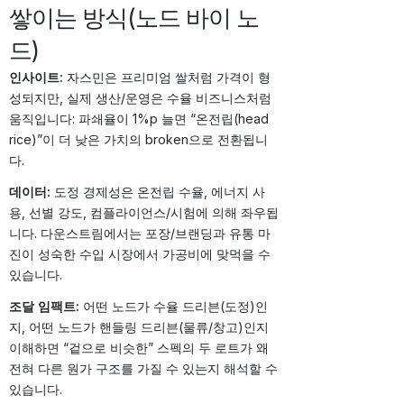
쌓이는 방식(노드 바이 노
드)
인사이트:
자스민은 프리미엄 쌀처럼 가격이 형
성되지만, 실제 생산/운영은 수율 비즈니스처럼
움직입니다: 파쇄율이 1%p 늘면 “온전립(head
rice)”이 더 낮은 가치의 broken으로 전환됩니
다.
데이터:
도정 경제성은 온전립 수율, 에너지 사
용, 선별 강도, 컴플라이언스/시험에 의해 좌우됩
니다. 다운스트림에서는 포장/브랜딩과 유통 마
진이 성숙한 수입 시장에서 가공비에 맞먹을 수
있습니다.
조달 임팩트:
어떤 노드가 수율 드리븐(도정)인
지, 어떤 노드가 핸들링 드리븐(물류/창고)인지
이해하면 “겉으로 비슷한” 스펙의 두 로트가 왜
전혀 다른 원가 구조를 가질 수 있는지 해석할 수
있습니다.