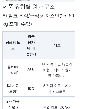
제품 유형별 원가 구조
A) 벌크 외식/급식용 자스민(25–50
kg 포대, 수입)
최종
공급망 노
원가
메모
드
내 비
중(% )
벼 가격 + 건조/분리
원료(벼
35%
비용이 베이스 원가
+ 집하)
를 만듭니다.
1차 가공
온전립 수율 + 에너
18%
(도정)
지 + 소모품.
2차 가공
(선별 +
선별 강도, COA/시