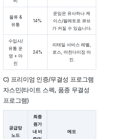
비
운임은 유사하나 케
물류 &
14%
이스/팔레트로 큐브
유통
가 커질 수 있습니다.
수입사/
리테일 서비스 레벨,
유통 운
24%
로스, 머천다이징 마
영 + 마
진.
진
C) 프리미엄 인증/무결성 프로그램
자스민(타이트 스펙, 품종 무결성
프로그램)
최종
원가
공급망
내 비
메모
노드
중(%