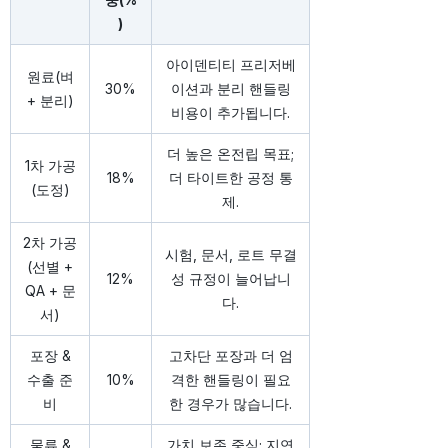
)
아이덴티티 프리저베
원료(벼
30%
이션과 분리 핸들링
+ 분리)
비용이 추가됩니다.
더 높은 온전립 목표;
1차 가공
18%
더 타이트한 공정 통
(도정)
제.
2차 가공
시험, 문서, 로트 무결
(선별 +
12%
성 규정이 늘어납니
QA + 문
다.
서)
포장 &
고차단 포장과 더 엄
수출 준
10%
격한 핸들링이 필요
비
한 경우가 많습니다.
물류 &
가치 보존 중심; 지연