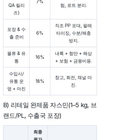
7%
QA 릴리
험, 로트 분리.
즈)
직조 PP 포대, 팔레
포장 & 수
6%
타이징, 수분/해충
출 준비
방지.
물류 & 유
내륙 + 항만 + 해상
16%
통
+ 보험 + 금융비용.
수입사/
창고, 회전, 채널 마
유통 운
18%
진.
영 + 마진
B) 리테일 완제품 자스민(1–5 kg, 브
랜드/PL, 수출국 포장)
최종
원가