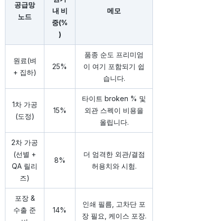
공급망
내 비
메모
노드
중(%
)
품종 순도 프리미엄
원료(벼
25%
이 여기 포함되기 쉽
+ 집하)
습니다.
타이트 broken % 및
1차 가공
15%
외관 스펙이 비용을
(도정)
올립니다.
2차 가공
(선별 +
더 엄격한 외관/결점
8%
QA 릴리
허용치와 시험.
즈)
포장 &
인쇄 필름, 고차단 포
수출 준
14%
장 필요, 케이스 포장.