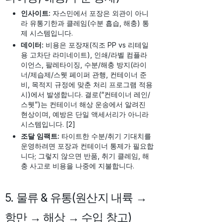
인사이트:
자스민에서 포장은 외관이 아니
라 유통기한과 클레임(수분 흡습, 해충) 통
제 시스템입니다.
데이터:
비용은 포장재(직조 PP vs 리테일
용 고차단 라미네이트), 인쇄/라벨 컴플라
이언스, 팔레타이징, 수분/해충 방지(라이
너/제습제/스웻 페이퍼 관행, 컨테이너 준
비, 목적지 규정에 맞춘 처리 프로그램 적용
시)에서 발생합니다. 결로(“컨테이너 레인/
스웻”)는 컨테이너 해상 운송에서 알려진
현상이며, 예방은 단일 액세서리가 아니라
시스템입니다. [2]
조달 임팩트:
타이트한 수분/취기 기대치를
운영하려면 포장과 컨테이너 통제가 필요합
니다; 그렇지 않으면 반품, 취기 클레임, 해
충 사고로 비용을 나중에 지불합니다.
5. 물류 & 유통(원산지 내륙 →
항만 → 해상 → 수입 창고)