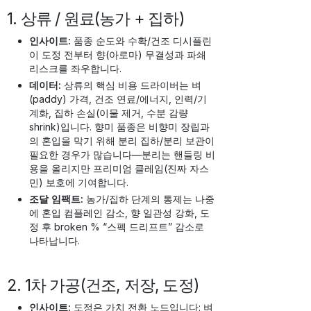
1. 상류 / 원료(농가 + 집하)
인사이트:
품종 순도와 수확/건조 디시플린
이 도정 전부터 향(아로마) 무결성과 파쇄
리스크를 좌우합니다.
데이터:
상류의 핵심 비용 드라이버는 벼
(paddy) 가격, 건조 연료/에너지, 인력/기
계화, 집하 손실(이물 제거, 수분 감량
shrink)입니다. 향미 품종은 비향미 장립과
의 혼입을 막기 위해 분리 집하/분리 보관이
필요한 경우가 많습니다—분리는 핸들링 비
용을 올리지만 프리미엄 클레임(진짜 자스
민) 보호에 기여합니다.
조달 임팩트:
농가/집하 단계의 통제는 나중
에 혼입 컴플레인 감소, 향 일관성 강화, 도
정 후 broken % “스펙 드리프트” 감소로
나타납니다.
2. 1차 가공(건조, 저장, 도정)
인사이트:
도정은 가치 전환 노드입니다: 벼