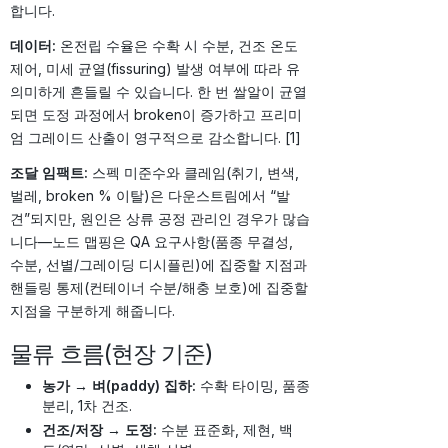
합니다.
데이터:
온전립 수율은 수확 시 수분, 건조 온도
제어, 미세 균열(fissuring) 발생 여부에 따라 유
의미하게 흔들릴 수 있습니다. 한 번 쌀알이 균열
되면 도정 과정에서 broken이 증가하고 프리미
엄 그레이드 산출이 영구적으로 감소합니다. [1]
조달 임팩트:
스펙 미준수와 클레임(취기, 변색,
벌레, broken % 이탈)은 다운스트림에서 “발
견”되지만, 원인은 상류 공정 관리인 경우가 많습
니다—노드 맵핑은 QA 요구사항(품종 무결성,
수분, 선별/그레이딩 디시플린)에 집중할 지점과
핸들링 통제(컨테이너 수분/해충 보호)에 집중할
지점을 구분하게 해줍니다.
물류 흐름(현장 기준)
농가 → 벼(paddy) 집하:
수확 타이밍, 품종
분리, 1차 건조.
건조/저장 → 도정:
수분 표준화, 제현, 백