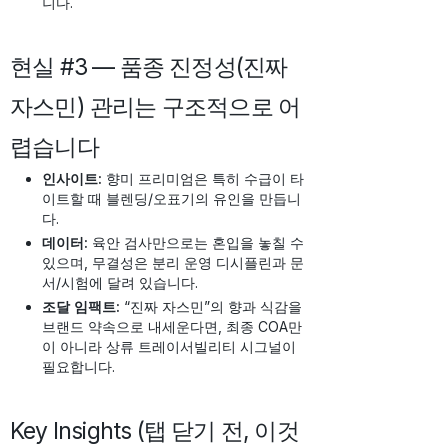
니다.
현실 #3 — 품종 진정성(진짜
자스민) 관리는 구조적으로 어
렵습니다
인사이트:
향미 프리미엄은 특히 수급이 타
이트할 때 블렌딩/오표기의 유인을 만듭니
다.
데이터:
육안 검사만으로는 혼입을 놓칠 수
있으며, 무결성은 분리 운영 디시플린과 문
서/시험에 달려 있습니다.
조달 임팩트:
“진짜 자스민”의 향과 식감을
브랜드 약속으로 내세운다면, 최종 COA만
이 아니라 상류 트레이서빌리티 시그널이
필요합니다.
Key Insights (탭 닫기 전, 이것