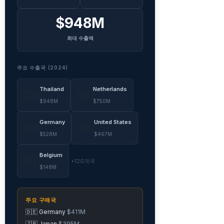
$948M
최대 수출액
주요 수출국 (2024)
Thailand
Netherlands
🇹🇭
🇳🇱
$948M
$750M
Germany
United States
🇩🇪
🇺🇸
$528M
$467M
Belgium
🇧🇪
+120개국
$148M
주요 구매국
🇩🇪 Germany
$411M
🇯🇵 Japan
$395M