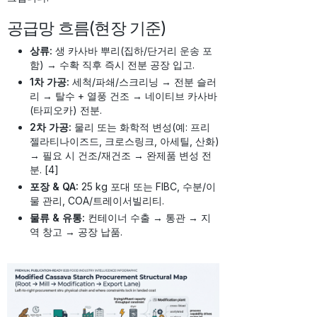
공급망 흐름(현장 기준)
상류:
생 카사바 뿌리(집하/단거리 운송 포
함) → 수확 직후 즉시 전분 공장 입고.
1차 가공:
세척/파쇄/스크리닝 → 전분 슬러
리 → 탈수 + 열풍 건조 → 네이티브 카사바
(타피오카) 전분.
2차 가공:
물리 또는 화학적 변성(예: 프리
젤라티나이즈드, 크로스링크, 아세틸, 산화)
→ 필요 시 건조/재건조 → 완제품 변성 전
분. [4]
포장 & QA:
25 kg 포대 또는 FIBC, 수분/이
물 관리, COA/트레이서빌리티.
물류 & 유통:
컨테이너 수출 → 통관 → 지
역 창고 → 공장 납품.