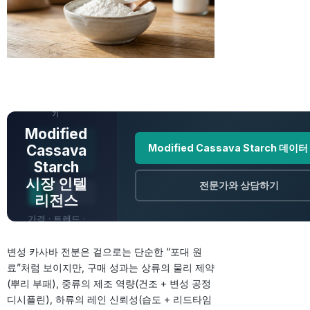
전체 데이터 보
기
Modified
Cassava
Modified Cassava Starch 데이
Starch
시장 인텔
전문가와 상담하기
리전스
가격 · 트렌드 ·
원산지 · 전망
변성 카사바 전분은 겉으로는 단순한 “포대 원
료”처럼 보이지만, 구매 성과는 상류의 물리 제약
(뿌리 부패), 중류의 제조 역량(건조 + 변성 공정
디시플린), 하류의 레인 신뢰성(습도 + 리드타임