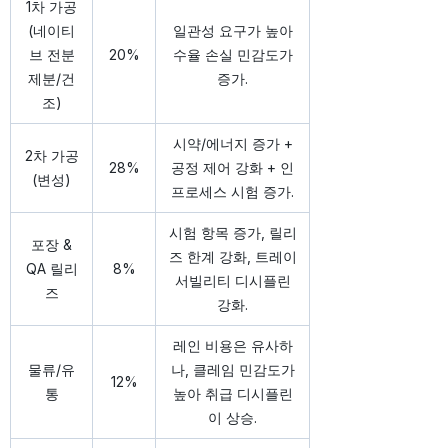
1차 가공
(네이티
일관성 요구가 높아
브 전분
20%
수율 손실 민감도가
제분/건
증가.
조)
시약/에너지 증가 +
2차 가공
28%
공정 제어 강화 + 인
(변성)
프로세스 시험 증가.
시험 항목 증가, 릴리
포장 &
즈 한계 강화, 트레이
QA 릴리
8%
서빌리티 디시플린
즈
강화.
레인 비용은 유사하
물류/유
나, 클레임 민감도가
12%
통
높아 취급 디시플린
이 상승.