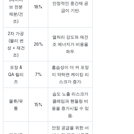
안정적인 중간재 공
브 전분
18%
급이 기반.
제분/건
조)
2차 가공
열처리 강도와 재건
(물리 변
26%
조 에너지가 비용을
성 + 재건
좌우.
조)
포장 &
흡습성이 더 커 포장
QA 릴리
7%
이 약하면 케이킹 리
즈
스크가 증가.
습도 노출 리스크가
물류/유
클레임과 핸들링 비
15%
통
용을 증가시킬 수 있
음.
안정 공급을 위한 서