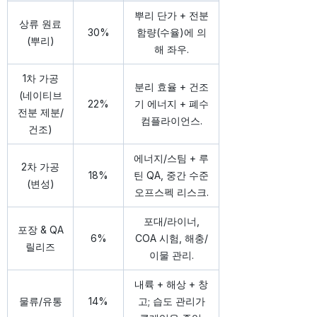
뿌리 단가 + 전분
상류 원료
30%
함량(수율)에 의
(뿌리)
해 좌우.
1차 가공
분리 효율 + 건조
(네이티브
22%
기 에너지 + 폐수
전분 제분/
컴플라이언스.
건조)
에너지/스팀 + 루
2차 가공
18%
틴 QA, 중간 수준
(변성)
오프스펙 리스크.
포대/라이너,
포장 & QA
6%
COA 시험, 해충/
릴리즈
이물 관리.
내륙 + 해상 + 창
물류/유통
14%
고; 습도 관리가