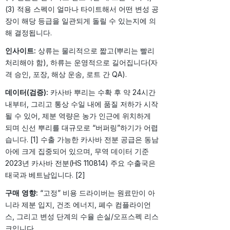
(3) 적용 스펙이 얼마나 타이트해서 어떤 변성 공
장이 해당 등급을 일관되게 돌릴 수 있는지에 의
해 결정됩니다.
인사이트:
상류는 물리적으로 짧고(뿌리는 빨리
처리해야 함), 하류는 운영적으로 길어집니다(자
격 승인, 포장, 해상 운송, 로트 간 QA).
데이터(검증):
카사바 뿌리는 수확 후 약 24시간
내부터, 그리고 통상 수일 내에 품질 저하가 시작
될 수 있어, 제분 역량은 농가 인근에 위치하게
되며 신선 뿌리를 대규모로 “버퍼링”하기가 어렵
습니다. [1] 수출 가능한 카사바 전분 공급은 동남
아에 크게 집중되어 있으며, 무역 데이터 기준
2023년 카사바 전분(HS 110814) 주요 수출국은
태국과 베트남입니다. [2]
구매 영향:
“고정” 비용 드라이버는 원료만이 아
니라 제분 입지, 건조 에너지, 폐수 컴플라이언
스, 그리고 변성 단계의 수율 손실/오프스펙 리스
크입니다.