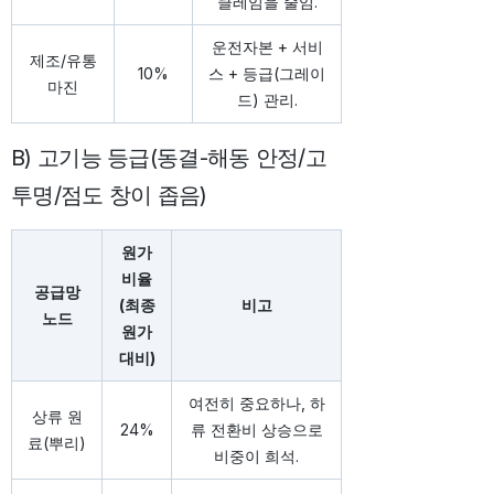
클레임을 줄임.
운전자본 + 서비
제조/유통
10%
스 + 등급(그레이
마진
드) 관리.
B) 고기능 등급(동결-해동 안정/고
투명/점도 창이 좁음)
원가
비율
공급망
(최종
비고
노드
원가
대비)
여전히 중요하나, 하
상류 원
24%
류 전환비 상승으로
료(뿌리)
비중이 희석.