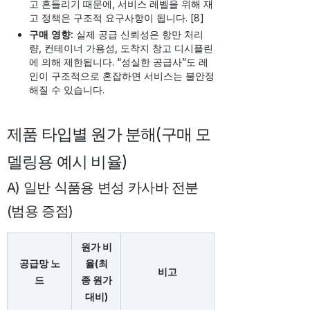
고 흔들리기 때문에, 서비스 레벨을 위해 재
고 정책은 구조적 요구사항이 됩니다. [8]
구매 영향:
실제 공급 신뢰성은 항만 처리
량, 컨테이너 가용성, 도착지 창고 디시플린
에 의해 제한됩니다. “성실한 공급사”도 레
인이 구조적으로 혼잡하면 서비스는 불안정
해질 수 있습니다.
제품 타입별 원가 분해(구매 모
델링용 예시 비율)
A) 일반 식품용 변성 카사바 전분
(범용 증점)
원가 비
공급망 노
율(최
비고
드
종 원가
대비)