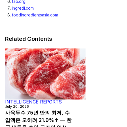
fao.org
ingredi.com
foodingredientsasia.com
Related Contents
INTELLIGENCE REPORTS
July 20, 2026
사육두수 75년 만의 최저, 수
입액은 오히려 21.9%↑ — 한