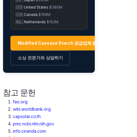
🇺🇸 United States
$380M
🇨🇦 Canada
$158M
🇳🇱 Netherlands
$152M
Modified Cassava Starch 공급업체 탐색 →
소싱 전문가와 상담하기
참고 문헌
fao.org
wits.worldbank.org
capsolar.co.th
pmc.ncbi.nlm.nih.gov
info.ciranda.com