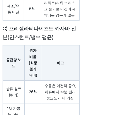
리젝트/리워크 리스
제조/유
8%
크 증가로 마진이 제
통 마진
약되는 경우가 많음.
C) 프리젤라티나이즈드 카사바 전
분(인스턴트/냉수 팽윤)
원가
비율
공급망 노
(최종
비고
드
원가
대비)
수율은 여전히 중요;
상류 원료
26%
하류에서 수분 관리
(뿌리)
중요도가 더 커짐.
1차 가공
(네이티