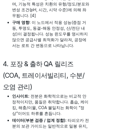
며, 기능적 특성은 치환의 유형/정도/분포와
변성 조건(pH, 시간, 시약 수준)에 의해 좌
우됩니다. [4]
구매 영향:
이 노드에서 적용 성능(증점 거
동, 투명도, 동결-해동 안정성, 산/전단 내
성)이 결정됩니다. 성능 윈도우를 명시하지
않으면 공급사별 최적화가 달라져, 공장에
서는 로트 간 변동으로 나타납니다.
4. 포장 & 출하 QA 릴리즈
(COA, 트레이서빌리티, 수분/
오염 관리)
인사이트:
전분은 화학적으로는 비교적 안
정적이지만, 품질은 취약합니다. 흡습, 케이
킹, 해충/이물, COA 불일치는 화학이 “정
상”이어도 하류를 흔듭니다.
데이터(부분 검증 / 업계 정합):
타피오카 전
분의 보관 가이드는 일반적으로 밀봉 유지,