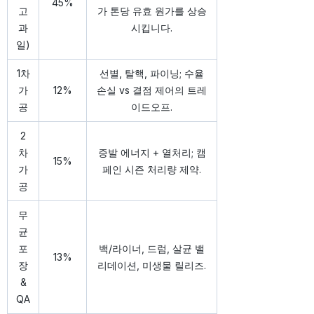
45%
고
가 톤당 유효 원가를 상승
과
시킵니다.
일)
1차
선별, 탈핵, 파이닝; 수율
가
12%
손실 vs 결점 제어의 트레
공
이드오프.
2
차
증발 에너지 + 열처리; 캠
15%
가
페인 시즌 처리량 제약.
공
무
균
포
백/라이너, 드럼, 살균 밸
13%
장
리데이션, 미생물 릴리즈.
&
QA