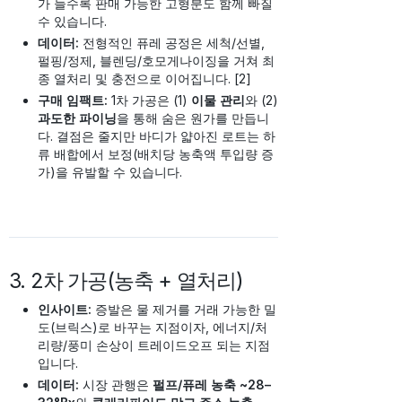
가 늘수록 판매 가능한 고형분도 함께 빠질
수 있습니다.
데이터:
전형적인 퓨레 공정은 세척/선별,
펄핑/정제, 블렌딩/호모게나이징을 거쳐 최
종 열처리 및 충전으로 이어집니다. [2]
구매 임팩트:
1차 가공은 (1)
이물 관리
와 (2)
과도한 파이닝
을 통해 숨은 원가를 만듭니
다. 결점은 줄지만 바디가 얇아진 로트는 하
류 배합에서 보정(배치당 농축액 투입량 증
가)을 유발할 수 있습니다.
3. 2차 가공(농축 + 열처리)
인사이트:
증발은 물 제거를 거래 가능한 밀
도(브릭스)로 바꾸는 지점이자, 에너지/처
리량/풍미 손상이 트레이드오프 되는 지점
입니다.
데이터:
시장 관행은
펄프/퓨레 농축 ~28–