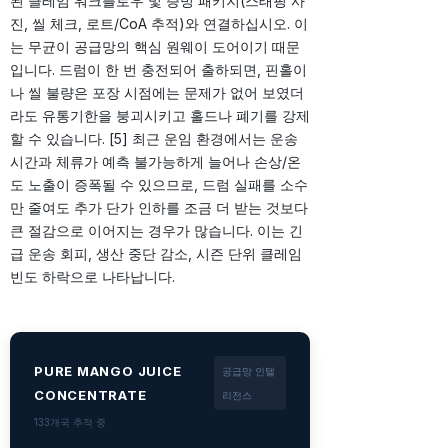
된 클레임 워크플로우 및 증빙 패키지(스태핑 사
진, 씰 체크, 로트/CoA 추적)와 연결하십시오. 이
는 무균이 공급망의 핵심 원웨이 도어이기 때문
입니다. 드럼이 한 번 충전되어 출하되면, 핀홀이
나 씰 불량은 포장 시점에는 문제가 없어 보였더
라도 유통기한을 붕괴시키고 홀드나 폐기를 강제
할 수 있습니다. [5] 최근 운임 환경에서는 운송
시간과 체류가 예측 불가능하게 늘어나 손상/온
도 노출이 증폭될 수 있으므로, 드럼 실패를 소수
만 줄여도 추가 단가 인하를 조금 더 받는 것보다
큰 절감으로 이어지는 경우가 많습니다. 이는 긴
급 운송 회피, 생산 중단 감소, 시즌 단위 클레임
빈도 하락으로 나타납니다.
PURE MANGO JUICE
공급망 인텔
CONCENTRATE
리전스
133개국 추적 중