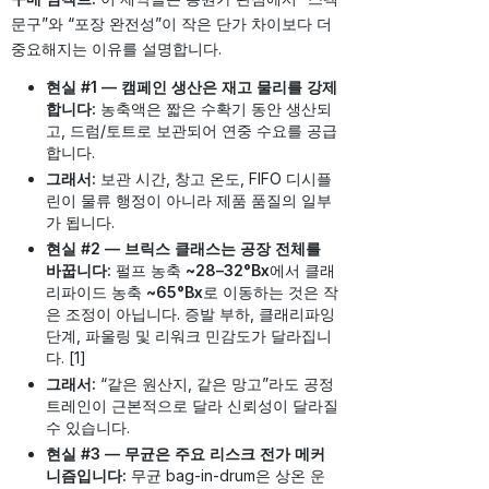
문구”와 “포장 완전성”이 작은 단가 차이보다 더
중요해지는 이유를 설명합니다.
현실 #1 — 캠페인 생산은 재고 물리를 강제
합니다:
농축액은 짧은 수확기 동안 생산되
고, 드럼/토트로 보관되어 연중 수요를 공급
합니다.
그래서:
보관 시간, 창고 온도, FIFO 디시플
린이 물류 행정이 아니라 제품 품질의 일부
가 됩니다.
현실 #2 — 브릭스 클래스는 공장 전체를
바꿉니다:
펄프 농축
~28–32°Bx
에서 클래
리파이드 농축
~65°Bx
로 이동하는 것은 작
은 조정이 아닙니다. 증발 부하, 클래리파잉
단계, 파울링 및 리워크 민감도가 달라집니
다. [1]
그래서:
“같은 원산지, 같은 망고”라도 공정
트레인이 근본적으로 달라 신뢰성이 달라질
수 있습니다.
현실 #3 — 무균은 주요 리스크 전가 메커
니즘입니다:
무균 bag-in-drum은 상온 운