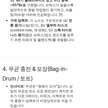
32°Bx
와
클래리파이드 망고 주스 농축
~65°Bx
를 구분합니다. 브릭스가 높을수록
일반적으로 증발 작업량이 증가하고, 파울
링/처리량 저하에 민감해집니다. [1]
구매 임팩트:
이 노드는 구조적으로 (a)
전
환 원가
(스팀/전기), (b)
열부하 리스크
(cooked note, 색 변화), (c)
스펙 타이트
니스 원가
(좁은 브릭스/점도 윈도우를 맞추
기 위한 리워크 및 블렌드백)를 유발합니다.
4. 무균 충전 & 포장(Bag-in-
Drum / 토트)
인사이트:
무균은 “원웨이 도어”입니다. 상
업적 무균성 또는 포장 완전성이 깨지면 로
트가 다운그레이드, 리워크, 리젝트로 이어
져 총원가 임팩트가 비정상적으로 커질 수
있습니다.