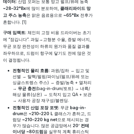
데이터:
산업 오퍼는 보통 망고 펄프/퓨레 농축
~28–32°Bx
에 많이 분포하며,
클래리파이드 망
고 주스 농축
은 맑은 음료용으로
~65°Bx
전후가
흔합니다. [1]
구매 임팩트:
체인의 고정 비용 드라이버는 초기
에 “잠깁니다”. 과일→고형분 수율, 증발 에너지,
무균 포장 완전성이 하류의 원가와 품질 결과를
좌우하므로, 드럼이 항구에 닿기도 전에 많은 것
이 결정됩니다.
전형적인 물리 흐름:
과원/집하 → 입고 및
선별 → 탈핵/펄핑/파이닝(펄프/퓨레 또는
싱글스트렝스 주스) → 증발/농축 + 열처리
→
무균 충전
(bag-in-drum/토트) → 내륙/
해상 물류(상온) → 도착지 입고 QA + 보관
→ 사용자 공장 재구성/블렌딩.
전형적인 산업 포장 포맷:
무균
bag-in-
drum
은
~210–220 L
클래스가 흔하고, 드
럼당
~210–220 kg net
으로 제시되는 경
우가 많습니다. 많은 공급망에서
20’ 컨테
이너당 ~80드럼
을 실무적 계획 휴리스틱