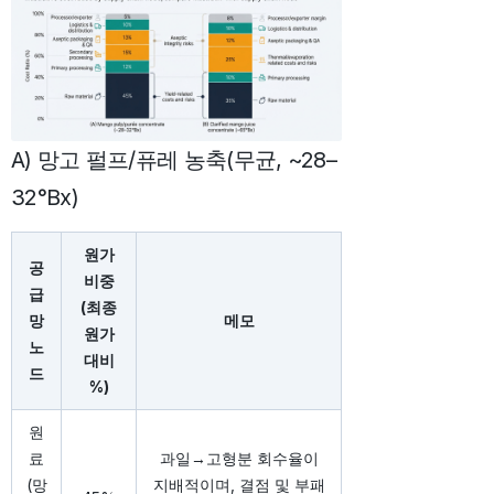
A) 망고 펄프/퓨레 농축(무균, ~28–
32°Bx)
원가
공
비중
급
(최종
망
메모
원가
노
대비
드
%)
원
료
과일→고형분 회수율이
(망
지배적이며, 결점 및 부패