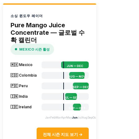
소싱 윈도우 레이더
Pure Mango Juice
Concentrate — 글로벌 수
확 캘린더
MEXICO 시즌 활성
🇲🇽 Mexico
JUN — DEC
🇨🇴 Colombia
AUG — NOV
🇵🇪 Peru
SEP — DEC
🇮🇳 India
JUL — SEP
🇮🇪 Ireland
SEP — OCT
Jan
Feb
Mar
Apr
May
Jun
Jul
Aug
Sep
Oct
Nov
Dec
전체 시즌 지도 보기 →