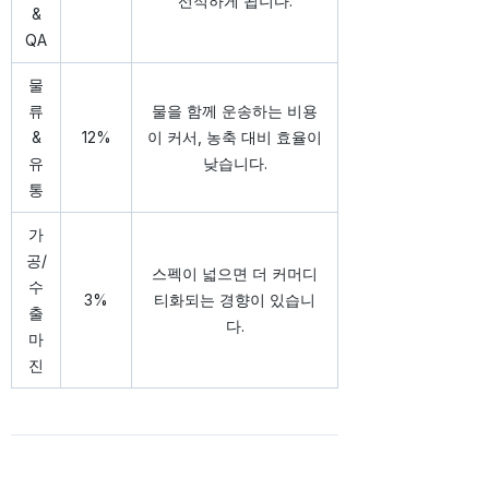
선적하게 됩니다.
&
QA
물
류
물을 함께 운송하는 비용
&
12%
이 커서, 농축 대비 효율이
유
낮습니다.
통
가
공/
스펙이 넓으면 더 커머디
수
3%
티화되는 경향이 있습니
출
다.
마
진