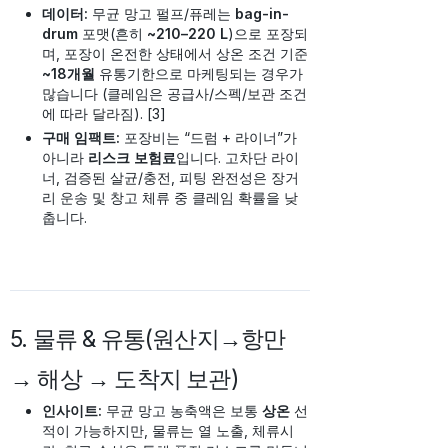
데이터:
무균 망고 펄프/퓨레는
bag-in-
drum
포맷(흔히
~210–220 L
)으로 포장되
며, 포장이 온전한 상태에서 상온 조건 기준
~18개월
유통기한으로 마케팅되는 경우가
많습니다 (클레임은 공급사/스펙/보관 조건
에 따라 달라짐). [3]
구매 임팩트:
포장비는 “드럼 + 라이너”가
아니라
리스크 보험료
입니다. 고차단 라이
너, 검증된 살균/충전, 피팅 완전성은 장거
리 운송 및 창고 체류 중 클레임 확률을 낮
춥니다.
5. 물류 & 유통(원산지→항만
→ 해상 → 도착지 보관)
인사이트:
무균 망고 농축액은 보통
상온
선
적이 가능하지만, 물류는 열 노출, 체류시