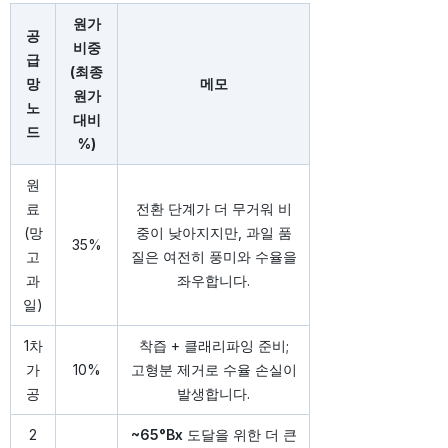
원가
공
비중
급
(최종
망
메모
원가
노
대비
드
%)
원
료
전환 단계가 더 무거워 비
(망
중이 낮아지지만, 과일 품
35%
고
질은 여전히 풍미와 수율을
과
좌우합니다.
일)
1차
착즙 + 클래리파잉 준비;
가
10%
고형분 제거로 수율 손실이
공
발생합니다.
2
~65°Bx
도달을 위한 더 큰