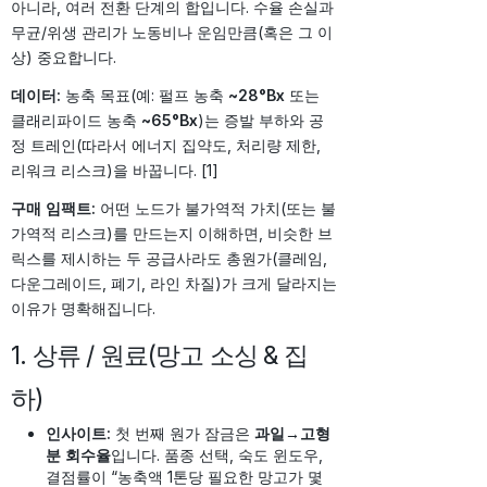
아니라, 여러 전환 단계의 합입니다. 수율 손실과
무균/위생 관리가 노동비나 운임만큼(혹은 그 이
상) 중요합니다.
데이터:
농축 목표(예: 펄프 농축
~28°Bx
또는
클래리파이드 농축
~65°Bx
)는 증발 부하와 공
정 트레인(따라서 에너지 집약도, 처리량 제한,
리워크 리스크)을 바꿉니다. [1]
구매 임팩트:
어떤 노드가 불가역적 가치(또는 불
가역적 리스크)를 만드는지 이해하면, 비슷한 브
릭스를 제시하는 두 공급사라도 총원가(클레임,
다운그레이드, 폐기, 라인 차질)가 크게 달라지는
이유가 명확해집니다.
1. 상류 / 원료(망고 소싱 & 집
하)
인사이트:
첫 번째 원가 잠금은
과일→고형
분 회수율
입니다. 품종 선택, 숙도 윈도우,
결점률이 “농축액 1톤당 필요한 망고가 몇