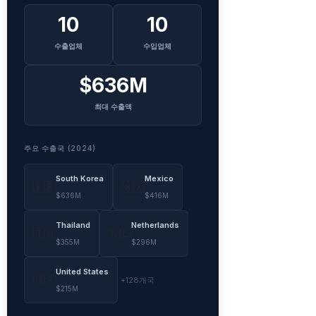
10
10
수출업체
수입업체
$636M
최대 수출액
주요 수출국 (2024)
South Korea
Mexico
🇰🇷
🇲🇽
$636M
$416M
Thailand
Netherlands
🇹🇭
🇳🇱
$355M
$296M
United States
🇺🇸
+128개국
$215M