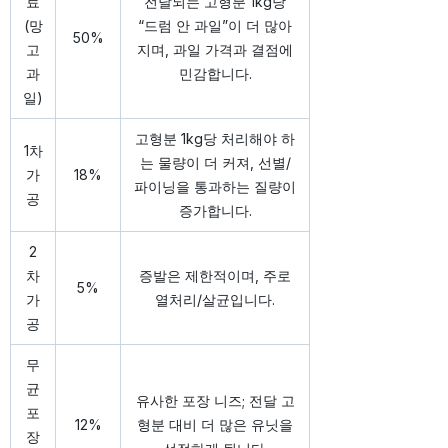
료
전달되는 고형분 1kg당
(망
“드럼 안 과일”이 더 많아
50%
고
지며, 과일 가격과 결점에
과
민감합니다.
일)
고형분 1kg당 처리해야 하
1차
는 물량이 더 커져, 선별/
가
18%
파이닝을 통과하는 질량이
공
증가합니다.
2
차
증발은 제한적이며, 주로
5%
가
열처리/살균입니다.
공
무
균
유사한 포장 니즈; 전달 고
포
12%
형분 대비 더 많은 유닛을
장