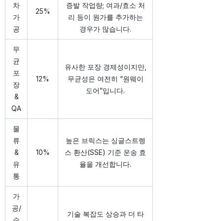
차
증발 작업량; 여과/효소 처
25%
가
리 등이 원가를 추가하는
공
경우가 많습니다.
무
균
유사한 포장 경제성이지만,
포
12%
무균성은 여전히 “원웨이
장
도어”입니다.
&
QA
물
류
높은 브릭스는 싱글스트렝
&
10%
스 환산(SSE) 기준 운송 효
유
율을 개선합니다.
통
가
공/
기술 복잡도 상승과 더 타
수