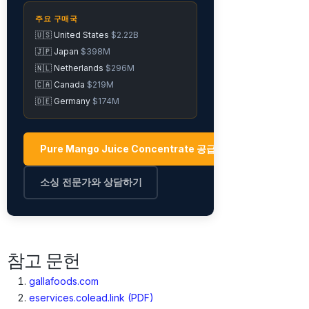
주요 구매국
🇺🇸 United States
$2.22B
🇯🇵 Japan
$398M
🇳🇱 Netherlands
$296M
🇨🇦 Canada
$219M
🇩🇪 Germany
$174M
Pure Mango Juice Concentrate 공급업체 탐색 →
소싱 전문가와 상담하기
참고 문헌
gallafoods.com
eservices.colead.link (PDF)