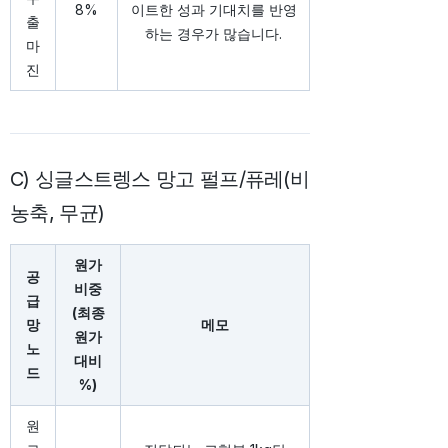
8%
이트한 성과 기대치를 반영
출
하는 경우가 많습니다.
마
진
C) 싱글스트렝스 망고 펄프/퓨레(비
농축, 무균)
원가
공
비중
급
(최종
망
메모
원가
노
대비
드
%)
원