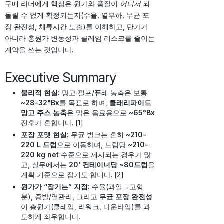
구매 리더에게 핵심은 원가와 품질이
어디서
되
돌릴 수 없게 확정되는지(수율, 열부하, 무균 포
장 완전성, 체류시간 노출)를 이해하고, 단가가
아니라 총원가 변동성과 클레임 리스크를 줄이는
계약을 쓰는 것입니다.
Executive Summary
물리적 현실:
망고 펄프/퓨레 농축은 보통
~28–32°Bx
를 목표로 하며,
클래리파이드
망고 주스 농축
은 맑은 음료용으로
~65°Bx
전후가 흔합니다. [1]
포장 포맷 현실:
무균 벌크는 흔히
~210–
220 L 드럼
으로 이동하며, 드럼당
~210–
220 kg net
수준으로 제시되는 경우가 많
고, 실무에서는
20’ 컨테이너당 ~80드럼
을
계획 기준으로 잡기도 합니다. [2]
원가가 “잠기는” 지점:
수율(과일→고형
분), 증발/열관리, 그리고
무균 포장 완전성
이 총원가(클레임, 리워크, 다운타임)를 과
도하게 좌우합니다.