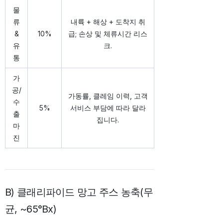
물
류
내륙 + 해상 + 도착지 취
&
10%
급; 손상 및 체류시간 리스
유
크.
통
가
공/
가동률, 클레임 이력, 고객
수
5%
서비스 부담에 따라 달라
출
집니다.
마
진
B) 클래리파이드 망고 주스 농축(무
균, ~65°Bx)