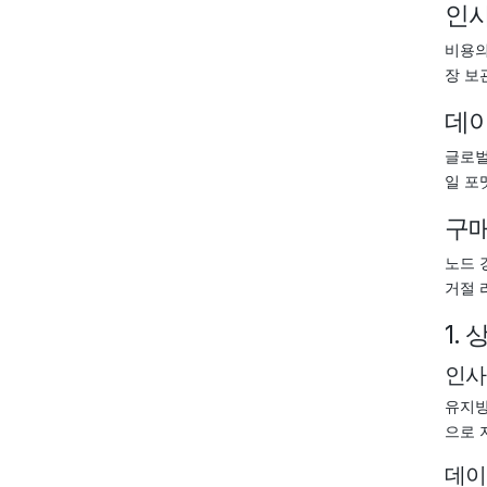
인
비용의
장 보
데
글로벌
일 포
구매
노드 
거절 
1.
인사
유지방
으로 
데이