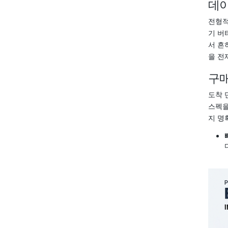
데
전형적
기 버
서 흔
을 전
구매
도착 
스펙을
지 명