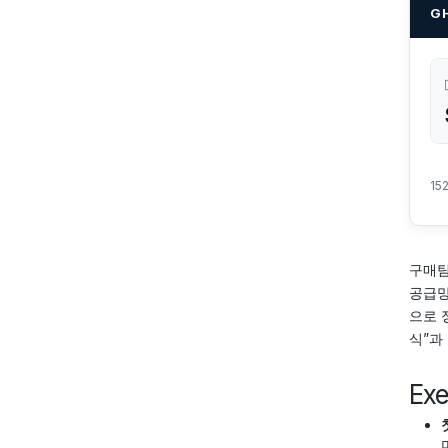
G
15
구매팀
공급망
으로 
식”과
Ex