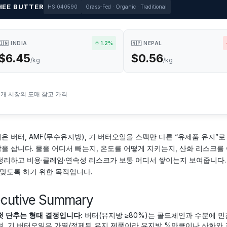
HEE BUTTER
HS 040590
Grass-Fed · Organic · Traditional
🇮🇳 INDIA
↑ 1.2%
🇳🇵 NEPAL
$6.45
$0.56
/kg
/kg
2개 시장의 도매 참고 가격
은 버터, AMF(무수유지방), 기 버터오일을 스펙만 다른 “유제품 유지”
을 삽니다. 물을 어디서 빼는지, 온도를 어떻게 지키는지, 산화 리스크를
정리하고 비용·클레임·연속성 리스크가 보통 어디서 쌓이는지 보여줍니다. 
 맞도록 하기 위한 목적입니다.
ecutive Summary
첫 단추는 형태 결정입니다:
버터(유지방 ≥80%)는 콜드체인과 수분에 민감
며, 기 버터오일은 가열/정제된 유지 제품이라 유지방 %만큼이나 산화와