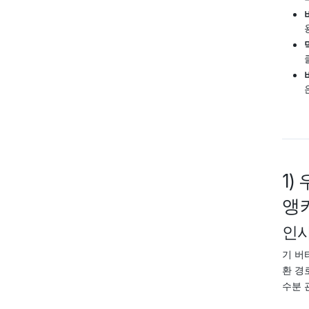
1)
앵커
인
기 버
환 경
수분 