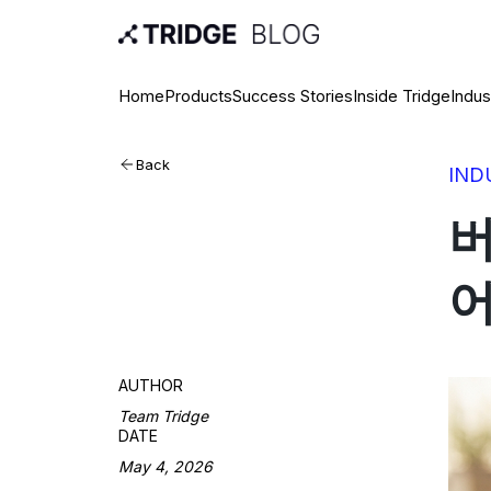
Home
Products
Success Stories
Inside Tridge
Indus
Back
IND
버
어
AUTHOR
Team Tridge
DATE
May 4, 2026