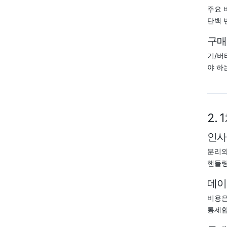
주요 
단백 
구매
기/버
야 하
2.
인사
분리와
핸들링
데이
비용은
통제합