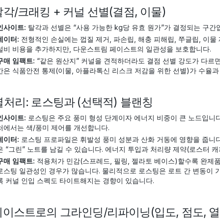
 탈각/크래킹 + 커널 선별(결점, 이물)
인사이트:
탈각과 선별은 “사용 가능한 kg당 유효 원가”가 결정되는 구간
데이터:
전형적인 손실에는 껍질 제거, 파손립, 해충 피해립, 쭈글립, 이물
설비 비용을 추가하지만, 다운스트림 페이스트의 일관성을 보호합니다.
구매 임팩트:
“같은 원산지” 커널을 견적하더라도 결점 선별 강도가 다르면 
간은 식품안전 통제(이물, 아플라톡신 리스크 저감을 위한 선별)가 수율
 열처리: 로스팅과 (선택적) 블랜칭
인사이트:
로스팅은 주요 풍미 형성 단계이자 에너지 비중이 큰 노드입니다.
처에서는 색/풍미 제어를 개선합니다.
데이터:
로스팅 프로파일은 휘발성 풍미 성분과 산화 거동에 영향을 줍니다.
은 “그린” 노트를 남길 수 있습니다. 에너지 투입과 처리량 제약(로스터 
구매 임팩트:
적용처가 민감(스프레드, 필링, 젤라토 베이스)할수록 완제
로스팅 일관성인 경우가 많습니다. 물리적으로 로스팅은 로트 간 변동이 
록 커널 인입 스펙도 타이트해지는 경향이 있습니다.
 페이스트로의 그라인딩/리파이닝(입도, 점도, 열