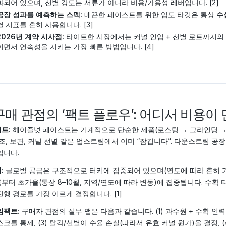
화되어 있으며, 선별 강도는 서류가 아니라 비용/가용성 레버입니다. [2]
공장 성과를 예측하는 스펙:
매끈한 페이스트를 위한 입도 타깃은 통상
수
열 지표를 흔히 사용합니다. [3]
2026년 계약 시사점:
타이트한 시장에서는 커널 인입 + 선별 로트까지의
이면서 연속성을 지키는 가장 빠른 방법입니다. [4]
 구매 관점의 ‘팩트 플로우’: 어디서 비용이
트:
헤이즐넛 페이스트는 기계적으로 단순한 제품(로스팅 → 그라인딩 →
건조, 보관, 커널 선별 같은 업스트림에서 이미 “잠깁니다”. 다운스트림 
입니다.
:
글로벌 공급은 구조적으로 터키에 집중되어 있으며(연도에 따라 흔히 가장 
부터 초가을(통상 8–10월, 지역/연도에 따라 변동)에 집중됩니다. 수확 
진행 경로를 가장 이르게 결정합니다. [1]
임팩트:
구매자 관점의 실무 맵은 다음과 같습니다. (1) 과수원 + 수확 인력
스크를 통제, (3) 탈각/선별이 수율 손실(따라서 유효 커널 원가)을 결정,