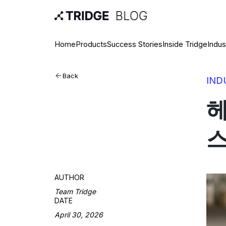
Home
Products
Success Stories
Inside Tridge
Indus
Back
IND
헤
스
AUTHOR
Team Tridge
DATE
April 30, 2026