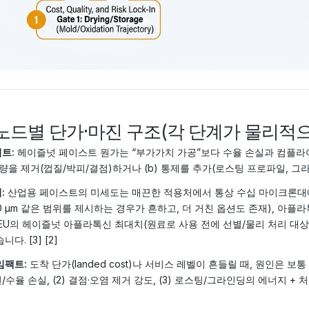
 노드별 단가·마진 구조(각 단계가 물리적
트:
헤이즐넛 페이스트 원가는 “부가가치 가공”보다 수율 손실과 컴플라이
 질량을 제거(껍질/박피/결점)하거나 (b) 통제를 추가(로스팅 프로파일, 그라
:
산업용 페이스트의 미세도는 매끈한 적용처에서 통상 수십 마이크론대에
40 µm 같은 범위를 제시하는 경우가 흔하고, 더 거친 옵션도 존재), 
 EU의 헤이즐넛 아플라톡신 최대치(원료로 사용 전에 선별/물리 처리 대상 범주 포
니다. [3] [2]
임팩트:
도착 단가(landed cost)나 서비스 레벨이 흔들릴 때, 원인은 보통
/수율 손실, (2) 결점·오염 제거 강도, (3) 로스팅/그라인딩의 에너지 + 