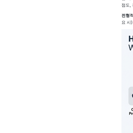
점도,
전형적
요 시