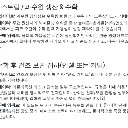
 업스트림 / 과수원 생산 & 수확
인사이트:
과수원 경제성은 수확량 변동성과 수확기의 노동집약도가 지배하며
데이터:
주요 원산지의 헤이즐넛 수확은 통상 늦여름~초가을(지역/연도에 따
지에서는 피크 주간에 수확 인력 가용성이 실질 제약이 될 수 있습니다.
구매 임팩트:
물리적 가용성은 시즌에 생산되지만 소비는 연중 발생하므로,
스트림에서 물량이 부족하면 캐리오버 재고 의존도가 커지고, 이는 다운스
다.
 수확 후 건조·보관·집하(인쉘 또는 커널)
인사이트:
건조와 보관은 첫 번째 진짜 “품질 게이트”입니다. 수분 관리
로를 가속합니다.
데이터:
아플라톡신 리스크 관리는 일부 구조적입니다. 규정은 최대 허용치
선별/물리 처리를 명시적으로 전제합니다. 산화는 견과/오일 안정성 실무에서
히 모니터링되며, 열화의 실무적 마커로 널리 참조됩니다. [2]
구매 임팩트:
이 노드는 두 가지 숨은 비용 승수를 만듭니다. (1) 이후 단계
샘플링/시험 강도 증가. 페이스트 스펙이 타이트해도, 물리적으로 특정 품
없습니다.