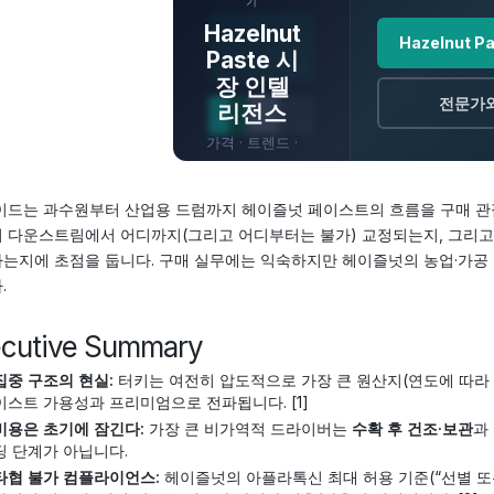
기
Hazelnut
Hazelnut 
Paste 시
장 인텔
전문가
리전스
가격 · 트렌드 ·
원산지 · 전망
이드는 과수원부터 산업용 드럼까지 헤이즐넛 페이스트의 흐름을 구매 관점
 다운스트림에서 어디까지(그리고 어디부터는 불가) 교정되는지, 그리고
는지에 초점을 둡니다. 구매 실무에는 익숙하지만 헤이즐넛의 농업·가공 
.
ecutive Summary
집중 구조의 현실:
터키는 여전히 압도적으로 가장 큰 원산지(연도에 따라 흔
이스트 가용성과 프리미엄으로 전파됩니다. [1]
비용은 초기에 잠긴다:
가장 큰 비가역적 드라이버는
수확 후 건조·보관
과
딩 단계가 아닙니다.
타협 불가 컴플라이언스:
헤이즐넛의 아플라톡신 최대 허용 기준(“선별 또는