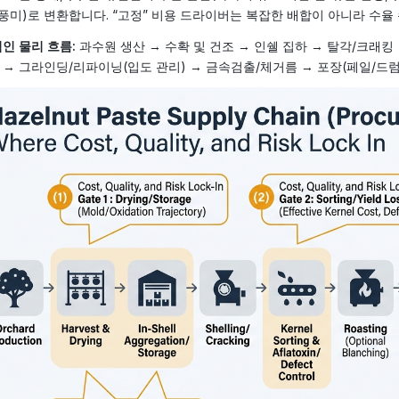
 풍미)로 변환합니다. “고정” 비용 드라이버는 복잡한 배합이 아니라 수율 손
인 물리 흐름:
과수원 생산 → 수확 및 건조 → 인쉘 집하 → 탈각/크래킹
) → 그라인딩/리파이닝(입도 관리) → 금속검출/체거름 → 포장(페일/드럼