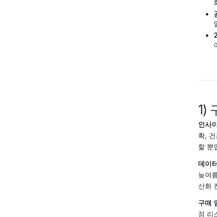
1)
인사이
확, 
할 뿐
데이터
늦여름
산화 
구매 
점 리