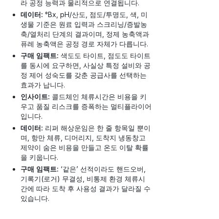
라 공정 능력과 물리적으로 연결됩니다.
데이터:
°Bx, pH/산도, 점도/투명도, 색, 미
생물 기준은 원료 입력과 스크리닝/증발농
축/열처리 단계의 결과이며, 정제 농축액과
퓨레 농축액은 공정 경로 자체가 다릅니다.
구매 임팩트:
색도도 타이트, 점도도 타이트
를 동시에 요구하면, 사실상 특정 설비와 공
정 제어 성숙도를 갖춘 공급사를 선택하는
효과가 납니다.
인사이트:
콜드체인 체류시간은 비용을 키
우고 품질 리스크를 증폭하는 멀티플라이어
입니다.
데이터:
리퍼 해상운임은 한 줄 항목일 뿐이
며, 항만 체류, 디머리지, 도착지 냉동창고
제약이 숨은 비용을 만들고 온도 이탈 확률
을 키웁니다.
구매 임팩트:
‘같은’ 선적이라도 핸드오버,
기록기(로거) 무결성, 비통제 환경 체류시
간에 따라 도착 후 사용성 결과가 달라질 수
있습니다.