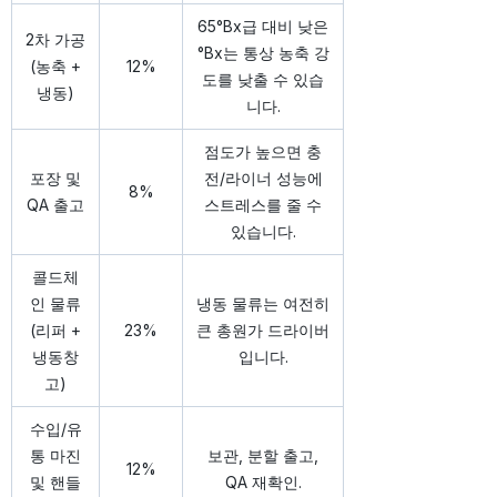
65°Bx급 대비 낮은
2차 가공
°Bx는 통상 농축 강
(농축 +
12%
도를 낮출 수 있습
냉동)
니다.
점도가 높으면 충
포장 및
전/라이너 성능에
8%
QA 출고
스트레스를 줄 수
있습니다.
콜드체
인 물류
냉동 물류는 여전히
(리퍼 +
23%
큰 총원가 드라이버
냉동창
입니다.
고)
수입/유
통 마진
보관, 분할 출고,
12%
및 핸들
QA 재확인.