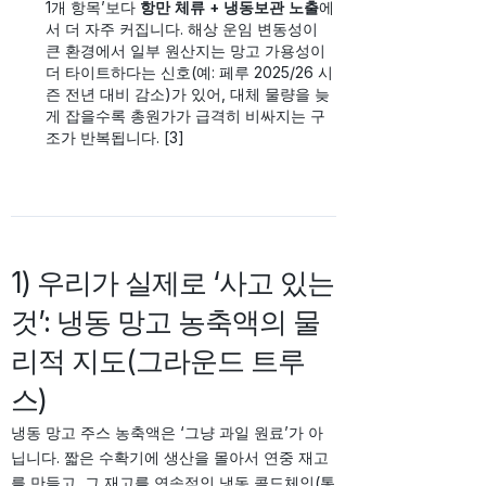
1개 항목’보다
항만 체류 + 냉동보관 노출
에
서 더 자주 커집니다. 해상 운임 변동성이
큰 환경에서 일부 원산지는 망고 가용성이
더 타이트하다는 신호(예: 페루 2025/26 시
즌 전년 대비 감소)가 있어, 대체 물량을 늦
게 잡을수록 총원가가 급격히 비싸지는 구
조가 반복됩니다. [3]
1) 우리가 실제로 ‘사고 있는
것’: 냉동 망고 농축액의 물
리적 지도(그라운드 트루
스)
냉동 망고 주스 농축액은 ‘그냥 과일 원료’가 아
닙니다. 짧은 수확기에 생산을 몰아서 연중 재고
를 만들고, 그 재고를 연속적인 냉동 콜드체인(통