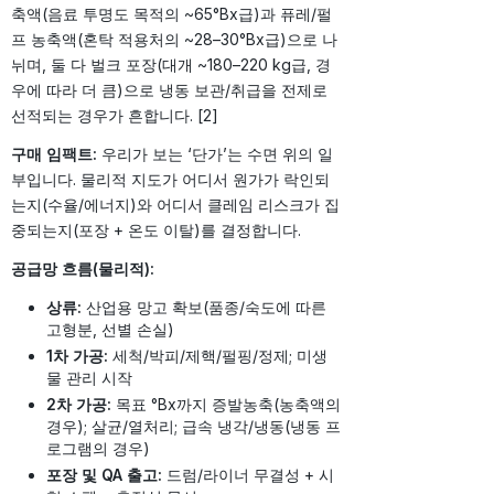
축액(음료 투명도 목적의 ~65°Bx급)과 퓨레/펄
프 농축액(혼탁 적용처의 ~28–30°Bx급)으로 나
뉘며, 둘 다 벌크 포장(대개 ~180–220 kg급, 경
우에 따라 더 큼)으로 냉동 보관/취급을 전제로
선적되는 경우가 흔합니다. [2]
구매 임팩트:
우리가 보는 ‘단가’는 수면 위의 일
부입니다. 물리적 지도가 어디서 원가가 락인되
는지(수율/에너지)와 어디서 클레임 리스크가 집
중되는지(포장 + 온도 이탈)를 결정합니다.
공급망 흐름(물리적):
상류:
산업용 망고 확보(품종/숙도에 따른
고형분, 선별 손실)
1차 가공:
세척/박피/제핵/펄핑/정제; 미생
물 관리 시작
2차 가공:
목표 °Bx까지 증발농축(농축액의
경우); 살균/열처리; 급속 냉각/냉동(냉동 프
로그램의 경우)
포장 및 QA 출고:
드럼/라이너 무결성 + 시