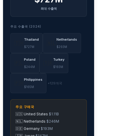
최대 수출액
주요 수출국 (2024)
Thailand
Netherlands
🇹🇭
🇳🇱
$727M
$293M
Poland
Turkey
🇵🇱
🇹🇷
$244M
$193M
Philippines
🇵🇭
+129개국
$165M
주요 구매국
🇺🇸 United States
$1.11B
🇳🇱 Netherlands
$246M
🇩🇪 Germany
$193M
🇯🇵 Japan
$147M