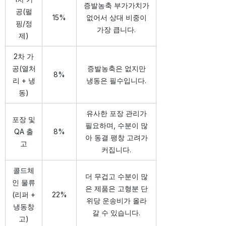
증발농축 부가가치가
공(펄
15%
없어서 상대 비중이
핑/정
가장 큽니다.
제)
2차 가
공(열처
증발농축은 없지만
8%
리 + 냉
냉동은 필수입니다.
동)
유사한 포장 관리가
포장 및
필요하며, 수분이 많
QA 출
8%
아 동결 팽창 고려가
고
커집니다.
콜드체
더 무겁고 수분이 많
인 물류
은 제품은 고형분 단
(리퍼 +
22%
위당 운송비가 올라
냉동창
갈 수 있습니다.
고)