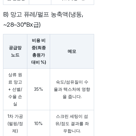
B) 망고 퓨레/펄프 농축액(냉동,
~28–30°Bx급)
비용 비
공급망
중(최종
메모
노드
총원가
대비 %)
상류 원
료 망고
숙도/섬유질이 수
+ 선별/
35%
율과 텍스처에 영향
수율 손
을 줍니다.
실
1차 가공
스크린 세팅이 섬
(펄핑/정
10%
유/점도 결과를 좌
제)
우합니다.