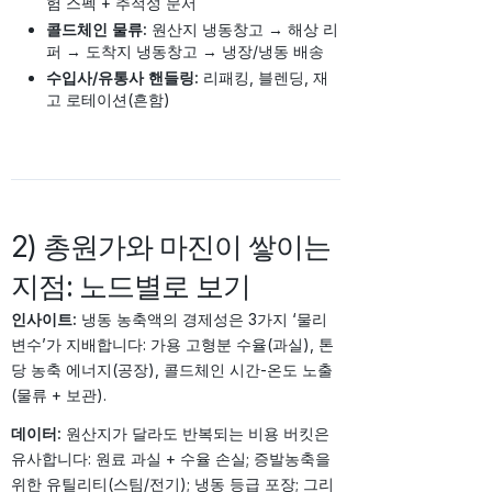
험 스펙 + 추적성 문서
콜드체인 물류:
원산지 냉동창고 → 해상 리
퍼 → 도착지 냉동창고 → 냉장/냉동 배송
수입사/유통사 핸들링:
리패킹, 블렌딩, 재
고 로테이션(흔함)
2) 총원가와 마진이 쌓이는
지점: 노드별로 보기
인사이트:
냉동 농축액의 경제성은 3가지 ‘물리
변수’가 지배합니다: 가용 고형분 수율(과실), 톤
당 농축 에너지(공장), 콜드체인 시간-온도 노출
(물류 + 보관).
데이터:
원산지가 달라도 반복되는 비용 버킷은
유사합니다: 원료 과실 + 수율 손실; 증발농축을
위한 유틸리티(스팀/전기); 냉동 등급 포장; 그리