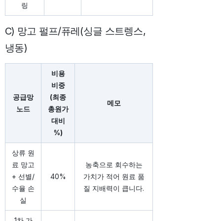
링
C) 망고 펄프/퓨레(싱글 스트렝스,
냉동)
비용
비중
공급망
(최종
메모
노드
총원가
대비
%)
상류 원
료 망고
농축으로 회수하는
+ 선별/
40%
가치가 적어 원료 품
수율 손
질 지배력이 큽니다.
실
1차 가