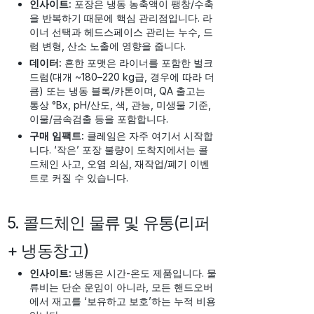
인사이트:
포장은 냉동 농축액이 팽창/수축
을 반복하기 때문에 핵심 관리점입니다. 라
이너 선택과 헤드스페이스 관리는 누수, 드
럼 변형, 산소 노출에 영향을 줍니다.
데이터:
흔한 포맷은 라이너를 포함한 벌크
드럼(대개 ~180–220 kg급, 경우에 따라 더
큼) 또는 냉동 블록/카톤이며, QA 출고는
통상 °Bx, pH/산도, 색, 관능, 미생물 기준,
이물/금속검출 등을 포함합니다.
구매 임팩트:
클레임은 자주 여기서 시작합
니다. ‘작은’ 포장 불량이 도착지에서는 콜
드체인 사고, 오염 의심, 재작업/폐기 이벤
트로 커질 수 있습니다.
5. 콜드체인 물류 및 유통(리퍼
+ 냉동창고)
인사이트:
냉동은 시간-온도 제품입니다. 물
류비는 단순 운임이 아니라, 모든 핸드오버
에서 재고를 ‘보유하고 보호’하는 누적 비용