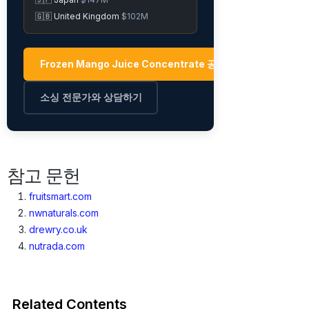
🇬🇧 United Kingdom
$102M
Frozen Mango Juice Concentrate 공급업체 탐색 →
소싱 전문가와 상담하기
참고 문헌
fruitsmart.com
nwnaturals.com
drewry.co.uk
nutrada.com
Related Contents