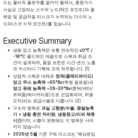
드는 물리적 플로우를 끝까지 펼쳐서, 총원가가
사실상 고정되는 소수의 노드(락인 포인트)와 클
레임 및 공급차질 리스크가 누적되는 다수의 노
드(리스크 누적 포인트)를 짚습니다.
Executive Summary
냉동 망고 농축액은 보통 연속적인
≤0°F /
-18°C
콜드체인 제품으로 스펙과 취급 조
건이 설계되며, 품질 보존은 시간-온도 노출
과 커스터디 기록에 크게 좌우됩니다. [1]
상업적 스펙은 대체로
정제(클래리파이드)
망고 주스 농축액 ~65°Bx
(투명 음료용)과
망고 퓨레 농축액 ~28–30°Bx
(혼탁/넥타/
유제품/베이커리용)으로 군집화되며, 허용
오차(±)는 공급사별로 다릅니다. [2]
구조적 병목은
과실 고형분/수율
,
증발농축
기 + 냉동 충전 처리량
,
냉동창고/리퍼 체류
시간
이며, 시황이 완화돼도 이 병목은 사라
지지 않습니다.
2026년 5월
기준 구매 리스크는 ‘해상운임