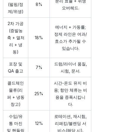
분리 효율 + 위생
(펄핑/정
8%
오버헤드.
제/위생)
2차 가공
에너지 + 가동률;
(증발농
정제 라인은 여과/
축 + 열처
18%
효소가 추가될 수
리 + 냉
있습니다.
동)
포장 및
드럼/라이너 품질,
7%
QA 출고
시험, 문서.
콜드체인
시간-온도 유지 비
물류(리
용; 항만 체류는 비
25%
퍼 + 냉동
용을 증폭시킵니
창고)
다.
수입/유
로테이션, 재시험,
통 마진
12%
리패킹/블렌딩 서
및 핸들링
비스(해당 시).