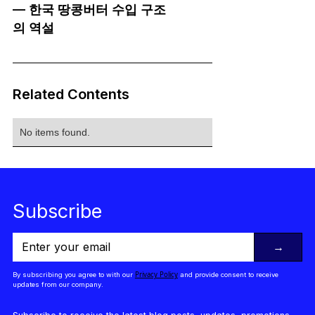
— 한국 땅콩버터 수입 구조
의 역설
Related Contents
No items found.
Subscribe
→
Privacy Policy
By subscribing you agree to with our
and provide consent to receive
updates from our company.