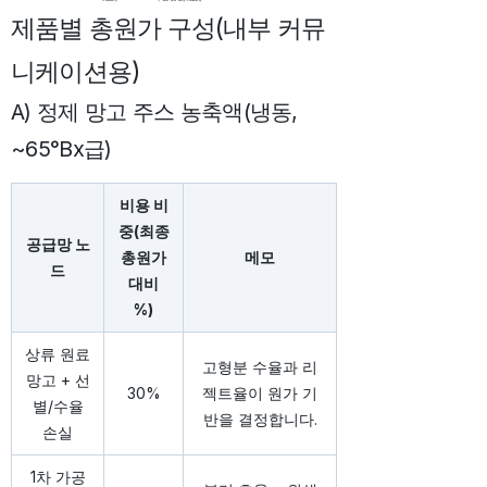
제품별 총원가 구성(내부 커뮤
니케이션용)
A) 정제 망고 주스 농축액(냉동,
~65°Bx급)
비용 비
중(최종
공급망 노
총원가
메모
드
대비
%)
상류 원료
고형분 수율과 리
망고 + 선
30%
젝트율이 원가 기
별/수율
반을 결정합니다.
손실
1차 가공