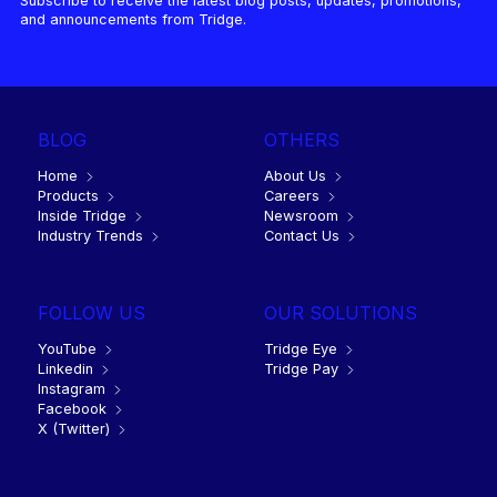
Subscribe to receive the latest blog posts, updates, promotions,
and announcements from Tridge.
BLOG
OTHERS
Home
About Us
Products
Careers
Inside Tridge
Newsroom
Industry Trends
Contact Us
FOLLOW US
OUR SOLUTIONS
YouTube
Tridge Eye
Linkedin
Tridge Pay
Instagram
Facebook
X (Twitter)