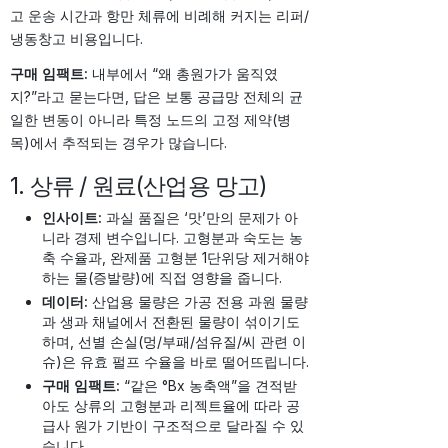
고 운송 시간과 항만 체류에 비례해 커지는 리퍼/
냉동창고 비용입니다.
구매 임팩트:
내부에서 “왜 총원가가 움직였
지?”라고 묻는다면, 답은 보통 공급망 전체의 균
일한 변동이 아니라 특정 노드의 고정 제약(병
목)에서 추적되는 경우가 많습니다.
1. 상류 / 원료(산업용 망고)
인사이트:
과실 품질은 ‘맛’만의 문제가 아
니라 경제 변수입니다. 고형분과 숙도는 농
축 수율과, 완제품 고형분 1단위당 제거해야
하는 물(증발량)에 직접 영향을 줍니다.
데이터:
산업용 물량은 가공 전용 과원 물량
과 생과 채널에서 전환된 물량이 섞이기도
하며, 선별 손실(멍/부패/섬유질/씨 관련 이
슈)은 유효 펄프 수율을 바로 떨어뜨립니다.
구매 임팩트:
“같은 °Bx 농축액”을 견적받
아도 상류의 고형분과 리젝트율에 따라 공
급사 원가 기반이 구조적으로 달라질 수 있
습니다.