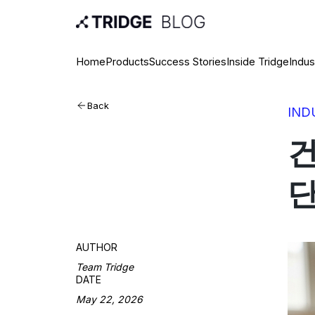
Home
Products
Success Stories
Inside Tridge
Indus
Back
IND
건
단
AUTHOR
Team Tridge
DATE
May 22, 2026