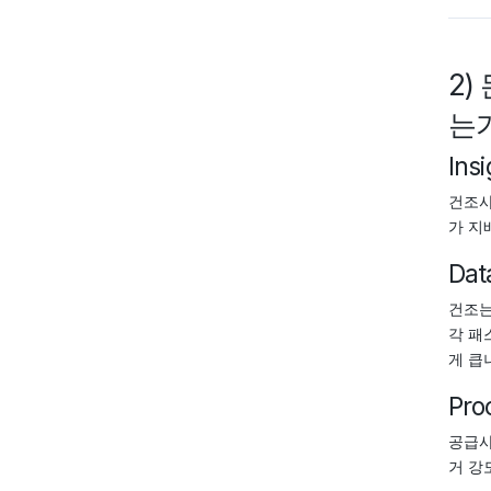
2)
는가
Insi
건조사
가 지
Dat
건조는
각 패
게 큽
Pro
공급사
거 강도