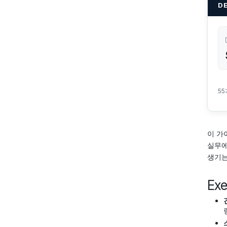
D
5
이 가
실무에
생기는
Ex