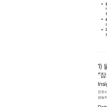
1
“잠
Insi
건조사
성능의