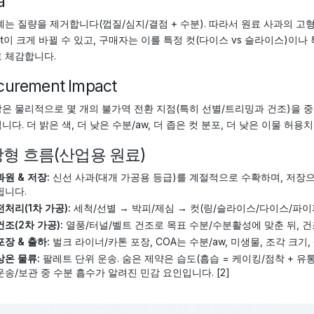
a
계는 질량을 제거합니다(껍질/심지/결점 + 수분). 따라서 원료 사과의 고형분
out이 크게 바뀔 수 있고, 구매자는 이를 특정 컷(다이스 vs 슬라이스)
 체감합니다.
curement Impact
은 물리적으로 몇 개의 불가역 전환 지점(특히 선별/트리밍과 건조)을 중
니다. 더 밝은 색, 더 낮은 수분/aw, 더 좁은 컷 분포, 더 낮은 이물 허
형 흐름(산업용 원료)
과원 & 저장:
신선 사과(대개 가공용 등급)를 계절적으로 수확하며, 저장으
됩니다.
전처리(1차 가공):
세척/선별 → 박피/제심 → 컷(링/슬라이스/다이스/파이피
건조(2차 가공):
열풍/터널/벨트 건조로 목표 수분/수분활성에 맞춘 뒤, 건
포장 & 출하:
벌크 라이너/카톤 포장, COA는 수분/aw, 미생물, 조각 크기,
상온 물류:
팔레트 단위 운송. 숨은 제약은 습도(흡습 = 케이킹/점착 + 
운송/보관 중 수분 흡수가 알려진 민감 요인입니다. [2]