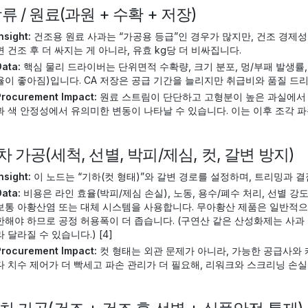
 상류 / 원료(과원 + 수확 + 저장)
nsight:
건조용 원료 사과는 “가공용 등급”인 경우가 많지만, 건조 경제
면 건조 후 더 싸지는 게 아니라, 유효 kg당 더 비싸집니다.
Data:
핵심 물리 드라이버는 단위면적 수확량, 크기 분포, 멍/부패 발생률
율이 좋아짐)입니다. CA 저장은 공급 기간을 늘리지만 취급비와 품질 드
Procurement Impact:
원료 스트림이 단단하고 고형분이 높은 과실에서 
과 색 안정성에서 유의미한 변동이 나타날 수 있습니다. 이는 이후 조각 파손
 1차 가공(세척, 선별, 박피/제심, 컷, 갈변 방지)
nsight:
이 노드는 “기하(컷 형태)”와 갈변 경로를 설정하며, 트리밍과 
Data:
비용은 라인 효율(박피/제심 손실), 노동, 용수/폐수 처리, 선별 강
보통 아황산염 또는 대체 시스템을 사용합니다. 무아황산 제품은 일반적으
한해야 하므로 공정 허용폭이 더 좁습니다. (구연산 같은 산성화제는 사과
라 달라질 수 있습니다.) [4]
Procurement Impact:
컷 형태는 외관 문제가 아니라, 가능한 공급사와
다 치수 제어가 더 빡세고 파손 관리가 더 필요해, 리워크와 스크리닝 손실