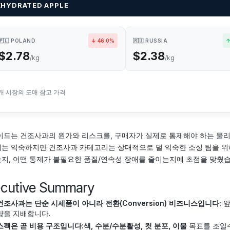
EHYDRATED APPLE
🇵🇱 POLAND
↓ 46.0%
🇷🇺 RUSSIA
↑
$2.78
$2.38
/kg
/kg
5개 시장의 도매 참고 가격
이드는 건조사과의 원가와 리스크를, 구매자가 실제로 통제해야 하는 물리적 전
는 익숙하지만 건조사과 카테고리는 상대적으로 덜 익숙한 소싱 팀을 위해,
지, 어떤 통제가 불필요한 품질/연속성 장애를 줄이는지에 초점을 맞췄습
ecutive Summary
건조사과는 단순 시세품이 아니라 전환(Conversion) 비즈니스입니다:
앞
량을 지배합니다.
스펙은 곧 비용 구조입니다:
색, 수분/수분활성, 컷 분포, 이물
목표를 조일수