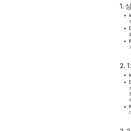
1.
I
2.
I