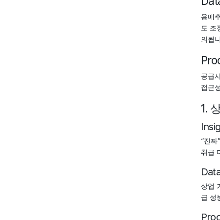
Dat
용매추
도 조
의됩니다
Pro
공급사
접근성
1.
Insi
“진짜
취급 
Dat
상업 
급 성능
Pro