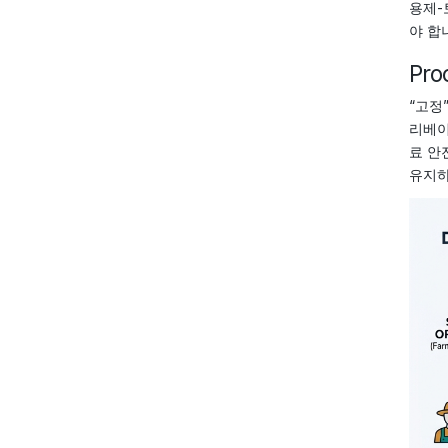
용제-토
야 합
Pro
“고정”
리베이
료 안
유지하