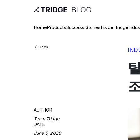
Home
Products
Success Stories
Inside Tridge
Indus
Back
IND
탈
조
AUTHOR
Team Tridge
DATE
June 5, 2026