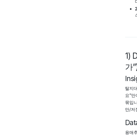
1
가”
Insi
탈지대
요”만
묶입니
만/저
Dat
용매추출