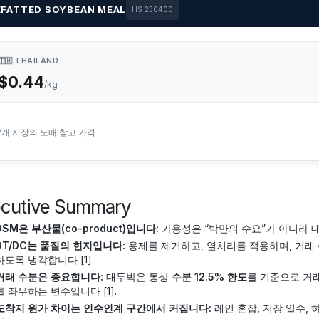
EFATTED SOYBEAN MEAL
HS 230400
🇹🇭 THAILAND
$0.44
/kg
2개 시장의 도매 참고 가격
ecutive Summary
DSM은 부산물(co-product)입니다:
가용성은 “박만의 수요”가 아니라 대두
DT/DC는 품질의 힌지입니다:
용제를 제거하고, 열처리를 적용하며, 거래 수분
하도록 냉각합니다 [1].
거래 수분은 중요합니다:
대두박은 통상
수분 12.5% 한도
를 기준으로 거래
를 좌우하는 변수입니다 [1].
도착지 원가 차이는 인수인계 구간에서 커집니다:
레인 혼잡, 저장 일수,