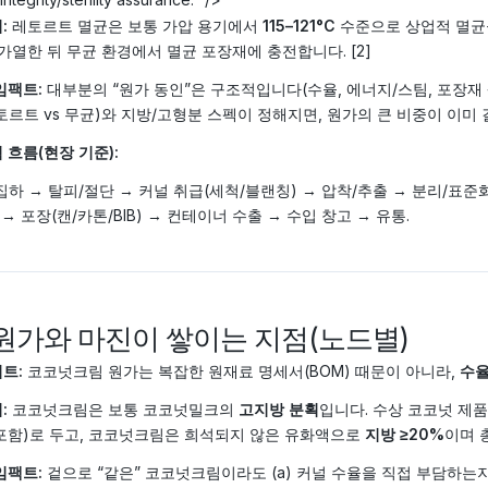
:
레토르트 멸균은 보통 가압 용기에서
115–121°C
수준으로 상업적 멸균을
가열한 뒤 무균 환경에서 멸균 포장재에 충전합니다. [2]
임팩트:
대부분의 “원가 동인”은 구조적입니다(수율, 에너지/스팀, 포장재 생
토르트 vs 무균)와 지방/고형분 스펙이 정해지면, 원가의 큰 비중이 이미
 흐름(현장 기준):
집하 → 탈피/절단 → 커널 취급(세척/블랜칭) → 압착/추출 → 분리/표준화
 → 포장(캔/카톤/BIB) → 컨테이너 수출 → 수입 창고 → 유통.
 원가와 마진이 쌓이는 지점(노드별)
트:
코코넛크림 원가는 복잡한 원재료 명세서(BOM) 때문이 아니라,
수율
:
코코넛크림은 보통 코코넛밀크의
고지방 분획
입니다. 수상 코코넛 제
포함)로 두고, 코코넛크림은 희석되지 않은 유화액으로
지방 ≥20%
이며 
임팩트:
겉으로 “같은” 코코넛크림이라도 (a) 커널 수율을 직접 부담하는지