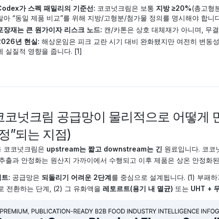
Codex가 스펙 패밀리의 기준선:
코코넛크림은 보통
지방 ≥20%
(총고형분
많아 “동일 제품 비교”를 위해 지방/고형분/첨가물 정의를 명시해야 합니다
포장재는 큰 원가이자 리스크 노드:
캔/카톤은 상호 대체재가 아니며, 무결
2026년 현실:
해상운임은 피크 교란 시기 대비 완화됐지만 여전히 변동성이
에 실질적 영향을 줍니다. [1]
) 코코넛크림 공급망이 물리적으로 어떻게
정”되는 지점)
용 코코넛크림은
upstream는 짧고 downstream는 긴
원료입니다. 코코넛
 추출과 안정화는 원산지 가까이에서 수행되고 이후 제품은 상온 안정화된
트:
공급망은
되돌리기 어려운 2단계
를 중심으로 설계됩니다. (1) 부패
로 전환하는 단계, (2) 그 유화액을
레토르트(용기 내 멸균)
또는
UHT +