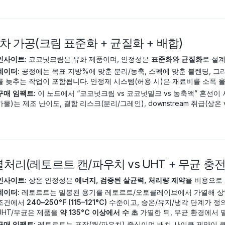
 2차 가공(크림 표준화 + 균질화 + 배합)
인사이트:
코코넛크림은 유화 제품이며, 안정성은
표준화와 균질화
로 설계
데이터:
공정에는 목표 지방%에 맞춘 분리/농축, 스펙에 맞춘 블렌딩, 그
를 늦추는 작업이 포함됩니다. 안정제 시스템(허용 시)은 재료비를 소폭 
구매 임팩트:
이 노드에서 “코코넛크림 vs 코코넛밀크 vs 농축액” 혼선이 
가물)는 제조 난이도, 결함 리스크(분리/그레인), downstream 취급(상온
 열처리(레토르트 캔/파우치 vs UHT + 무균 충전
인사이트:
상온 안정성은
에너지, 검증된 살균력, 처리량 제약
을 비용으로
데이터:
레토르트는 밀봉된 용기를 레토르트/오토클레이브에서 가열해 상업
조건에서
240–250°F (115–121°C)
수준이고, 승온/유지/냉각 단계가 정의됩
UHT/무균은 제품을
약 135°C 이상에서 수 초
가열한 뒤, 무균 환경에서 멸
구매 임팩트:
레토르트는 포장(캔/파우치) 중심이며 배치 사이클 제약이 큽