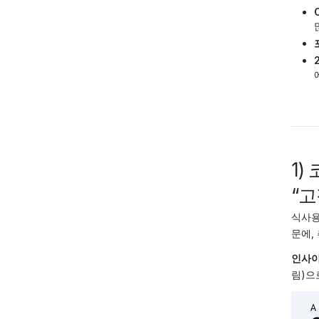
1
“고
식사
문에,
인사이
림)으