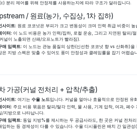
 (c) 분리 제어를 위해 안정제를 사용하는지에 따라 구조가 달라집니다.
Upstream / 원료(농가, 수집상, 1차 집하)
인사이트:
원료 코코넛은 부피가 크고 변동성이 크며 인력 취급 비중이 높
데이터:
이 노드 비용은 농가 인력/집하, 로컬 운송, 그리고 지연된 탈피
(커널이 노출되면 산패/오프노트가 빨라짐).
구매 임팩트:
이 노드는 관능 품질의 상한(신선한 코코넛 향 vs 산화취)을 결정
장은 지방 스펙은 맞출 수 있어도 풍미 안정성과 클레임률을 잡기 어렵습니
 1차 가공(커널 전처리 + 압착/추출)
인사이트:
여기는
수율 노드
입니다. 커널을 얼마나 효율적으로 안정된 유
데이터:
주요 비용 묶음은 탈피/탈각 인력, 물 사용, 기계 압착, 여과, 폐
일/지방으로 나타납니다.
구매 임팩트:
동일 지방%를 제시하는 두 공급사라도, 한 곳은 커널 전처리
매입하는 등 경제성이 다를 수 있습니다. 수율 디시플린은 배치 간 일관성