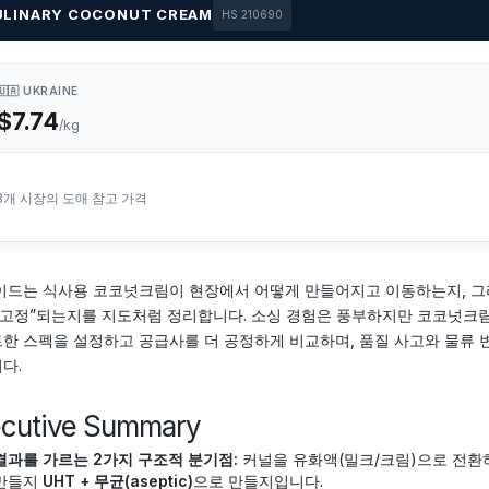
ULINARY COCONUT CREAM
HS 210690
🇺🇦 UKRAINE
$7.74
/kg
8개 시장의 도매 참고 가격
이드는 식사용 코코넛크림이 현장에서 어떻게 만들어지고 이동하는지, 그
“고정”되는지를 지도처럼 정리합니다. 소싱 경험은 풍부하지만 코코넛크림
한 스펙을 설정하고 공급사를 더 공정하게 비교하며, 품질 사고와 물류 
다.
ecutive Summary
결과를 가르는 2가지 구조적 분기점:
커널을 유화액(밀크/크림)으로 전환하
만들지
UHT + 무균(aseptic)
으로 만들지입니다.