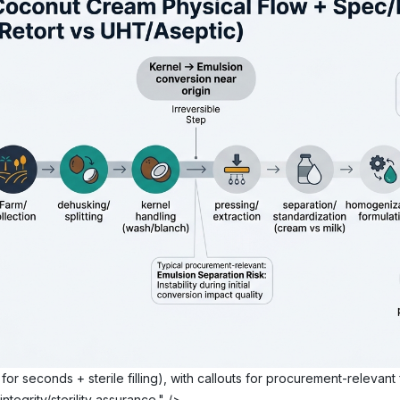
for seconds + sterile filling), with callouts for procurement-relevan
ntegrity/sterility assurance." />