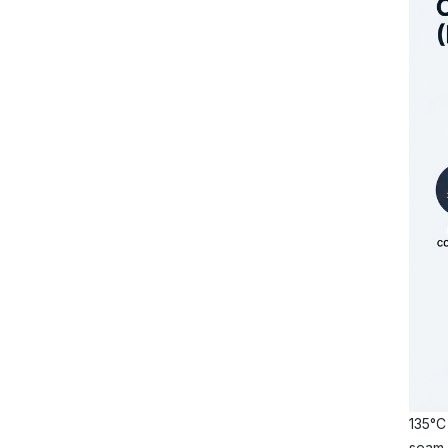
135°C 
seam i