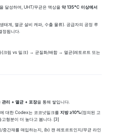
 달성하며, UHT/무균은 액상을
약 135°C 이상에서
태계, 멸균 설비 캐파, 수출 물류). 공급자의 공정 루
 결정됩니다.
(크림 vs 밀크) → 균질화/배합 → 멸균(레토르트 또는
 관리 + 멸균 + 포장
을 통해 쌓입니다.
품에 대한 Codex는 코코넛밀크를
지방 ≥10%
(정의된 고
총고형분이 더 높다고 봅니다. [3]
/중간재를 매입하는지, (b) 캔 레토르트인지/무균 라인