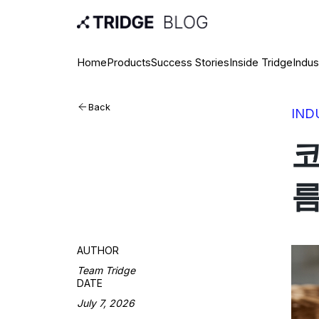
Home
Products
Success Stories
Inside Tridge
Indus
Back
IND
코
름
AUTHOR
Team Tridge
DATE
July 7, 2026