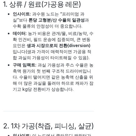
1. 상류 / 원료(가공용 레몬)
인사이트:
과수원 노드는 “프리미엄 과
실”보다
톤당 고형분/산 수율의 일관성
과
수확 물류의 안정성이 더 중요합니다.
데이터:
농가 비용은 관개/물, 비료/농약, 수
확 인건비, 필드 운송에 집중되며, 큰 변동
요인은
생과 시장으로의 전환(diversion)
입니다(생과 가격이 매력적이면 가공용 적
합 과실의 가용성이 타이트해질 수 있음).
구매 임팩트:
과실 가용성과 주스 수율은 농
축액 원가의 첫 번째 구조적 드라이버입니
다. 수율이 떨어지면 같은 농축액 산출을 위
해 더 많은 과실을 돌려야 하므로 캐파가 잠
기고 kg당 전환비가 상승합니다.
2. 1차 가공(착즙, 피니싱, 살균)
인사이트:
이 노드에서 클라우디 캐릭터가