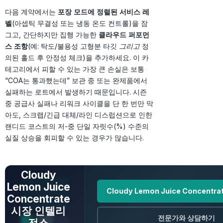
다음 계약에서는
포장 모드에 정렬된 서비스 레
벨
(아셉틱 무결성 또는 냉동 온도 컨트롤)을 잠
그고, 간단하지만 집행 가능한
클라우드 퍼포먼
스 조항
(예: 탁도/불용성 고형분 타깃
그리고
정
의된 홀드 후 안정성 체크)을 추가하세요. 이 카
테고리에서 피할 수 있는 가장 큰 손실은 보통
“COA는 통과했는데” 보관 중 또는 완제품에서
실패하는 로트에서 발생하기 때문입니다. 시즌
중 공급사 실패나 리워크 사이클을 단 한 번만 막
아도, 스크랩/긴급 대체/라인 디스럽션으로 인한
랜디드 코스트의 저-중 단일 자릿수(%) 수준의
실질 상승을 회피할 수 있는 경우가 많습니다.
전체 데이터 보기
Cloudy
Lemon Juice
Cloudy Lemon Juice Concent
Concentrate
시장 인텔리
전문가와 상담하기
전스