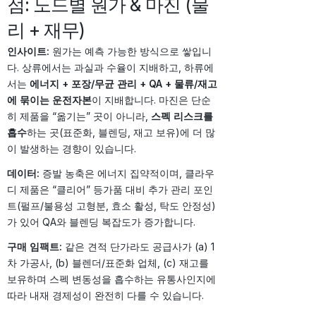
점: 노드별 원가 & 마진 (물
리 + 재무)
인사이트:
원가는 예측 가능한 방식으로 쌓입니
다. 상류에서는 과실과 수율이 지배하고, 하류에
서는
에너지 + 포장/무균 관리 + QA + 물류/재고
에 묶이는 운전자본
이 지배합니다. 마진은 단순
히 제품을 “옮기는” 곳이 아니라,
스펙 리스크를
흡수
하는 곳(표준화, 블렌딩, 재고 보유)에 더 많
이 발생하는 경향이 있습니다.
데이터:
증발 농축은 에너지 집약적이며, 클라우
디 제품은 “클리어” 등가품 대비 추가 관리 포인
트(펄프/불용성 고형분, 효소 활성, 탁도 안정성)
가 있어 QA와 블렌딩 복잡도가 증가합니다.
구매 임팩트:
같은 견적 단가라도 공급사가 (a) 1
차 가공사, (b) 블렌더/표준화 업체, (c) 재고를
보유하며 스펙 변동성을 흡수하는 유통사인지에
따라 내재 경제성이 완전히 다를 수 있습니다.