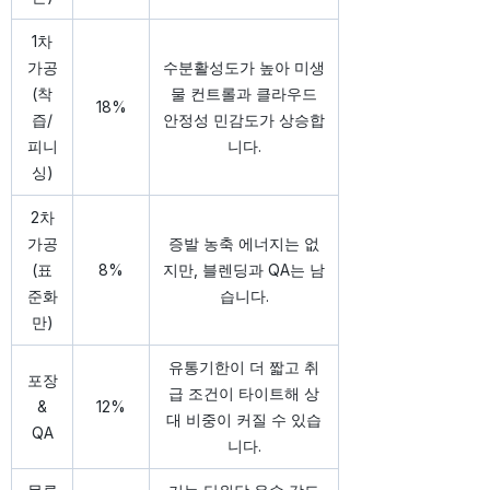
1차
가공
수분활성도가 높아 미생
(착
물 컨트롤과 클라우드
18%
즙/
안정성 민감도가 상승합
피니
니다.
싱)
2차
가공
증발 농축 에너지는 없
(표
8%
지만, 블렌딩과 QA는 남
준화
습니다.
만)
유통기한이 더 짧고 취
포장
급 조건이 타이트해 상
&
12%
대 비중이 커질 수 있습
QA
니다.