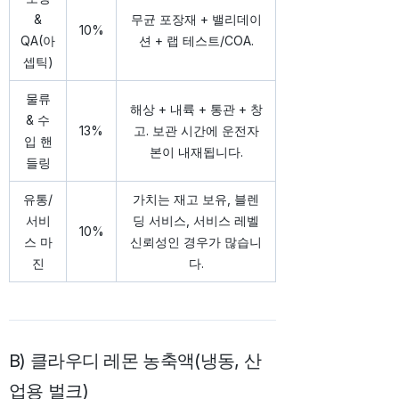
&
무균 포장재 + 밸리데이
10%
QA(아
션 + 랩 테스트/COA.
셉틱)
물류
해상 + 내륙 + 통관 + 창
& 수
13%
고. 보관 시간에 운전자
입 핸
본이 내재됩니다.
들링
유통/
가치는 재고 보유, 블렌
서비
딩 서비스, 서비스 레벨
10%
스 마
신뢰성인 경우가 많습니
진
다.
B) 클라우디 레몬 농축액(냉동, 산
업용 벌크)