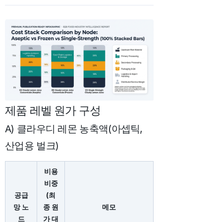
제품 레벨 원가 구성
A) 클라우디 레몬 농축액(아셉틱,
산업용 벌크)
비용
비중
공급
(최
망 노
종 원
메모
드
가 대