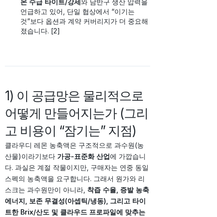
몬 수급 타이트/강세
와 남반구 생산 압력을
언급하고 있어, 단일 협상에서 “이기는
것”보다 옵션과 계약 커버리지가 더 중요해
졌습니다. [2]
1) 이 공급망은 물리적으로
어떻게 만들어지는가 (그리
고 비용이 “잠기는” 지점)
클라우디 레몬 농축액은 구조적으로 과수원(농
산물)이라기보다
가공-표준화 산업
에 가깝습니
다. 과실은 계절 작물이지만, 구매자는 연중 동일
스펙의 농축액을 요구합니다. 그래서 원가와 리
스크는 과수원만이 아니라,
착즙 수율, 증발 농축
에너지, 보존 무결성(아셉틱/냉동), 그리고 타이
트한 Brix/산도 및 클라우드 프로파일에 맞추는