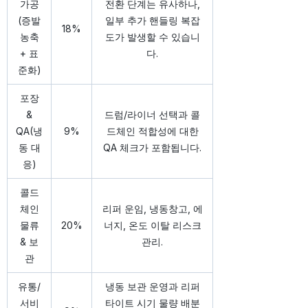
가공
전환 단계는 유사하나,
(증발
일부 추가 핸들링 복잡
18%
농축
도가 발생할 수 있습니
+ 표
다.
준화)
포장
&
드럼/라이너 선택과 콜
QA(냉
9%
드체인 적합성에 대한
동 대
QA 체크가 포함됩니다.
응)
콜드
체인
리퍼 운임, 냉동창고, 에
물류
20%
너지, 온도 이탈 리스크
& 보
관리.
관
유통/
냉동 보관 운영과 리퍼
서비
타이트 시기 물량 배분