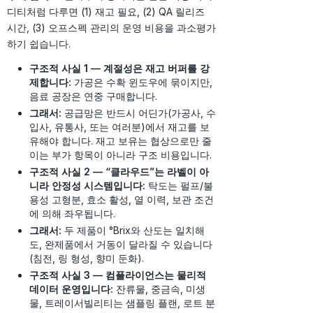
디티처럼 다루면 (1) 재고 필요, (2) QA 릴리즈
시간, (3) 오프스펙 관리의 운영 비용을 과소평가
하기 쉽습니다.
구조적 사실 1 — 계절성은 재고 버퍼를 강
제합니다:
가공은 수확 윈도우에 묶이지만,
음료 공장은 연중 구매합니다.
그래서:
공급망은 반드시 어딘가(가공사, 수
입사, 유통사, 또는 여러분)에서 재고를 보
유해야 합니다. 재고 보유는 협상으로만 줄
이는 부가 항목이 아니라 구조 비용입니다.
구조적 사실 2 — “클라우드”는 라벨이 아
니라 안정성 시스템입니다:
탁도는 펄프/불
용성 고형분, 효소 활성, 열 이력, 보관 조건
에 의해 좌우됩니다.
그래서:
두 제품이 °Brix와 산도는 일치해
도, 완제품에서 거동이 달라질 수 있습니다
(침전, 링 형성, 향미 둔화).
구조적 사실 3 — 컴플라이언스는 물리적
데이터 운영입니다:
잔류물, 중금속, 미생
물, 트레이서빌리티는 샘플링 플랜, 로트 분