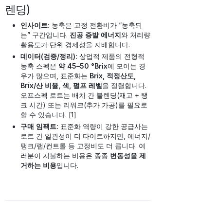
렌딩)
인사이트:
농축은 고정 전환비가 “농축되
는” 구간입니다.
진공 증발 에너지
와 처리량
활용도가 단위 경제성을 지배합니다.
데이터(검증/정리):
상업적 제품의 전형적
농축 스펙은
약 45–50 °Brix
에 모이는 경
우가 많으며, 표준화는
Brix, 적정산도,
Brix/산 비율, 색, 펄프 레벨
을 정렬합니다.
오프스펙 로트는 배치 간 블렌딩(재고 + 탱
크 시간) 또는 리워크(추가 가공)를 필요로
할 수 있습니다. [1]
구매 임팩트:
표준화 역량이 강한 공급사는
로트 간 일관성이 더 타이트하지만, 에너지/
탱크/랩/컨트롤 등 고정비도 더 큽니다. 여
러분이 지불하는 비용은 종종
변동성을 제
거하는 비용
입니다.