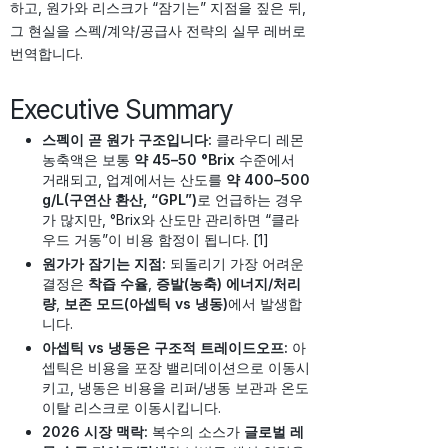
하고, 원가와 리스크가 “잠기는” 지점을 짚은 뒤,
그 현실을 스펙/계약/공급사 전략의 실무 레버로
번역합니다.
Executive Summary
스펙이 곧 원가 구조입니다:
클라우디 레몬
농축액은 보통
약 45–50 °Brix
수준에서
거래되고, 업계에서는 산도를
약 400–500
g/L(구연산 환산, “GPL”)
로 언급하는 경우
가 많지만, °Brix와 산도만 관리하면 “클라
우드 거동”이 비용 함정이 됩니다. [1]
원가가 잠기는 지점:
되돌리기 가장 어려운
결정은
착즙 수율
,
증발(농축) 에너지/처리
량
,
보존 모드(아셉틱 vs 냉동)
에서 발생합
니다.
아셉틱 vs 냉동은 구조적 트레이드오프:
아
셉틱은 비용을 포장 밸리데이션으로 이동시
키고, 냉동은 비용을 리퍼/냉동 보관과 온도
이탈 리스크로 이동시킵니다.
2026 시장 맥락:
복수의 소스가
글로벌 레