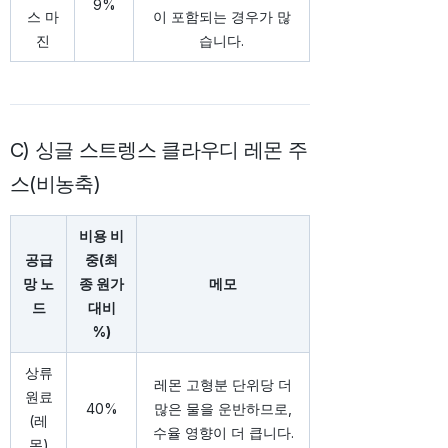
9%
스 마
이 포함되는 경우가 많
진
습니다.
C) 싱글 스트렝스 클라우디 레몬 주
스(비농축)
비용 비
공급
중(최
망 노
종 원가
메모
드
대비
%)
상류
레몬 고형분 단위당 더
원료
40%
많은 물을 운반하므로,
(레
수율 영향이 더 큽니다.
몬)