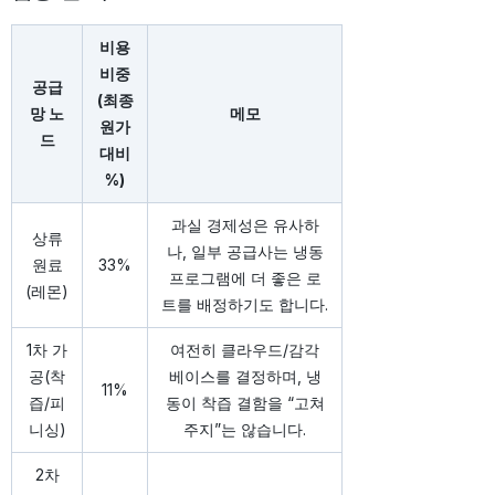
비용
비중
공급
(최종
망 노
메모
원가
드
대비
%)
과실 경제성은 유사하
상류
나, 일부 공급사는 냉동
원료
33%
프로그램에 더 좋은 로
(레몬)
트를 배정하기도 합니다.
1차 가
여전히 클라우드/감각
공(착
베이스를 결정하며, 냉
11%
즙/피
동이 착즙 결함을 “고쳐
니싱)
주지”는 않습니다.
2차