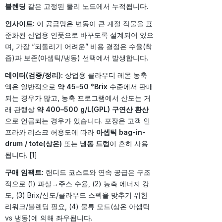
블렌딩
같은 고정된 물리 노드에서 누적됩니다.
인사이트:
이 공급망은 변동이 큰 계절 작물을 표
준화된 산업용 인풋으로 바꾸도록 설계되어 있으
며, 가장 “되돌리기 어려운” 비용 결정은 수율(착
즙)과 보존(아셉틱/냉동) 선택에서 발생합니다.
데이터(검증/정리):
상업용 클라우디 레몬 농축
액은 일반적으로
약 45–50 °Brix
수준에서 판매
되는 경우가 많고, 농축 프로그램에서 산도는 거
래 관행상
약 400–500 g/L(GPL) 구연산 환산
으로 언급되는 경우가 있습니다. 포장은 고객 인
프라와 리스크 허용도에 따라
아셉틱 bag-in-
drum / tote(상온)
또는
냉동 드럼
이 흔히 사용
됩니다. [1]
구매 임팩트:
랜디드 코스트와 연속 공급은 구조
적으로 (1) 과실→주스 수율, (2) 농축 에너지 강
도, (3) Brix/산도/클라우드 스펙을 맞추기 위한
리워크/블렌딩 필요, (4) 물류 모드(상온 아셉틱
vs 냉동)에 의해 좌우됩니다.