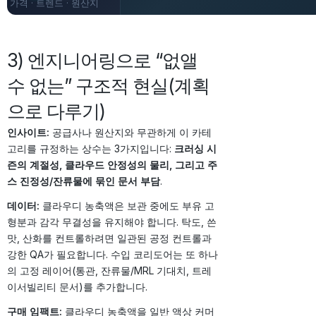
가격 · 트렌드 · 원산지
· 전망
3) 엔지니어링으로 “없앨
수 없는” 구조적 현실(계획
으로 다루기)
인사이트:
공급사나 원산지와 무관하게 이 카테
고리를 규정하는 상수는 3가지입니다:
크러싱 시
즌의 계절성, 클라우드 안정성의 물리, 그리고 주
스 진정성/잔류물에 묶인 문서 부담
.
데이터:
클라우디 농축액은 보관 중에도 부유 고
형분과 감각 무결성을 유지해야 합니다. 탁도, 쓴
맛, 산화를 컨트롤하려면 일관된 공정 컨트롤과
강한 QA가 필요합니다. 수입 코리도어는 또 하나
의 고정 레이어(통관, 잔류물/MRL 기대치, 트레
이서빌리티 문서)를 추가합니다.
구매 임팩트:
클라우디 농축액을 일반 액상 커머