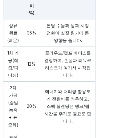
비
%)
상류
톤당 수율과 생과 시장
원료
35%
전환이 실질 원가에 큰
(레몬)
영향을 줍니다.
1차 가
클라우드/펄프 베이스를
공(착
결정하며, 손실과 리워크
12%
즙/피
리스크가 여기서 시작됩
니싱)
니다.
2차
에너지와 처리량 활용도
가공
가 전환비를 좌우하고,
(증발
20%
스펙 블렌딩은 탱크/랩
농축
시간을 추가로 필요로 합
+ 표
니다.
준화)
포장