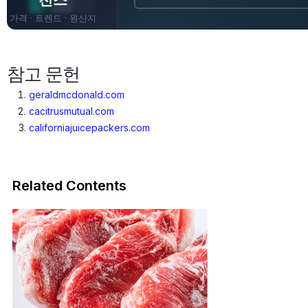
가격 · 트렌드 · 원산지
· 전망
참고 문헌
geraldmcdonald.com
cacitrusmutual.com
californiajuicepackers.com
Related Contents