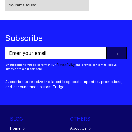
No items found.
Subscribe
→
Privacy Policy
By subscribing you agree to with our
and provide consent to receive
updates from our company.
Subscribe to receive the latest blog posts, updates, promotions,
and announcements from Tridge.
BLOG
OTHERS
Home
About Us