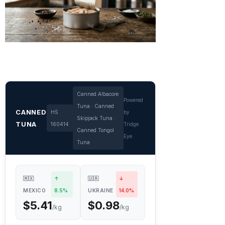
Canned Albacore
Powered
Tuna · Canned
CANNED
HS
by
Skipjack Tuna ·
TUNA
160414
Tridge
Canned Tongol
Eye
Tuna
🇲🇽
↑
🇺🇦
↓
MEXICO
8.5%
UKRAINE
14.0%
$5.41
$0.98
/kg
/kg