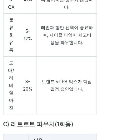
QA
다.
물
류
레인과 항만 선택이 중요하
5–
&
며, 사이클 타임이 재고비
12%
유
용을 좌우합니다.
통
도
매/
리
8–
브랜드 vs PB 믹스가 핵심
테
20%
결정 요인입니다.
일
마
진
C) 레토르트 파우치(1회용)