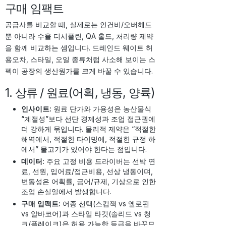
구매 임팩트
공급사를 비교할 때, 실제로는 인건비/오버헤드
뿐 아니라 수율 디시플린, QA 홀드, 처리량 제약
을 함께 비교하는 셈입니다. 드레인드 웨이트 허
용오차, 스타일, 오일 종류처럼 사소해 보이는 스
펙이 공장의 생산원가를 크게 바꿀 수 있습니다.
1. 상류 / 원료(어획, 냉동, 양륙)
인사이트:
원료 단가와 가용성은 농산물식
“계절성”보다 선단 경제성과 조업 접근권에
더 강하게 묶입니다. 물리적 제약은 “적절한
해역에서, 적절한 타이밍에, 적절한 규정 하
에서” 물고기가 있어야 한다는 점입니다.
데이터:
주요 고정 비용 드라이버는 선박 연
료, 선원, 입어료/접근비용, 선상 냉동이며,
변동성은 어획률, 금어/규제, 기상으로 인한
조업 손실일에서 발생합니다.
구매 임팩트:
어종 선택(스킵잭 vs 옐로핀
vs 알바코어)과 스타일 타깃(솔리드 vs 청
크/플레이크)은 허용 가능한 등급을 바꾸므