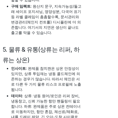
구매 임팩트:
원산지 문구, 지속가능성/돌고
래 세이프 포지셔닝, 영양성분, 다국어 표기
등 라벨 클레임이 촘촘할수록, 문서관리와
변경관리(체인지 컨트롤) 디시플린에 더 의
존합니다. 여기서의 지연은 생산이 끝나도
출고를 막을 수 있습니다.
5. 물류 & 유통(상류는 리퍼, 하
류는 상온)
인사이트:
완제품 참치캔은 상온 안정성이
있지만, 상류 투입재는 냉동 콜드체인에 의
존하는 경우가 많습니다. 따라서 체인은 서
로 다른 두 가지 물류 리스크 프로필에 노출
됩니다.
데이터:
상류: 냉동 원어/로인은 리퍼 장비,
냉동창고, 신뢰 가능한 항만 핸들링이 필요
합니다. 하류: 완제품은 주로 상온 컨테이너
로 이동하지만, 항만 혼잡, 체선료/체화료,
내륙 드레이 제약, 긴 오더-도착 사이클로