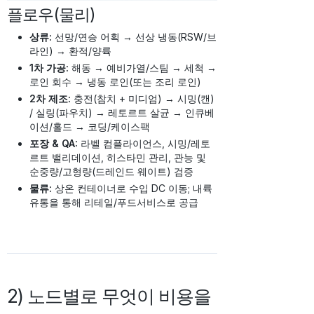
플로우(물리)
상류:
선망/연승 어획 → 선상 냉동(RSW/브
라인) → 환적/양륙
1차 가공:
해동 → 예비가열/스팀 → 세척 →
로인 회수 → 냉동 로인(또는 조리 로인)
2차 제조:
충전(참치 + 미디엄) → 시밍(캔)
/ 실링(파우치) → 레토르트 살균 → 인큐베
이션/홀드 → 코딩/케이스팩
포장 & QA:
라벨 컴플라이언스, 시밍/레토
르트 밸리데이션, 히스타민 관리, 관능 및
순중량/고형량(드레인드 웨이트) 검증
물류:
상온 컨테이너로 수입 DC 이동; 내륙
유통을 통해 리테일/푸드서비스로 공급
2) 노드별로 무엇이 비용을