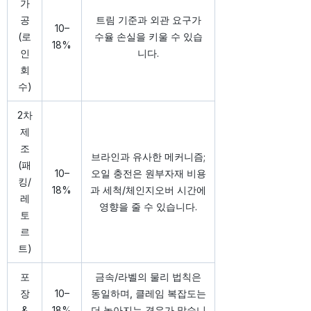
가
공
트림 기준과 외관 요구가
10–
(로
수율 손실을 키울 수 있습
18%
인
니다.
회
수)
2차
제
조
브라인과 유사한 메커니즘;
(패
10–
오일 충전은 원부자재 비용
킹/
18%
과 세척/체인지오버 시간에
레
영향을 줄 수 있습니다.
토
르
트)
포
금속/라벨의 물리 법칙은
장
10–
동일하며, 클레임 복잡도는
&
18%
더 높아지는 경우가 많습니