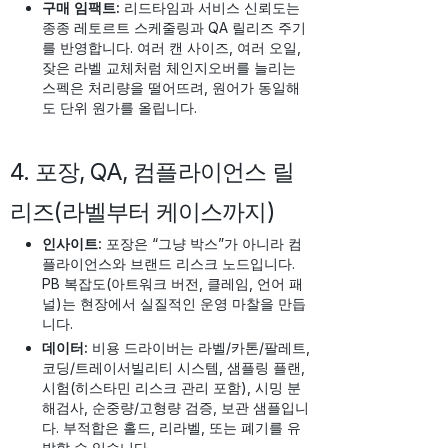
구매 임팩트:
리드타임과 서비스 신뢰도는
종종 레토르트 스케줄링과 QA 릴리즈 주기
를 반영합니다. 여러 캔 사이즈, 여러 오일,
잦은 라벨 교체처럼 체인지오버를 늘리는
스펙은 처리량을 떨어뜨려, 원어가 동일해
도 단위 원가를 올립니다.
4. 포장, QA, 컴플라이언스 릴
리즈(라벨부터 케이스까지)
인사이트:
포장은 “그냥 박스”가 아니라 컴
플라이언스와 브랜드 리스크 노드입니다.
PB 복잡도(아트워크 버전, 클레임, 언어 패
널)는 현장에서 실질적인 운영 마찰을 만듭
니다.
데이터:
비용 드라이버는 라벨/카톤/팔레트,
코딩/트레이서빌리티 시스템, 샘플링 플랜,
시험(히스타민 리스크 관리 포함), 시밍 분
해검사, 순중량/고형량 검증, 보관 샘플입니
다. 부적합은 홀드, 리라벨, 또는 폐기를 유
발할 수 있습니다.