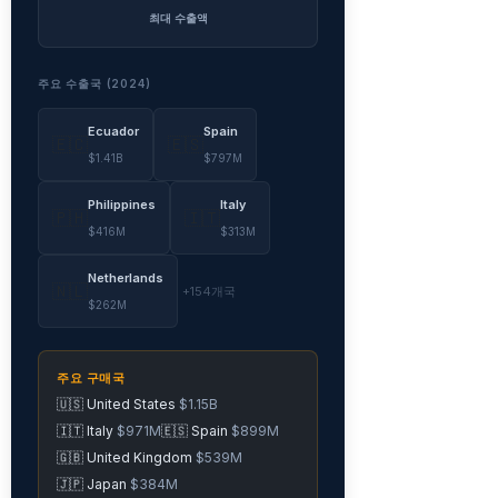
최대 수출액
주요 수출국 (2024)
Ecuador
Spain
🇪🇨
🇪🇸
$1.41B
$797M
Philippines
Italy
🇵🇭
🇮🇹
$416M
$313M
Netherlands
🇳🇱
+154개국
$262M
주요 구매국
🇺🇸 United States
$1.15B
🇮🇹 Italy
$971M
🇪🇸 Spain
$899M
🇬🇧 United Kingdom
$539M
🇯🇵 Japan
$384M