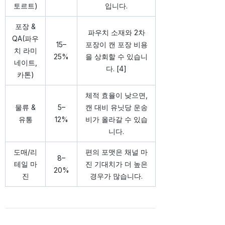
토르트)
입니다.
포장 &
파우치 소재와 2차
QA(파우
15–
포장이 캔 포장 비용
치 라미
25%
을 상회할 수 있습니
네이트,
다. [4]
카톤)
체적 효율이 낮으면,
물류 &
5–
캔 대비 유닛당 운송
유통
12%
비가 올라갈 수 있습
니다.
도매/리
편의 포맷은 채널 마
8–
테일 마
진 기대치가 더 높은
20%
진
경우가 많습니다.