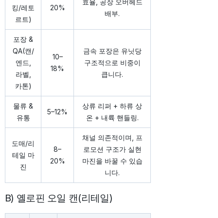
효율, 공장 오버헤드
킹/레토
20%
배부.
르트)
포장 &
QA(캔/
금속 포장은 유닛당
10–
엔드,
구조적으로 비중이
18%
라벨,
큽니다.
카톤)
물류 &
상류 리퍼 + 하류 상
5–12%
유통
온 + 내륙 핸들링.
채널 의존적이며, 프
도매/리
8–
로모션 구조가 실현
테일 마
20%
마진을 바꿀 수 있습
진
니다.
B) 옐로핀 오일 캔(리테일)