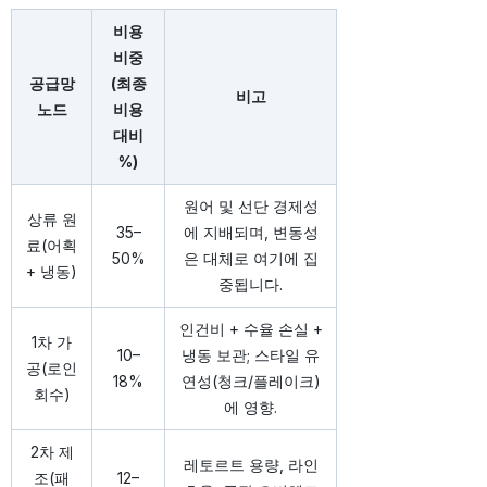
비용
비중
공급망
(최종
비고
노드
비용
대비
%)
원어 및 선단 경제성
상류 원
35–
에 지배되며, 변동성
료(어획
50%
은 대체로 여기에 집
+ 냉동)
중됩니다.
인건비 + 수율 손실 +
1차 가
10–
냉동 보관; 스타일 유
공(로인
18%
연성(청크/플레이크)
회수)
에 영향.
2차 제
레토르트 용량, 라인
조(패
12–