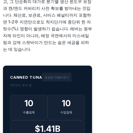
고, 그 단순화의 대가로 분기별 생산 윈도우 보장
과 캔/엔드 커버리지 사전 확보를 받아내는 것입
니다. 체선료, 보관료, 서비스 페널티까지 포함하
면 1–2주 지연만으로도 착지단가에 중단위 한 자
릿수(%) 영향이 발생하기 쉽습니다. 레버는 원부
자재 라인이 아니라, 배정 국면에서의 미스세일
링과 강제 스팟바이가 만드는 숨은 세금을 피하
는 데 있습니다.
CANNED TUNA
공급망 인텔리전스
159개국 추적 중
10
10
수출업체
수입업체
$1.41B