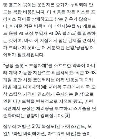
및 홀드에 묶이는 운전자본 증가가 누적되며 만
드는 복합 비용입니다. 이 비용은 작은 리스트 프
라이스 차이를 상쇄하고도 남는 경우가 많습니
다. 어려운 점은 병목이 어디인지(수율 vs 레토르
트 용량 vs 포장 투입재 vs QA 릴리즈)를 입증하
는 것이며, 바로 이 지점에서 팀은 완제품 견적서
가 드러내지 못하는 더 세분화된 운영/공급망 데
이터가 필요해집니다.
“공장 슬롯 + 포장자재”를 소프트한 약속이 아니
라 계약 가능한 자산으로 취급하세요. 최근 12–18
개월 동안 시장 코멘터리는 어획 변동성과 패커
레벨 재고 다이내믹(예: 저어획 구간에서 태국 도
착 스킵잭 가격이 견조하게 유지되는 현상)으로
인한 타이트함을 반복적으로 지적해 왔고, 이런
국면에서 공장은 처리량을 보호하고 스케줄을 단
순화하려는 경향이 강해집니다. [3]
실무적 해법은 SKU 복잡도(캔 사이즈/엔드, 오
일/브라인 바리에이션, 아트워크 버전)를 줄이