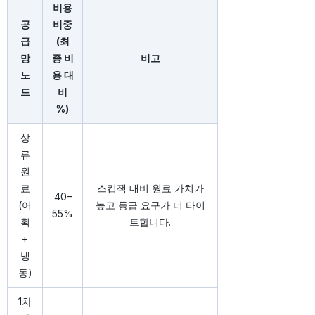
비용
공
비중
급
(최
망
종 비
비고
노
용 대
드
비
%)
상
류
원
료
스킵잭 대비 원료 가치가
40–
(어
높고 등급 요구가 더 타이
55%
획
트합니다.
+
냉
동)
1차