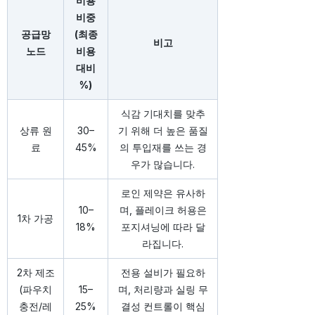
비용
비중
공급망
(최종
비고
노드
비용
대비
%)
식감 기대치를 맞추
상류 원
30–
기 위해 더 높은 품질
료
45%
의 투입재를 쓰는 경
우가 많습니다.
로인 제약은 유사하
10–
며, 플레이크 허용은
1차 가공
18%
포지셔닝에 따라 달
라집니다.
2차 제조
전용 설비가 필요하
(파우치
15–
며, 처리량과 실링 무
충전/레
25%
결성 컨트롤이 핵심