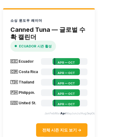
소싱 윈도우 레이더
Canned Tuna — 글로벌 수
확 캘린더
ECUADOR 시즌 활성
🇪🇨 Ecuador
APR — OCT
🇨🇷 Costa Rica
APR — OCT
🇹🇭 Thailand
APR — OCT
🇵🇭 Philippin.
APR — OCT
🇺🇸 United St.
APR — OCT
Jan
Feb
Mar
Apr
May
Jun
Jul
Aug
Sep
Oct
Nov
Dec
전체 시즌 지도 보기 →