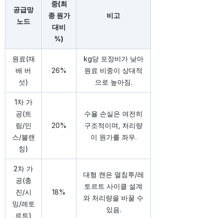
중(최
공급망
종 원가
비고
노드
대비
%)
원료(재
kg당 포장비가 낮아
배 버
26%
원료 비중이 상대적
섯)
으로 높아짐.
1차 가
공(트
수율 손실은 여전히
림/민
20%
구조적이며, 처리량
스/블랜
이 원가를 좌우.
칭)
2차 가
대형 캔은 열침투/레
공(충
토르트 사이클 설계
진/시
18%
와 처리량을 바꿀 수
밍/레토
있음.
르트)