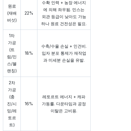
수확 인력 + 농장 에너지
원료
에 의해 좌우됨. 민스는
(재배
22%
외관 등급이 낮아도 가능
버섯)
하나 원료 건전성은 필요.
1차
가공
수축/수율 손실 + 인건비.
(트
18%
입자 분포 통제가 재작업
림/민
과 미세분 손실을 유발.
스/블
랜칭)
2차
가공
(충
레토르트 에너지 + 캐파
진/시
16%
가동률. 다운타임과 공정
밍/레
이탈은 고비용.
토르
트)