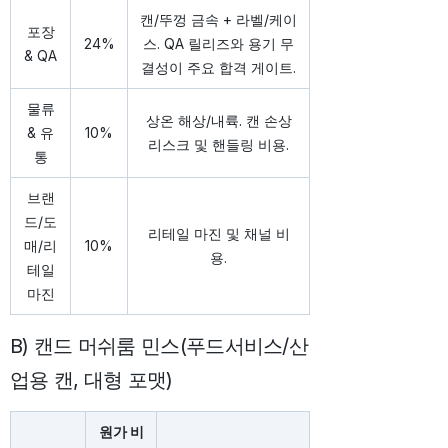
캔/뚜껑 금속 + 라벨/케이
포장
24%
스. QA 릴리즈와 용기 무
& QA
결성이 주요 합격 게이트.
물류
상온 해상/내륙. 캔 손상
& 유
10%
리스크 및 핸들링 비용.
통
브랜
드/도
리테일 마진 및 채널 비
매/리
10%
용.
테일
마진
B) 캔드 머쉬룸 민스(푸드서비스/산
업용 캔, 대형 포맷)
원가 비