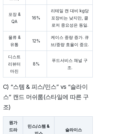
리테일 캔 대비 kg당
포장 &
16%
포장비는 낮지만, 클
QA
로저 중요성은 동일.
물류 &
케이스 중량 증가. 큐
12%
유통
브/중량 효율이 중요.
디스트
푸드서비스 채널 구
리뷰터
8%
조.
마진
C) “스템 & 피스/민스” vs “슬라이
스” 캔드 머쉬룸(스타일에 따른 구
조)
원가
민스/스템 &
드라
슬라이스
피스