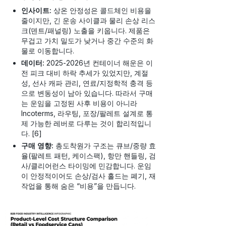
인사이트:
상온 안정성은 콜드체인 비용을
줄이지만, 긴 운송 사이클과 물리 손상 리스
크(덴트/패널링) 노출을 키웁니다. 제품은
무겁고 가치 밀도가 낮거나 중간 수준의 화
물로 이동합니다.
데이터:
2025-2026년 컨테이너 해운은 이
전 피크 대비 하락 추세가 있었지만, 계절
성, 선사 캐파 관리, 연료/지정학적 충격 등
으로 변동성이 남아 있습니다. 따라서 구매
는 운임을 고정된 사후 비용이 아니라
Incoterms, 라우팅, 포장/팔레트 설계로 통
제 가능한 레버로 다루는 것이 합리적입니
다. [6]
구매 영향:
총도착원가 구조는 큐브/중량 효
율(팔레트 패턴, 케이스팩), 항만 핸들링, 검
사/클리어런스 타이밍에 민감합니다. 운임
이 안정적이어도 손상/검사 홀드는 폐기, 재
작업을 통해 숨은 “비용”을 만듭니다.