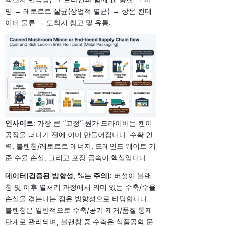
밍 → 레토르트 살균(상업적 멸균) → 상온 컨테
이너 물류 → 도착지 창고 및 유통.
인사이트:
가장 큰 “고정” 원가 드라이버는 캔이
공장을 떠나기 전에 이미 만들어집니다. 수확 인
력, 블랜칭/레토르트 에너지, 드레인드 웨이트 기
준 수율 손실, 그리고 포장 금속이 핵심입니다.
데이터(검증된 방향성, %는 주의):
버섯이 블랜
칭 및 이후 열처리 과정에서 의미 있는 수축/수율
손실을 겪는다는 점은 방향성으로 타당합니다.
블랜칭은 일반적으로 수축/공기 제거/품질 통제
단계로 관리되며, 블랜칭 중 수축은 식품공학 문