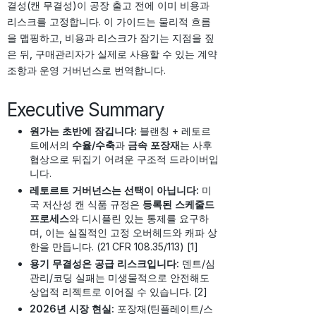
결성(캔 무결성)이 공장 출고 전에 이미 비용과
리스크를 고정합니다. 이 가이드는 물리적 흐름
을 맵핑하고, 비용과 리스크가 잠기는 지점을 짚
은 뒤, 구매관리자가 실제로 사용할 수 있는 계약
조항과 운영 거버넌스로 번역합니다.
Executive Summary
원가는 초반에 잠깁니다:
블랜칭 + 레토르
트에서의
수율/수축
과
금속 포장재
는 사후
협상으로 뒤집기 어려운 구조적 드라이버입
니다.
레토르트 거버넌스는 선택이 아닙니다:
미
국 저산성 캔 식품 규정은
등록된 스케줄드
프로세스
와 디시플린 있는 통제를 요구하
며, 이는 실질적인 고정 오버헤드와 캐파 상
한을 만듭니다. (21 CFR 108.35/113) [1]
용기 무결성은 공급 리스크입니다:
덴트/심
관리/코딩 실패는 미생물적으로 안전해도
상업적 리젝트로 이어질 수 있습니다. [2]
2026년 시장 현실:
포장재(틴플레이트/스