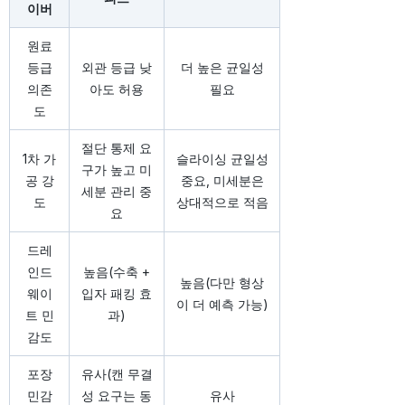
이버
원료
등급
외관 등급 낮
더 높은 균일성
의존
아도 허용
필요
도
절단 통제 요
1차 가
슬라이싱 균일성
구가 높고 미
공 강
중요, 미세분은
세분 관리 중
도
상대적으로 적음
요
드레
인드
높음(수축 +
높음(다만 형상
웨이
입자 패킹 효
이 더 예측 가능)
트 민
과)
감도
포장
유사(캔 무결
민감
성 요구는 동
유사