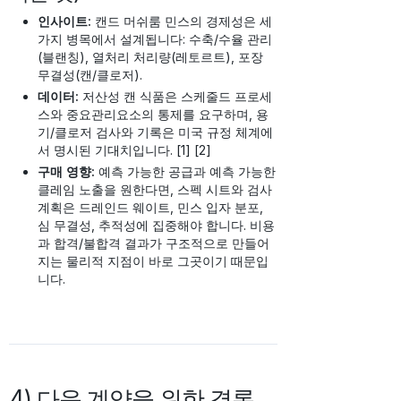
인사이트:
캔드 머쉬룸 민스의 경제성은 세
가지 병목에서 설계됩니다: 수축/수율 관리
(블랜칭), 열처리 처리량(레토르트), 포장
무결성(캔/클로저).
데이터:
저산성 캔 식품은 스케줄드 프로세
스와 중요관리요소의 통제를 요구하며, 용
기/클로저 검사와 기록은 미국 규정 체계에
서 명시된 기대치입니다. [1] [2]
구매 영향:
예측 가능한 공급과 예측 가능한
클레임 노출을 원한다면, 스펙 시트와 검사
계획은 드레인드 웨이트, 민스 입자 분포,
심 무결성, 추적성에 집중해야 합니다. 비용
과 합격/불합격 결과가 구조적으로 만들어
지는 물리적 지점이 바로 그곳이기 때문입
니다.
4) 다음 계약을 위한 결론