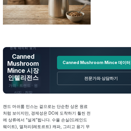
전체 데이터 보기
Canned
Mushroom
Canned Mushroom Mince 데이
Mince 시장
인텔리전스
전문가와 상담하기
가격 · 트렌드 · 원
산지 · 전망
캔드 머쉬룸 민스는 겉으로는 단순한 상온 원료
처럼 보이지만, 경제성은 DC에 도착하기 훨씬 전
에 상류에서 “설계”됩니다. 수율 손실(드레인드
웨이트), 열처리(레토르트) 캐파, 그리고 용기 무