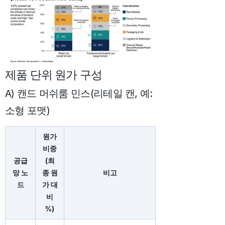
제품 단위 원가 구성
A) 캔드 머쉬룸 민스(리테일 캔, 예:
소형 포맷)
원가
비중
공급
(최
망 노
종 원
비고
드
가 대
비
%)