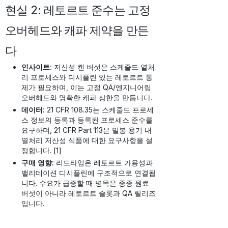
현실 2: 레토르트 준수는 고정
오버헤드와 캐파 제약을 만든
다
인사이트:
저산성 캔 버섯은 스케줄드 열처
리 프로세스와 디시플린 있는 레토르트 통
제가 필요하며, 이는 고정 QA/엔지니어링
오버헤드와 명확한 캐파 상한을 만듭니다.
데이터:
21 CFR 108.35는 스케줄드 프로세
스 정보의 등록과 등록된 프로세스 준수를
요구하며, 21 CFR Part 113은 밀봉 용기 내
열처리 저산성 식품에 대한 요구사항을 설
정합니다. [1]
구매 영향:
리드타임은 레토르트 가용성과
밸리데이션 디시플린에 구조적으로 연결됩
니다. 수요가 급증할 때 병목은 종종 원료
버섯이 아니라 레토르트 슬롯과 QA 릴리즈
입니다.