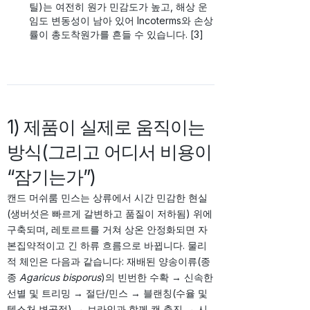
틸)는 여전히 원가 민감도가 높고, 해상 운
임도 변동성이 남아 있어 Incoterms와 손상
률이 총도착원가를 흔들 수 있습니다. [3]
1) 제품이 실제로 움직이는
방식(그리고 어디서 비용이
“잠기는가”)
캔드 머쉬룸 민스는 상류에서 시간 민감한 현실
(생버섯은 빠르게 갈변하고 품질이 저하됨) 위에
구축되며, 레토르트를 거쳐 상온 안정화되면 자
본집약적이고 긴 하류 흐름으로 바뀝니다. 물리
적 체인은 다음과 같습니다: 재배된 양송이류(종
종
Agaricus bisporus
)의 빈번한 수확 → 신속한
선별 및 트리밍 → 절단/민스 → 블랜칭(수율 및
텍스처 변곡점) → 브라인과 함께 캔 충진 → 시