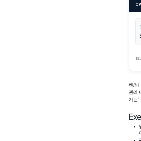
C
13
캔/병
관리 
기는”
Ex