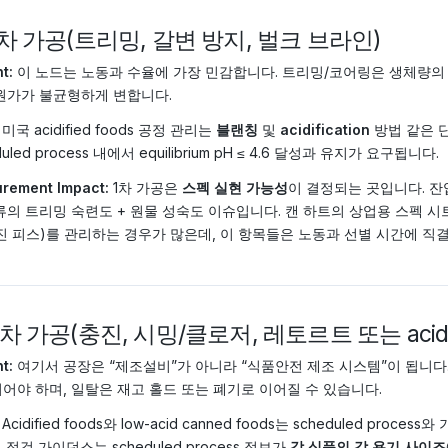
 1차 가공(트리밍, 갈변 방지, 벌크 브라인)
t:
이 노드는 노동과 수율에 가장 민감합니다. 트리밍/코어링은 생체량의 
원가가 불균형하게 변합니다.
미국 acidified foods 공정 관리는
블랜칭
및
acidification
방법 같은 
duled process 내에서 equilibrium pH ≤ 4.6 달성과 유지가 요구됩니다.
rement Impact:
1차 가공은
스펙 실현 가능성
이 결정되는 곳입니다. 잔엽
류의 트리밍 숙련도 + 원물 성숙도 이슈입니다. 캔 하트의 상업용 스펙 시
진 피스)를 관리하는 경우가 많은데, 이 항목들은 노동과 선별 시간에 직
 2차 가공(충진, 시밍/클로저, 레토르트 또는 acidi
t:
여기서 공장은 “제조설비”가 아니라 “식품안전 제조 시스템”이 됩니다. 
어야 하며, 일탈은 재고 홀드 또는 폐기로 이어질 수 있습니다.
Acidified foods와 low-acid canned foods는 scheduled p
 점검 가이던스는 scheduled process 정보가
각 식품의 각 용기 사이즈