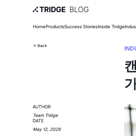
Home
Products
Success Stories
Inside Tridge
Indus
Back
IND
캔
가
AUTHOR
Team Tridge
DATE
May 12, 2026