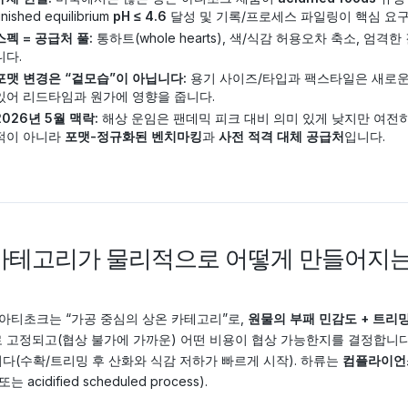
inished equilibrium
pH ≤ 4.6
달성 및 기록/프로세스 파일링이 핵심 요
스펙 = 공급처 풀:
통하트(whole hearts), 색/식감 허용오차 축소, 
니다.
포맷 변경은 “겉모습”이 아닙니다:
용기 사이즈/타입과 팩스타일은 새로운 sc
있어 리드타임과 원가에 영향을 줍니다.
2026년 5월 맥락:
해상 운임은 팬데믹 피크 대비 의미 있게 낮지만 여전히
적이 아니라
포맷-정규화된 벤치마킹
과
사전 적격 대체 공급처
입니다.
) 카테고리가 물리적으로 어떻게 만들어지는
 아티초크는 “가공 중심의 상온 카테고리”로,
원물의 부패 민감도 + 트리밍
 고정되고(협상 불가에 가까운) 어떤 비용이 협상 가능한지를 결정합니다
다(수확/트리밍 후 산화와 식감 저하가 빠르게 시작). 하류는
컴플라이언
는 acidified scheduled process).