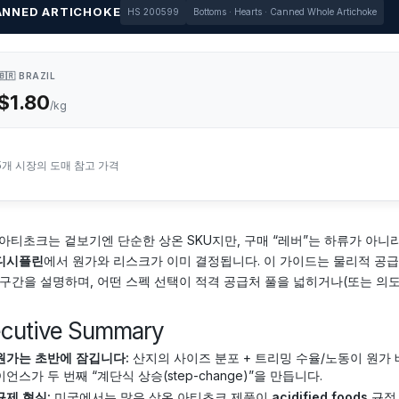
ANNED ARTICHOKE
HS 200599
Bottoms · Hearts · Canned Whole Artichoke
🇧🇷 BRAZIL
$1.80
/kg
5개 시장의 도매 참고 가격
 아티초크는 겉보기엔 단순한 상온 SKU지만, 구매 “레버”는 하류가 아니
디시플린
에서 원가와 리스크가 이미 결정됩니다. 이 가이드는 물리적 공급
 구간을 설명하며, 어떤 스펙 선택이 적격 공급처 풀을 넓히거나(또는 의
ecutive Summary
원가는 초반에 잠깁니다:
산지의 사이즈 분포 + 트리밍 수율/노동이 원가
이언스가 두 번째 “계단식 상승(step-change)”을 만듭니다.
규제 현실:
미국에서는 많은 상온 아티초크 제품이
acidified foods
규정 