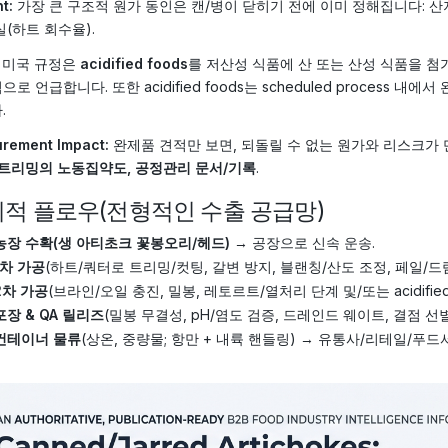
t:
가장 큰 구조적 원가 동인은 캔/병이 닫히기 전에 이미 정해집니다: 산지
실(하트 회수율).
미국 규정은
acidified foods
를 저산성 식품에 산 또는 산성 식품을 첨
로 언급합니다. 또한 acidified foods는 scheduled process 내에서 완
.
rement Impact:
완제품 견적만 보면, 되돌릴 수 없는 원가와 리스크가
 트리밍의 노동집약도, 공정관리 문서/기록
.
적 플로우(전형적인 수출 공급망)
농장 수확(생 아티초크 꽃봉오리/헤드)
→ 공장으로 신속 운송.
1차 가공
(하트/쿼터로 트리밍/컷팅, 갈변 방지, 블랜칭/산도 조정, 페일/드
2차 가공
(브라인/오일 충진, 밀봉, 레토르트/열처리 단계 및/또는 acidified
포장 & QA 릴리즈
(밀봉 무결성, pH/염도 검증, 드레인드 웨이트, 결점 선
컨테이너 물류
(상온, 중량물; 항만 + 내륙 핸들링) → 유통사/리테일/푸드