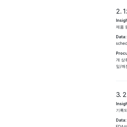
2.
Insigh
제품 
Data:
sche
Procu
개 상
잎/깨
3.
Insigh
기록되
Data:
FDA의