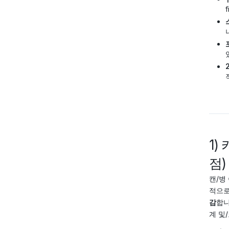
f
1
점)
캔/병
적으로
감
합니
계 및/또