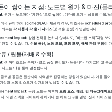
 돈이 쌓이는 지점: 노드별 원가 & 마진
t:
원가는 노드마다 “계단식”으로 쌓이며, 계단의 크기는 상류의 수율/
미국 규제 하의 acidified/LACF 제품의 경우, 제조사는
scheduled pro
링 의무는
각 제품과 각 용기 사이즈
(및 적용 공정)와 연결됩니다.
rement Impact:
상업 전략을 논하지 않더라도, “비슷한 스펙”처럼 보이
진단할 수 있습니다:
수율 곡선, 노동 모델, 포장 포맷, 규제 관리 부담
이 
 상류 / 원물(재배 & 수확)
t:
생 아티초크는 부피가 크고 품질 민감도가 높습니다. 가치(그리고 손
 나오는지)을 통해 결정됩니다.
글로벌 공급은 원산지와 지역별로 집중되는 경향이 있습니다. 예를 들어
 기상과 노동 리스크가 상관되어 발생할 수 있습니다.
rement Impact:
농장 노드는 이후의
트림 로스, 깨짐, 컷 다운그레이드
다. 외관 스펙을 타이트하게 하거나 큰 하트 요구를 걸면, 산지 사이즈