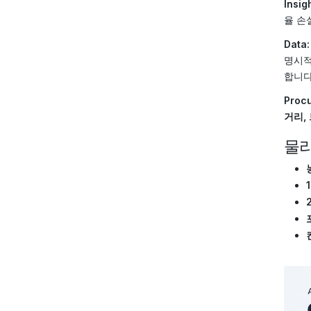
Insigh
율 손
Data:
명시적으
합니다
Procu
거리,
물리