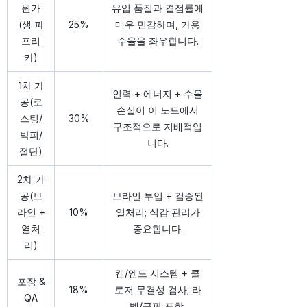
원가
유입 품질과 결점률에
(생 파
25%
매우 민감하며, 가용
프리
수율을 좌우합니다.
카)
1차 가
인력 + 에너지 + 수율
공(로
손실이 이 노드에서
스팅/
30%
구조적으로 지배적입
박피/
니다.
절단)
2차 가
공(브
브라인 투입 + 검증된
라인 +
10%
열처리; 식감 관리가
열처
중요합니다.
리)
캔/엔드 시스템 + 클
포장 &
18%
로저 무결성 검사; 라
QA
벨/골판 포함.