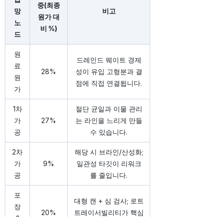
중(최종
망
비고
원가 대
노
비 %)
드
원
드레인드 웨이트 경제
료
28%
성이 유입 고형분과 결
원
점에 직접 연결됩니다.
가
1차
절단 균일과 이물 관리
가
27%
는 라인을 느리게 만들
공
수 있습니다.
2차
해당 시 브라인/산성화;
가
9%
일관성 타깃이 리워크
공
를 줄입니다.
포
대형 캔 + 심 검사; 로트
장
20%
트레이서빌리티가 핵심