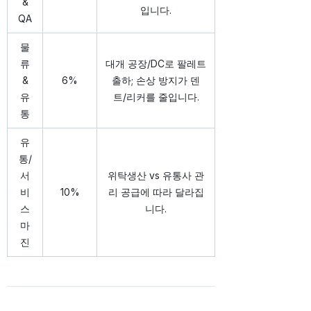
&
입니다.
QA
물
류
대개 공장/DC로 팔레트
&
6%
출하; 손상 방지가 덴
유
트/리커를 줄입니다.
통
유
통/
서
위탁생산 vs 유통사 관
비
10%
리 공급에 따라 달라집
스
니다.
마
진