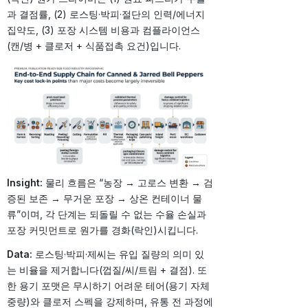
과 결점률, (2) 로스팅·박피·절단의 인력/에너지
집약도, (3) 포장 시스템 비용과 컴플라이언스
(캔/병 + 클로저 + 식품접촉 요건)입니다.
Insight:
물리 흐름은 “농장 → 고로스 변환 → 검
증된 보존 → 무거운 포장 → 상온 컨테이너 물
류”이며, 각 단계는 되돌릴 수 없는 수율 손실과
포장 커밋먼트로 원가를 경화(락인)시킵니다.
Data:
로스팅·박피·제씨는 유입 질량의 의미 있
는 비율을 제거합니다(껍질/씨/트림 + 결점). 또
한 용기 포맷은 무시하기 어려운 테어(용기 자체
중량)와 클로저 스펙을 강제하며, 유통 전 과정에