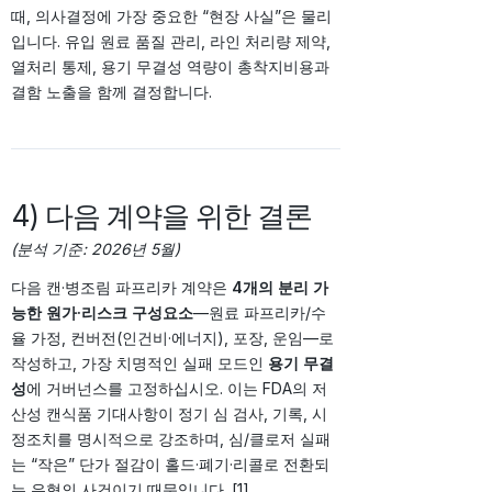
때, 의사결정에 가장 중요한 “현장 사실”은 물리
입니다. 유입 원료 품질 관리, 라인 처리량 제약,
열처리 통제, 용기 무결성 역량이 총착지비용과
결함 노출을 함께 결정합니다.
4) 다음 계약을 위한 결론
(분석 기준: 2026년 5월)
다음 캔·병조림 파프리카 계약은
4개의 분리 가
능한 원가·리스크 구성요소
—원료 파프리카/수
율 가정, 컨버전(인건비·에너지), 포장, 운임—로
작성하고, 가장 치명적인 실패 모드인
용기 무결
성
에 거버넌스를 고정하십시오. 이는 FDA의 저
산성 캔식품 기대사항이 정기 심 검사, 기록, 시
정조치를 명시적으로 강조하며, 심/클로저 실패
는 “작은” 단가 절감이 홀드·폐기·리콜로 전환되
는 유형의 사건이기 때문입니다. [1]