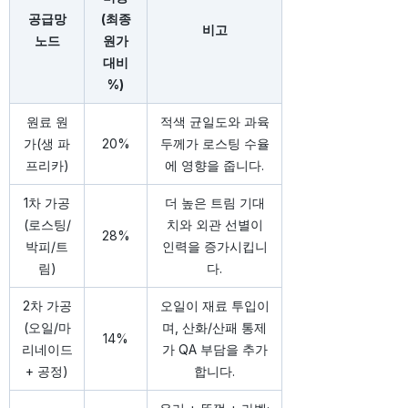
공급망
(최종
비고
노드
원가
대비
%)
원료 원
적색 균일도와 과육
가(생 파
20%
두께가 로스팅 수율
프리카)
에 영향을 줍니다.
1차 가공
더 높은 트림 기대
(로스팅/
치와 외관 선별이
28%
박피/트
인력을 증가시킵니
림)
다.
2차 가공
오일이 재료 투입이
(오일/마
며, 산화/산패 통제
14%
리네이드
가 QA 부담을 추가
+ 공정)
합니다.