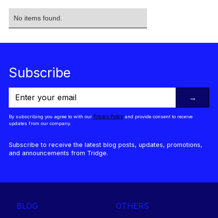
No items found.
Subscribe
→
Privacy Policy
By subscribing you agree to with our
and provide consent to receive
updates from our company.
Subscribe to receive the latest blog posts, updates, promotions,
and announcements from Tridge.
BLOG
OTHERS