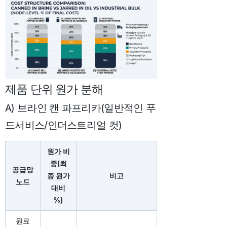
제품 단위 원가 분해
A) 브라인 캔 파프리카(일반적인 푸
드서비스/인더스트리얼 컷)
원가 비
중(최
공급망
종 원가
비고
노드
대비
%)
원료