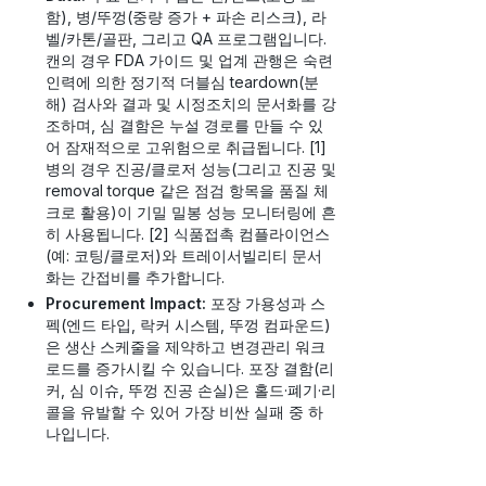
함), 병/뚜껑(중량 증가 + 파손 리스크), 라
벨/카톤/골판, 그리고 QA 프로그램입니다.
캔의 경우 FDA 가이드 및 업계 관행은 숙련
인력에 의한 정기적 더블심 teardown(분
해) 검사와 결과 및 시정조치의 문서화를 강
조하며, 심 결함은 누설 경로를 만들 수 있
어 잠재적으로 고위험으로 취급됩니다. [1]
병의 경우 진공/클로저 성능(그리고 진공 및
removal torque 같은 점검 항목을 품질 체
크로 활용)이 기밀 밀봉 성능 모니터링에 흔
히 사용됩니다. [2] 식품접촉 컴플라이언스
(예: 코팅/클로저)와 트레이서빌리티 문서
화는 간접비를 추가합니다.
Procurement Impact:
포장 가용성과 스
펙(엔드 타입, 락커 시스템, 뚜껑 컴파운드)
은 생산 스케줄을 제약하고 변경관리 워크
로드를 증가시킬 수 있습니다. 포장 결함(리
커, 심 이슈, 뚜껑 진공 손실)은 홀드·폐기·리
콜을 유발할 수 있어 가장 비싼 실패 중 하
나입니다.