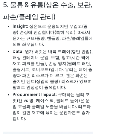
5. 물류 & 유통(상온 수출, 보관,
파손/클레임 관리)
Insight:
상온으로 운송되지만 무겁고(중
량) 손상에 민감합니다(특히 유리). 따라서
원가는 큐브/중량, 핸들링, 파손/클레임률에
의해 좌우됩니다.
Data:
원가 버킷은 내륙 드레이(항만 반입),
해상 컨테이너 운임, 보험, 창고(시즌 팩이
재고 피크를 만듦), 손상 방지(팔레트 패턴,
슬립시트, 코너보드)입니다. 유리는 테어 중
량과 파손 리스크가 더 크고, 캔은 파손은
줄지만 덴트(상업적 불량) 리스크가 있으며
팔레트 안정성이 중요합니다.
Procurement Impact:
구매하는 물리 포
맷(캔 vs 병, 케이스 팩, 팔레트 높이)은 운
임 효율과 클레임 노출을 바꿉니다. 리드타
임이 길면 재고에 묶이는 운전자본도 증가
합니다.