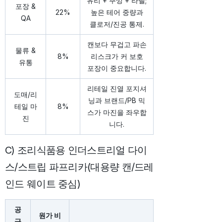
유리 + 뚜껑 + 라벨;
포장 &
22%
높은 테어 중량과
QA
클로저/진공 통제.
캔보다 무겁고 파손
물류 &
8%
리스크가 커 보호
유통
포장이 중요합니다.
리테일 진열 포지셔
도매/리
닝과 브랜드/PB 믹
테일 마
8%
스가 마진을 좌우합
진
니다.
C) 조리식품용 인더스트리얼 다이
스/스트립 파프리카(대용량 캔/드레
인드 웨이트 중심)
공
원가 비
급