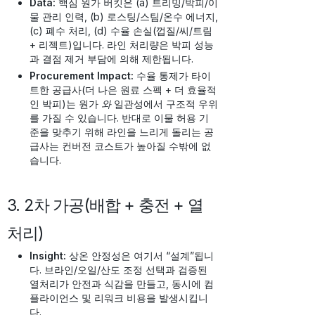
Data:
핵심 원가 버킷은 (a) 트리밍/박피/이
물 관리 인력, (b) 로스팅/스팀/온수 에너지,
(c) 폐수 처리, (d) 수율 손실(껍질/씨/트림
+ 리젝트)입니다. 라인 처리량은 박피 성능
과 결점 제거 부담에 의해 제한됩니다.
Procurement Impact:
수율 통제가 타이
트한 공급사(더 나은 원료 스펙 + 더 효율적
인 박피)는 원가
와
일관성에서 구조적 우위
를 가질 수 있습니다. 반대로 이물 허용 기
준을 맞추기 위해 라인을 느리게 돌리는 공
급사는 컨버전 코스트가 높아질 수밖에 없
습니다.
3. 2차 가공(배합 + 충전 + 열
처리)
Insight:
상온 안정성은 여기서 “설계”됩니
다. 브라인/오일/산도 조정 선택과 검증된
열처리가 안전과 식감을 만들고, 동시에 컴
플라이언스 및 리워크 비용을 발생시킵니
다.