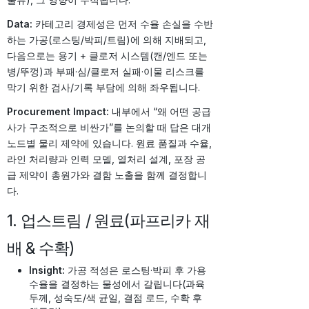
Data:
카테고리 경제성은 먼저 수율 손실을 수반
하는 가공(로스팅/박피/트림)에 의해 지배되고,
다음으로는 용기 + 클로저 시스템(캔/엔드 또는
병/뚜껑)과 부패·심/클로저 실패·이물 리스크를
막기 위한 검사/기록 부담에 의해 좌우됩니다.
Procurement Impact:
내부에서 “왜 어떤 공급
사가 구조적으로 비싼가”를 논의할 때 답은 대개
노드별 물리 제약에 있습니다. 원료 품질과 수율,
라인 처리량과 인력 모델, 열처리 설계, 포장 공
급 제약이 총원가와 결함 노출을 함께 결정합니
다.
1. 업스트림 / 원료(파프리카 재
배 & 수확)
Insight:
가공 적성은 로스팅·박피 후 가용
수율을 결정하는 물성에서 갈립니다(과육
두께, 성숙도/색 균일, 결점 로드, 수확 후