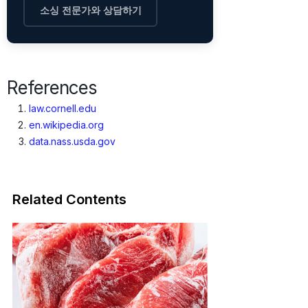
소싱 전문가와 상담하기
References
law.cornell.edu
en.wikipedia.org
data.nass.usda.gov
Related Contents