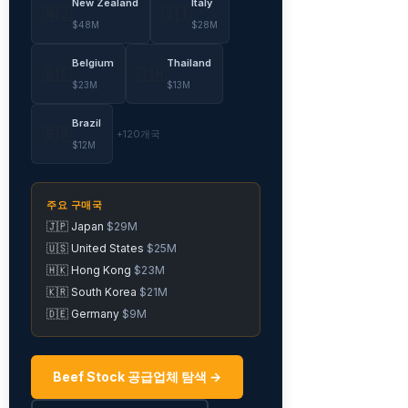
New Zealand
Italy
🇳🇿
🇮🇹
$48M
$28M
Belgium
Thailand
🇧🇪
🇹🇭
$23M
$13M
Brazil
🇧🇷
+120개국
$12M
주요 구매국
🇯🇵 Japan
$29M
🇺🇸 United States
$25M
🇭🇰 Hong Kong
$23M
🇰🇷 South Korea
$21M
🇩🇪 Germany
$9M
Beef Stock 공급업체 탐색 →