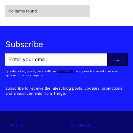
No items found.
Subscribe
→
Privacy Policy
By subscribing you agree to with our
and provide consent to receive
updates from our company.
Subscribe to receive the latest blog posts, updates, promotions,
and announcements from Tridge.
BLOG
OTHERS