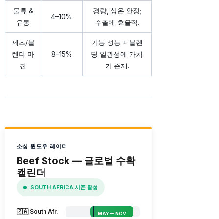
물류 &
경량, 상온 안정;
4–10%
유통
수출에 효율적.
제조/블
기능 성능 + 블렌
렌더 마
8–15%
딩 일관성에 가치
진
가 존재.
소싱 윈도우 레이더
Beef Stock — 글로벌 수확
캘린더
SOUTH AFRICA 시즌 활성
🇿🇦 South Afr.
MAY — NOV