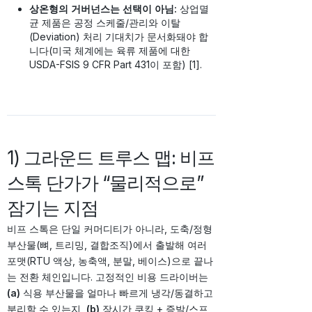
상온형의 거버넌스는 선택이 아님:
상업멸
균 제품은 공정 스케줄/관리와 이탈
(Deviation) 처리 기대치가 문서화돼야 합
니다(미국 체계에는 육류 제품에 대한
USDA-FSIS 9 CFR Part 431이 포함) [1].
1) 그라운드 트루스 맵: 비프
스톡 단가가 “물리적으로”
잠기는 지점
비프 스톡은 단일 커머디티가 아니라, 도축/정형
부산물(뼈, 트리밍, 결합조직)에서 출발해 여러
포맷(RTU 액상, 농축액, 분말, 베이스)으로 끝나
는 전환 체인입니다. 고정적인 비용 드라이버는
(a)
식용 부산물을 얼마나 빠르게 냉각/동결하고
분리할 수 있는지,
(b)
장시간 쿠킹 + 증발/스프