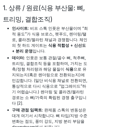
1. 상류 / 원료(식용 부산물: 뼈,
트리밍, 결합조직)
인사이트:
비프 스톡 인풋은 부산물이며 “최
적 용도”가 식용 브로스, 펫푸드, 렌더링/탤
로, 콜라겐/젤라틴 채널과 경쟁합니다. 체인
의 첫 하드 게이트는
식용 적합성 + 신선도
+ 분리 운영
입니다.
데이터:
인풋은 보통 관절/골수 뼈, 척추뼈,
트리밍, 결합조직 등을 포함하며, 가치는 도
축/정형 처리량과 해당 물질이
식용
으로 유
지되는지(혹은 렌더링으로 전환되는지)에
민감합니다. (일단 비식용 채널로 전환되면,
통상적으로 다시 식용으로 “업그레이드”하
기 어렵습니다.) 렌더링 및 콜라겐/젤라틴
경로는 소 뼈/가죽의 확립된 경쟁 출구입니
다 [2].
구매 관점 임팩트:
완제품 스톡의 변동성은
대개 여기서 시작합니다. 뼈 타입/지방 수준
변화는 점도, 풍미 강도, 지방 분리 부담을
downstream에서 키웁니다.