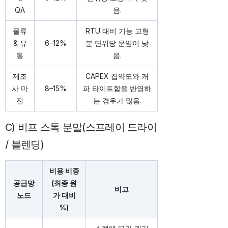
QA
음.
물류
RTU 대비 기능 고형
& 유
6–12%
분 단위당 운임이 낮
통
음.
제조
CAPEX 집약도와 캐
사 마
8–15%
파 타이트함을 반영하
진
는 경우가 많음.
C) 비프 스톡 분말(스프레이 드라이
/ 블렌딩)
비용 비중
공급망
(최종 원
비고
노드
가 대비
%)