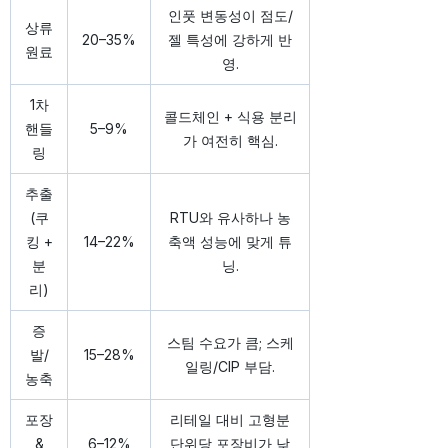
인풋 변동성이 점도/
상류
20–35%
젤 특성에 강하게 반
원료
영.
1차
콜드체인 + 식용 분리
핸들
5–9%
가 여전히 핵심.
링
추출
(쿠
RTU와 유사하나 농
킹 +
14–22%
축액 성능에 맞게 튜
분
닝.
리)
증
스팀 수요가 큼; 스케
발/
15–28%
일링/CIP 부담.
농축
포장
리테일 대비 고형분
&
6–12%
단위당 포장비가 낮