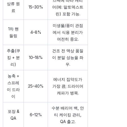
스펙에 따라 캐리
상류 원
15–30%
어(예: 말토덱스트
료
린) 포함 가능.
미생물/풍미 관점
1차 핸
4–8%
에서 식용 분리가
들링
여전히 중요.
추출(쿠
건조 전 액상 품질
킹 + 분
10–18%
이 분말 성능을 좌
리)
우.
농축 +
에너지 집약도가
스프레
25–40%
가장 큼; 드라이어
이 드라
캐파가 병목.
이
수분 배리어 백, 안
포장 &
6–12%
티 케이킹 관리,
QA
QA 출고.