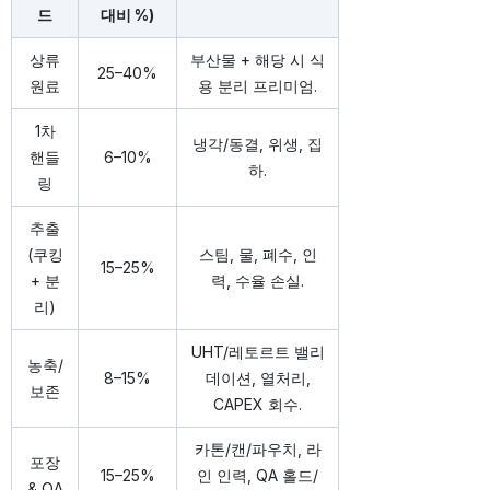
드
대비 %)
상류
부산물 + 해당 시 식
25–40%
원료
용 분리 프리미엄.
1차
냉각/동결, 위생, 집
핸들
6–10%
하.
링
추출
(쿠킹
스팀, 물, 폐수, 인
15–25%
+ 분
력, 수율 손실.
리)
UHT/레토르트 밸리
농축/
8–15%
데이션, 열처리,
보존
CAPEX 회수.
카톤/캔/파우치, 라
포장
15–25%
인 인력, QA 홀드/
& QA