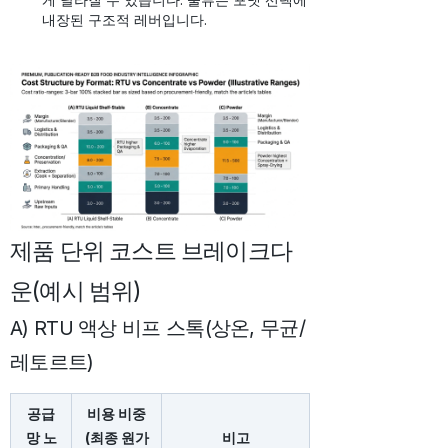
내장된 구조적 레버입니다.
제품 단위 코스트 브레이크다
운(예시 범위)
A) RTU 액상 비프 스톡(상온, 무균/
레토르트)
공급
비용 비중
망 노
(최종 원가
비고