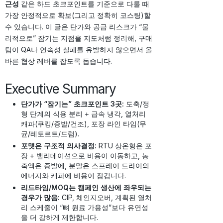
근성
같은 하드 초크포인트를 기준으로 다룰 때
가장 안정적으로 확보(그리고 정확히 코스팅)할
수 있습니다. 이 글은 단가와 공급 리스크가 “물
리적으로” 잠기는 지점을 지도처럼 정리해, 구매
팀이 QA나 연속성 실패를 유발하지 않으면서 올
바른 협상 레버를 잡도록 돕습니다.
Executive Summary
단가가 “잠기는” 초크포인트 3곳:
도축/정
형 단계의 식용 분리 + 급속 냉각, 열처리
캐파(쿠킹/증발/건조), 포장 라인 타임(무
균/레토르트/드럼).
포맷은 구조적 의사결정:
RTU 상온형은 포
장 + 밸리데이션으로 비용이 이동하고, 농
축액은 증발에, 분말은 스프레이 드라이의
에너지와 캐파에 비용이 잠깁니다.
리드타임/MOQ는 캠페인 생산에 좌우되는
경우가 많음:
CIP, 체인지오버, 계획된 열처
리 스케줄이 “뼈 원료 가용성”보다 유연성
을 더 강하게 제한합니다.