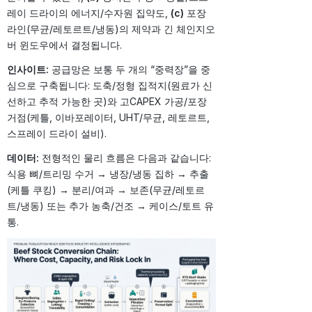
레이 드라이의 에너지/수자원 집약도,
(c)
포장
라인(무균/레토르트/냉동)의 제약과 긴 체인지오
버 윈도우에서 결정됩니다.
인사이트:
공급망은 보통 두 개의 “중력장”을 중
심으로 구축됩니다: 도축/정형 집적지(원료가 신
선하고 추적 가능한 곳)와 고CAPEX 가공/포장
거점(케틀, 이바포레이터, UHT/무균, 레토르트,
스프레이 드라이 설비).
데이터:
전형적인 물리 흐름은 다음과 같습니다:
식용 뼈/트리밍 수거 → 냉장/냉동 집하 → 추출
(케틀 쿠킹) → 분리/여과 → 보존(무균/레토르
트/냉동) 또는 추가 농축/건조 → 케이스/토트 유
통.