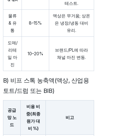
테스트.
물류
액상은 무거움; 상온
& 유
8–15%
은 냉장/냉동 대비
통
유리.
도매/
리테
브랜드/PL에 따라
10–20%
일 마
채널 마진 변동.
진
B) 비프 스톡 농축액(액상, 산업용
토트/드럼 또는 BIB)
비용 비
공급
중(최종
망 노
비고
원가 대
드
비 %)