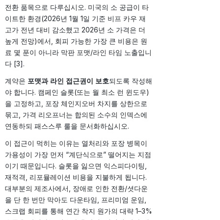
전환 품목으로 다루십시오. 미국의 소 공급이 타
이트한 환경(2026년 1월 1일 기준 비프 카우 재
고가 전년 대비 감소했고 2026년 소 가격은 더
높게 전망)에서, 회피 가능한 가장 큰 비용은 원
료 몇 푼이 아니라 막판 포맷/라인 타임 노출입니
다 [3].
계약은
포맷과 라인 접근권이 보호
되도록 작성해
야 합니다. 캠페인 슬롯(또는 월 최소 런 윈도우)
을 고정하고, 포장 체인지오버 차지를 상한으로
묶고, 가격 리오프너는 합의된 소수의 인덱스에
연동하되 패스스루 룰을 문서화하십시오.
이 접근이 먹히는 이유는 열처리와 포장 병목이
가용성이 가장 먼저 “계단식으로” 떨어지는 지점
이기 때문입니다. 슬롯을 잃으면 익스피다이팅,
재적격, 리포뮬레이션 비용을 지불하게 됩니다.
대부분의 제조사에서, 장애로 인한 전환/셧다운
을 단 한 번만 막아도 다운타임, 프리미엄 운임,
스크랩 회피를 통해 연간 착지 원가의 대략 1–3%