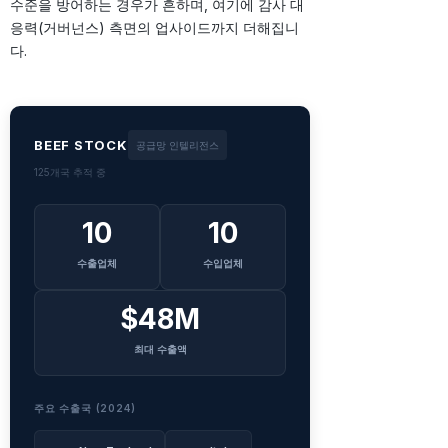
수준을 방어하는 경우가 흔하며, 여기에 감사 대
응력(거버넌스) 측면의 업사이드까지 더해집니
다.
BEEF STOCK
공급망 인텔리전스
125개국 추적 중
10
10
수출업체
수입업체
$48M
최대 수출액
주요 수출국 (2024)