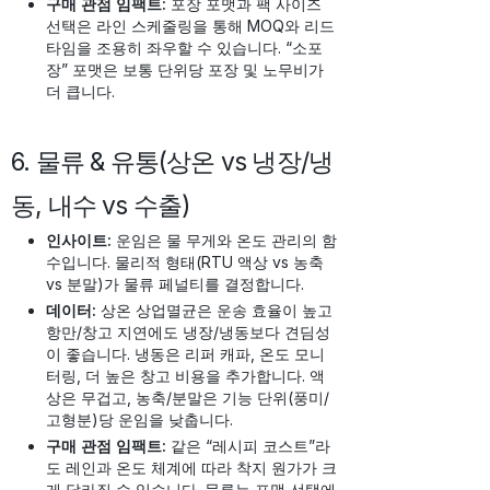
구매 관점 임팩트:
포장 포맷과 팩 사이즈
선택은 라인 스케줄링을 통해 MOQ와 리드
타임을 조용히 좌우할 수 있습니다. “소포
장” 포맷은 보통 단위당 포장 및 노무비가
더 큽니다.
6. 물류 & 유통(상온 vs 냉장/냉
동, 내수 vs 수출)
인사이트:
운임은 물 무게와 온도 관리의 함
수입니다. 물리적 형태(RTU 액상 vs 농축
vs 분말)가 물류 페널티를 결정합니다.
데이터:
상온 상업멸균은 운송 효율이 높고
항만/창고 지연에도 냉장/냉동보다 견딤성
이 좋습니다. 냉동은 리퍼 캐파, 온도 모니
터링, 더 높은 창고 비용을 추가합니다. 액
상은 무겁고, 농축/분말은 기능 단위(풍미/
고형분)당 운임을 낮춥니다.
구매 관점 임팩트:
같은 “레시피 코스트”라
도 레인과 온도 체계에 따라 착지 원가가 크
게 달라질 수 있습니다. 물류는 포맷 선택에