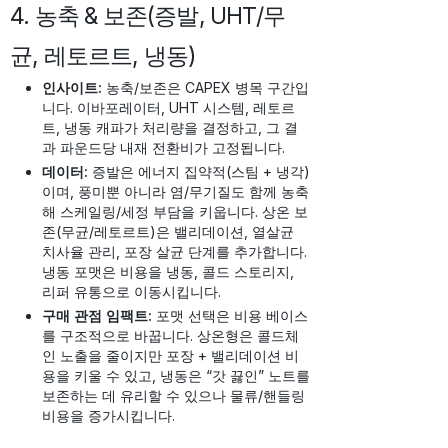
4. 농축 & 보존(증발, UHT/무
균, 레토르트, 냉동)
인사이트:
농축/보존은 CAPEX 병목 구간입
니다. 이바포레이터, UHT 시스템, 레토르
트, 냉동 캐파가 처리량을 결정하고, 그 결
과 파운드당 내재 전환비가 고정됩니다.
데이터:
증발은 에너지 집약적(스팀 + 냉각)
이며, 풍미뿐 아니라 염/무기질도 함께 농축
해 스케일링/세정 부담을 키웁니다. 상온 보
존(무균/레토르트)은 밸리데이션, 열살균
치사율 관리, 포장 살균 단계를 추가합니다.
냉동 포맷은 비용을 냉동, 콜드 스토리지,
리퍼 유통으로 이동시킵니다.
구매 관점 임팩트:
포맷 선택은 비용 베이스
를 구조적으로 바꿉니다. 상온형은 콜드체
인 노출을 줄이지만 포장 + 밸리데이션 비
용을 키울 수 있고, 냉동은 “갓 끓인” 노트를
보존하는 데 유리할 수 있으나 물류/핸들링
비용을 증가시킵니다.