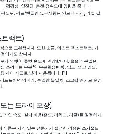
 다 펌핑성, 열전달, 충전 정확도에 영향을 줍니다.
도 윈도우, 펌프/핸들링 요구사항은 언로딩 시간, 가열 필
엑스트랙트)
성으로 교환합니다. 또한 소금, 이스트 엑스트랙트, 가
지점이기도 합니다.
분과 인렛/아웃렛 온도에 민감합니다. 흡습성 분말은
 스펙에는 수분%, 수분활성(aw), 입도, 벌크 밀도,
 제어 지표로 널리 사용됩니다. [3]
드리프트하면 덩어리, 투입량 불일치, 스크랩 증가로 운영
.
, 또는 드라이 포장)
라인 속도, 실패 비용(홀드, 리워크, 리콜)을 결정하기
성 식품은 자격 있는 전문가가 설정한 검증된 스케줄드
레토르트/무균 상온 시스템의 지배 개념은 “상업적 멸