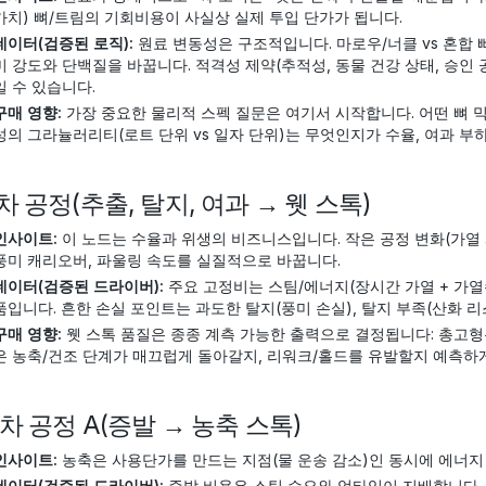
가치) 뼈/트림의 기회비용이 사실상 실제 투입 단가가 됩니다.
데이터(검증된 로직):
원료 변동성은 구조적입니다. 마로우/너클 vs 혼합 
미 강도와 단백질을 바꿉니다. 적격성 제약(추적성, 동물 건강 상태, 승인
일 수 있습니다.
구매 영향:
가장 중요한 물리적 스펙 질문은 여기서 시작합니다. 어떤 뼈 
성의 그라뉼러리티(로트 단위 vs 일자 단위)는 무엇인지가 수율, 여과 부
 1차 공정(추출, 탈지, 여과 → 웻 스톡)
인사이트:
이 노드는 수율과 위생의 비즈니스입니다. 작은 공정 변화(가열 시
풍미 캐리오버, 파울링 속도를 실질적으로 바꿉니다.
데이터(검증된 드라이버):
주요 고정비는 스팀/에너지(장시간 가열 + 가열수)
품입니다. 흔한 손실 포인트는 과도한 탈지(풍미 손실), 탈지 부족(산화 리
구매 영향:
웻 스톡 품질은 종종 계측 가능한 출력으로 결정됩니다: 총고형분
은 농축/건조 단계가 매끄럽게 돌아갈지, 리워크/홀드를 유발할지 예측하
 2차 공정 A(증발 → 농축 스톡)
인사이트:
농축은 사용단가를 만드는 지점(물 운송 감소)인 동시에 에너
데이터(검증된 드라이버):
증발 비용은 스팀 수요와 업타임이 지배합니다. 