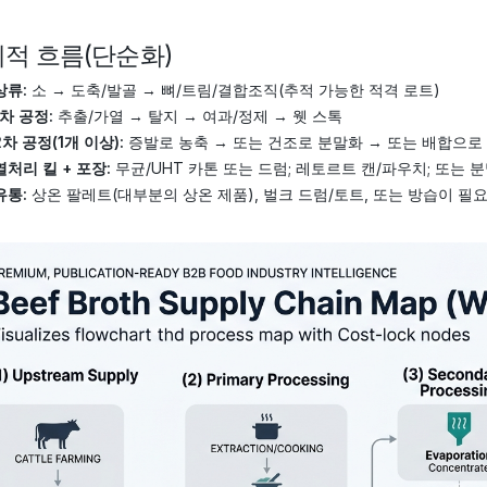
적 흐름(단순화)
상류:
소 → 도축/발골 → 뼈/트림/결합조직(추적 가능한 적격 로트)
1차 공정:
추출/가열 → 탈지 → 여과/정제 → 웻 스톡
2차 공정(1개 이상):
증발로 농축 → 또는 건조로 분말화 → 또는 배합으
열처리 킬 + 포장:
무균/UHT 카톤 또는 드럼; 레토르트 캔/파우치; 또는 
유통:
상온 팔레트(대부분의 상온 제품), 벌크 드럼/토트, 또는 방습이 필