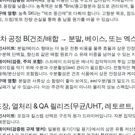
효 용량을 낮춥니다. 농축액은 보통 °Brix/총고형분과 점도로 관리되며, 둘
구매 영향:
농축 SKU는 “제조 중간재”로 다뤄야 합니다. 고형분 목표, 점
요, 드럼/토트 잔량 손실을 통해 총 납품 원가를 바꿀 수 있습니다.
 2차 공정 B(건조/배합 → 분말, 베이스, 또는 
인사이트:
분말/베이스 형태는 더 높은 전환 비용을 물류 효율과 상온 안정
수분해 단백질, 향신료 같은 배합 원료가 소 유래 비중을 넘어설 수 있는 
데이터(검증, 주의 포함):
스프레이 드라잉은 에너지 집약적이며 투입 고형
케이킹을 막기 위해 수분과 수분활성(aw) 관리가 필요합니다. 전형적인 핵심
용해/분산성이 포함됩니다. 수분활성은 건조 식품에서 상온 안정성과 케이킹
구매 영향:
분말은 서류상 소 함량이 좋아 보여도, aw/수분/벌크 밀도가 
실패가 날 수 있습니다. 이는 주관적 품질이 아니라 물리적 성능 스펙입니다
 포장, 열처리 & QA 릴리즈(무균/UHT, 레토르트
인사이트:
포장과 킬스텝 선택은 구조적 원가 드라이버입니다. 자본 집약도, 
때문입니다.
데이터(검증된 규제 앵커):
밀봉된 용기(기밀 용기)에서의 상온 유통 저산
프로세스가 필요하며, 핵심 관리 인자와 기록을 엄격히 통제해야 합니다. 