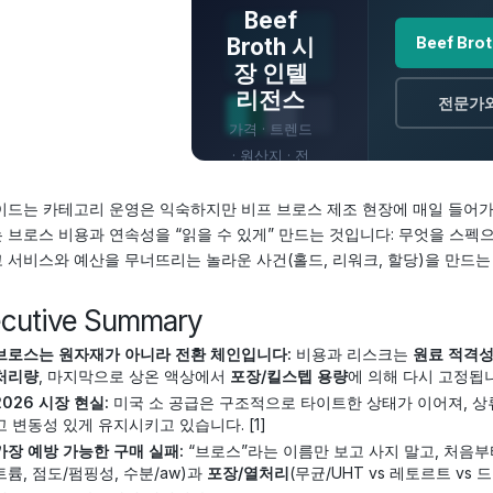
Beef
Broth 시
Beef Br
장 인텔
리전스
전문가
가격 · 트렌드
· 원산지 · 전
망
이드는 카테고리 운영은 익숙하지만 비프 브로스 제조 현장에 매일 들어가
 브로스 비용과 연속성을 “읽을 수 있게” 만드는 것입니다: 무엇을 스펙으
 서비스와 예산을 무너뜨리는 놀라운 사건(홀드, 리워크, 할당)을 만드는
ecutive Summary
브로스는 원자재가 아니라 전환 체인입니다:
비용과 리스크는
원료 적격성
처리량
, 마지막으로 상온 액상에서
포장/킬스텝 용량
에 의해 다시 고정됩
2026 시장 현실:
미국 소 공급은 구조적으로 타이트한 상태가 이어져, 상류
고 변동성 있게 유지시키고 있습니다. [1]
가장 예방 가능한 구매 실패:
“브로스”라는 이름만 보고 사지 말고, 처음
트륨, 점도/펌핑성, 수분/aw)과
포장/열처리
(무균/UHT vs 레토르트 vs