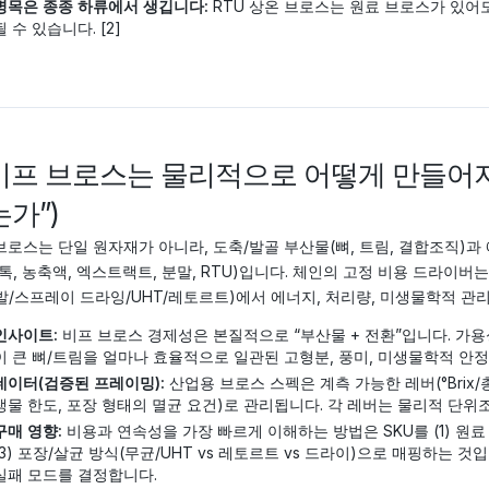
병목은 종종 하류에서 생깁니다:
RTU 상온 브로스는 원료 브로스가 있어
될 수 있습니다. [2]
 비프 브로스는 물리적으로 어떻게 만들어지
가”)
브로스는 단일 원자재가 아니라, 도축/발골 부산물(뼈, 트림, 결합조직)
스톡, 농축액, 엑스트랙트, 분말, RTU)입니다. 체인의 고정 비용 드라이버는
발/스프레이 드라잉/UHT/레토르트)에서 에너지, 처리량, 미생물학적 관
인사이트:
비프 브로스 경제성은 본질적으로 “부산물 + 전환”입니다. 가용
이 큰 뼈/트림을 얼마나 효율적으로 일관된 고형분, 풍미, 미생물학적 안
데이터(검증된 프레이밍):
산업용 브로스 스펙은 계측 가능한 레버(°Brix/
생물 한도, 포장 형태의 멸균 요건)로 관리됩니다. 각 레버는 물리적 단위조작
구매 영향:
비용과 연속성을 가장 빠르게 이해하는 방법은 SKU를 (1) 원료 스트
(3) 포장/살균 방식(무균/UHT vs 레토르트 vs 드라이)으로 매핑하는 
실패 모드를 결정합니다.