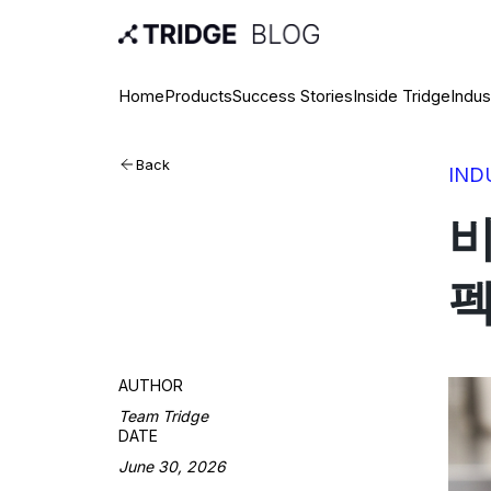
Home
Products
Success Stories
Inside Tridge
Indus
Back
IND
비
펙
AUTHOR
Team Tridge
DATE
June 30, 2026