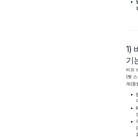
1)
기는
비프 
(웻 
계(증