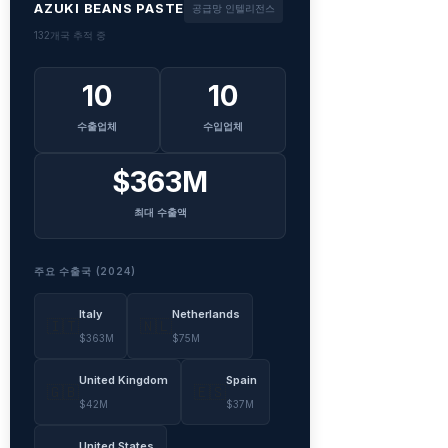
AZUKI BEANS PASTE
공급망 인텔리전스
132개국 추적 중
10
10
수출업체
수입업체
$363M
최대 수출액
주요 수출국 (2024)
Italy
Netherlands
🇮🇹
🇳🇱
$363M
$75M
United Kingdom
Spain
🇬🇧
🇪🇸
$42M
$37M
United States