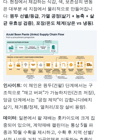
다. 현장에서 체감하는 식감, 색, 보존성의 변동
은 대부분 세 지점에서 물리적으로 만들어집니
다:
원두 선별/등급
,
가열 공정(삶기 + 농축 + 살
균 유효성 검증)
,
포장/온도 체계(상온 vs 냉동)
.
인사이트:
이 체인은 원두(건팥) 단계에서는 구
조적으로 “재고 버퍼”가 가능하지만(건조 저장),
앙금 단계에서는 “공정 제약”이 강합니다(배치
삶기, 체거름/정제, 열처리/포장 설비 용량).
데이터:
일본에서 팥 재배는 홋카이도에 크게 집
중되어 있으며, 계약재배 캘린더는 통상 5월 파
종과 10월 수확을 제시하고, 수확 후 지역 선별/
선정 시설을 거쳐 가공업체로 이동하는 흐름이