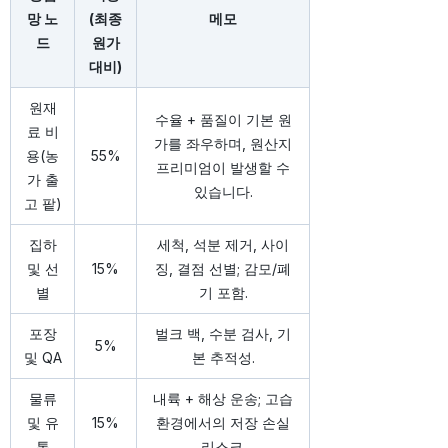
망 노
(최종
메모
드
원가
대비)
원재
수율 + 품질이 기본 원
료 비
가를 좌우하며, 원산지
용(농
55%
프리미엄이 발생할 수
가 출
있습니다.
고 팥)
집하
세척, 석분 제거, 사이
및 선
15%
징, 결점 선별; 감모/폐
별
기 포함.
포장
벌크 백, 수분 검사, 기
5%
및 QA
본 추적성.
물류
내륙 + 해상 운송; 고습
및 유
15%
환경에서의 저장 손실
통
리스크.