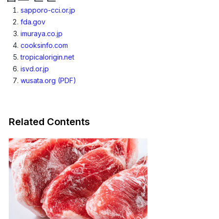
sapporo-cci.or.jp
fda.gov
imuraya.co.jp
cooksinfo.com
tropicalorigin.net
isvd.or.jp
wusata.org (PDF)
Related Contents