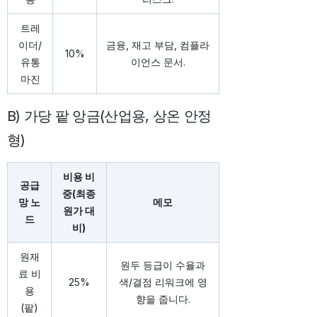
트레
이더/
금융, 재고 부담, 컴플라
10%
유통
이언스 문서.
마진
B) 가당 팥 앙금(산업용, 상온 안정
형)
비용 비
공급
중(최종
망 노
메모
원가 대
드
비)
원재
원두 등급이 수율과
료 비
25%
색/결점 리워크에 영
용
향을 줍니다.
(팥)