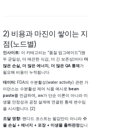
2) 비용과 마진이 쌓이는 지
점(노드별)
인사이트:
이 카테고리는 “품질 업그레이드”(원
두 균일성, 더 매끈한 식감, 더 긴 보존성)마다
더
많은 손실, 더 많은 에너지, 더 많은 QA 통제
가
필요해 비용이 누적됩니다.
데이터:
FDA의 수분활성(water activity) 관련 가
이던스는 수분활성 제어 식품 예시로
bean
paste
를 언급하며, aw가 단순 이론이 아니라 미
생물 안정성과 공정 설계에 연결된 통제 변수임
을 시사합니다. [2]
조달 영향:
랜디드 코스트는 팥값만이 아니라
수
율 손실 + 에너지 + 포장 + 미생물 출하판정
입니