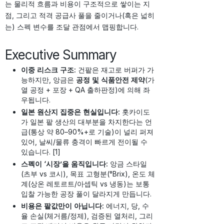
는 물리적 흐름과 비용이 구조적으로 쌓이는 지
점, 그리고 적격 공급사 풀을 줄이거나(혹은 넓히
는) 스펙 변수를 조달 관점에서 맵핑합니다.
Executive Summary
이중 리스크 구조:
건팥은 재고로 버퍼가 가
능하지만, 앙금은
공정 및 식품안전 제약
(가
열 공정 + 포장 + QA 출하판정)에 의해 좌
우됩니다.
일본 원산지 집중은 현실입니다:
홋카이도
가 일본 팥 생산의 대부분을 차지한다는 언
급(통상 약 80–90%+로 기술)이 널리 퍼져
있어, 날씨/물류 충격이 빠르게 전이될 수
있습니다. [1]
스펙이 ‘시장’을 움직입니다:
앙금 스타일
(츠부 vs 코시), 목표 고형분(°Brix), 온도 체
계(상온 레토르트/아셉틱 vs 냉동)는 보통
입찰 가능한 공장 풀이 달라지게 만듭니다.
비용은 팥값만이 아닙니다:
에너지, 당, 수
율 손실(체거름/정제), 검증된 열처리, 그리