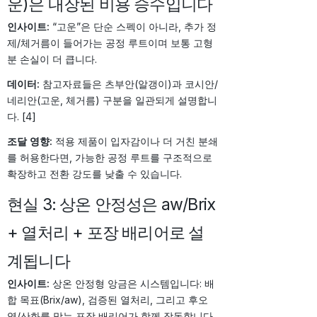
운)은 내장된 비용 승수입니다
인사이트:
“고운”은 단순 스펙이 아니라, 추가 정
제/체거름이 들어가는 공정 루트이며 보통 고형
분 손실이 더 큽니다.
데이터:
참고자료들은 츠부안(알갱이)과 코시안/
네리안(고운, 체거름) 구분을 일관되게 설명합니
다. [4]
조달 영향:
적용 제품이 입자감이나 더 거친 분쇄
를 허용한다면, 가능한 공정 루트를 구조적으로
확장하고 전환 강도를 낮출 수 있습니다.
현실 3: 상온 안정성은 aw/Brix
+ 열처리 + 포장 배리어로 설
계됩니다
인사이트:
상온 안정형 앙금은 시스템입니다: 배
합 목표(Brix/aw), 검증된 열처리, 그리고 후오
염/산화를 막는 포장 배리어가 함께 작동합니다.