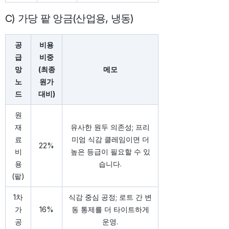
C) 가당 팥 앙금(산업용, 냉동)
공
비용
급
비중
망
(최종
메모
노
원가
드
대비)
원
재
유사한 원두 의존성; 프리
료
미엄 식감 클레임이면 더
22%
비
높은 등급이 필요할 수 있
용
습니다.
(팥)
1차
식감 중심 공정; 로트 간 변
가
16%
동 통제를 더 타이트하게
공
운영.