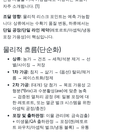
자주 소개됩니다. [1]
조달 영향:
물리적 리스크 포인트는 예측 가능합
니다: 상류에서는 수확기 품질 변동, 하류에서는
단일 공장/단일 라인 제약
(레토르트/아셉틱/냉동
포장 가용성)이 핵심입니다.
물리적 흐름(단순화)
상류:
농가 → 건조 → 세척/석분 제거 → 선
별/사이징 → 저장
1차 가공:
침지 → 삶기 → (옵션) 탈피/체거
름 → 페이스트화/정제
2차 가공:
(대개) 당 첨가 → 목표 가용성 고
형분(°Brix)과 수분활성(aw)에 맞춘 농축
→ 검증된 열처리 공정 (예: 밀봉 포장에 대
한 레토르트, 또는 멸균 벌크 시스템을 위한
아셉틱 공정/충전)
포장 및 출하판정:
이물 관리(예: 금속검출)
+ 미생물/QA 출하판정 → 포장(캔/레토르
트 파우치/아셉틱 벌크/냉동 블록) → 유통