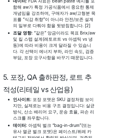
데이터:
FDA 자료는 bean paste 예시를 포
함해 aw가 특정 가공식품에서 중요한 통제
개념임을 강조하며, 구매자가 aw/고형분 목
표를 “식감 취향”이 아니라 안전/보존 설계
의 일부로 다뤄야 함을 뒷받침합니다. [2]
조달 영향:
“같은” 앙금이라도 목표 Brix/aw
및 킬 스텝 설계(레토르트 vs 아셉틱 vs 냉
동)에 따라 비용이 크게 달라질 수 있습니
다. 각 선택이 에너지 부하, 라인 속도, 검증
부담, 포장 요구사항을 바꾸기 때문입니다.
5. 포장, QA 출하판정, 로트 추
적성(리테일 vs 산업용)
인사이트:
포장 포맷은 SKU 결정처럼 보이
지만, 실제로는 비용 구조 결정입니다: 살균
방식, 산소 배리어 요구, 운송 효율, 파손 리
스크를 좌우합니다.
데이터:
아셉틱 벌크 “bag-in-drum”(또는
유사 멸균 벌크 포맷)은 페이스트/퓌레 카
테고리 전반에서 확립된 방식이며, 검증된