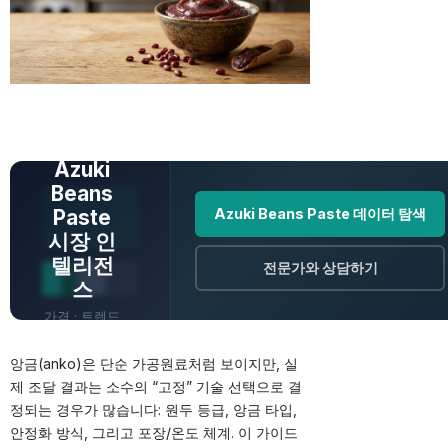
전체 데이터 보
기
Azuki
Beans
Paste
Azuki Beans Paste 데이터 탐색
시장 인
텔리전
전문가와 상담하기
스
가격 · 트렌드
· 원산지 · 전
앙금(anko)은 단순 가공원료처럼 보이지만, 실
망
제 조달 결과는 소수의 “고정” 기술 선택으로 결
정되는 경우가 많습니다: 원두 등급, 앙금 타입,
안정화 방식, 그리고 포장/온도 체계. 이 가이드