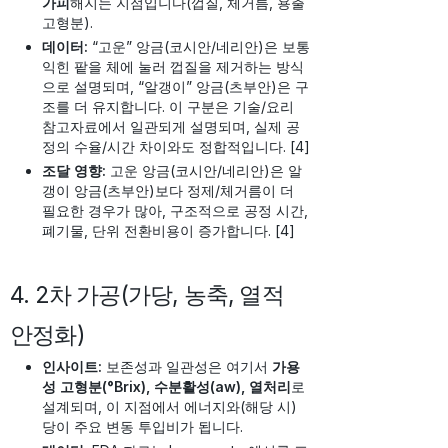
가피
해지는 지점입니다(껍질, 체거름, 용출
고형분).
데이터:
“고운” 앙금(코시안/네리안)은 보통
익힌 팥을 체에 눌러 껍질을 제거하는 방식
으로 설명되며, “알갱이” 앙금(츠부안)은 구
조를 더 유지합니다. 이 구분은 기술/요리
참고자료에서 일관되게 설명되며, 실제 공
정의 수율/시간 차이와도 정합적입니다. [4]
조달 영향:
고운 앙금(코시안/네리안)은 알
갱이 앙금(츠부안)보다 정제/체거름이 더
필요한 경우가 많아, 구조적으로 공정 시간,
폐기물, 단위 전환비용이 증가합니다. [4]
4. 2차 가공(가당, 농축, 열적
안정화)
인사이트:
보존성과 일관성은 여기서
가용
성 고형분(°Brix), 수분활성(aw), 열처리
로
설계되며, 이 지점에서 에너지와(해당 시)
당이 주요 변동 투입비가 됩니다.