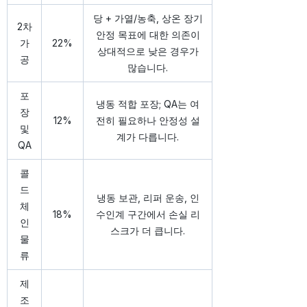
당 + 가열/농축, 상온 장기
2차
안정 목표에 대한 의존이
가
22%
상대적으로 낮은 경우가
공
많습니다.
포
냉동 적합 포장; QA는 여
장
12%
전히 필요하나 안정성 설
및
계가 다릅니다.
QA
콜
드
냉동 보관, 리퍼 운송, 인
체
18%
수인계 구간에서 손실 리
인
스크가 더 큽니다.
물
류
제
조