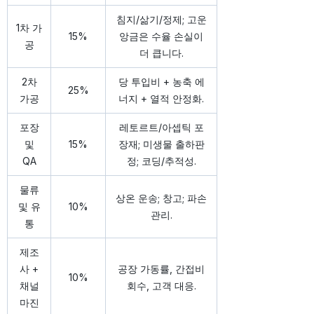
침지/삶기/정제; 고운
1차 가
15%
앙금은 수율 손실이
공
더 큽니다.
2차
당 투입비 + 농축 에
25%
가공
너지 + 열적 안정화.
포장
레토르트/아셉틱 포
및
15%
장재; 미생물 출하판
QA
정; 코딩/추적성.
물류
상온 운송; 창고; 파손
및 유
10%
관리.
통
제조
사 +
공장 가동률, 간접비
10%
채널
회수, 고객 대응.
마진