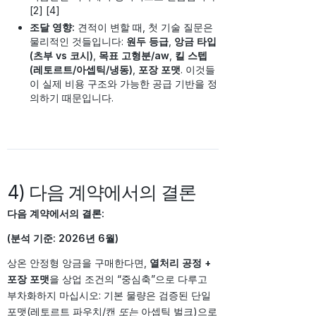
[2] [4]
조달 영향:
견적이 변할 때, 첫 기술 질문은
물리적인 것들입니다:
원두 등급
,
앙금 타입
(츠부 vs 코시)
,
목표 고형분/aw
,
킬 스텝
(레토르트/아셉틱/냉동)
,
포장 포맷
. 이것들
이 실제 비용 구조와 가능한 공급 기반을 정
의하기 때문입니다.
4) 다음 계약에서의 결론
다음 계약에서의 결론:
(분석 기준: 2026년 6월)
상온 안정형 앙금을 구매한다면,
열처리 공정 +
포장 포맷
을 상업 조건의 “중심축”으로 다루고
부차화하지 마십시오: 기본 물량은 검증된 단일
포맷(레토르트 파우치/캔
또는
아셉틱 벌크)으로