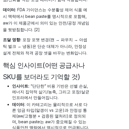
데이터:
FDA 가이던스는 수분활성 제어 식품 예
시 맥락에서 bean paste를 명시적으로 포함해,
aw가 이 제품군에서 의미 있는 안전/공정 개념임
을 뒷받침합니다. [2]
조달 영향:
포장 포맷 변경(캔 → 파우치 → 아셉
틱 벌크 → 냉동)은 단순 대체가 아니라, 안정성
설계 전체와 적격 공장 셋을 바꾸는 변화입니다.
핵심 인사이트(어떤 공급사나
SKU를 보더라도 기억할 것)
인사이트:
“단단한” 비용 기반은 선별 손실,
에너지 집약적 삶기/농축, 그리고 포장/살균
인프라에서 만들어집니다.
데이터:
이 카테고리는 물리적으로 서로 다
른 앙금 타입(알갱이 vs 고운)과 안정성 통
제(aw/고형분 + 검증된 열처리)로 정의되
며, bean paste는 aw가 중요해질 수 있는
식품안전 맥락에서 명시적으로 언급됩니다.