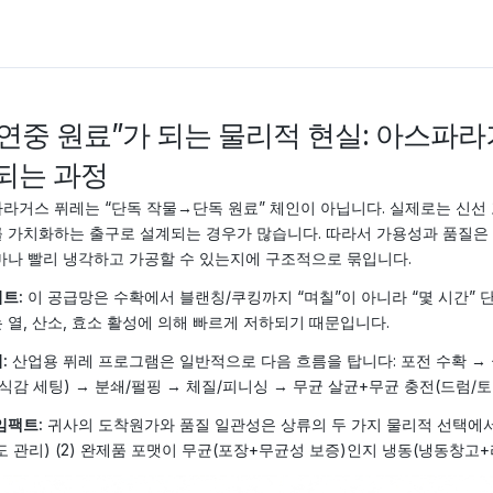
 “연중 원료”가 되는 물리적 현실: 아스파
 되는 과정
라거스 퓌레는 “단독 작물→단독 원료” 체인이 아닙니다. 실제로는 신선 포장
 가치화하는 출구로 설계되는 경우가 많습니다. 따라서 가용성과 품질은 수
마나 빨리 냉각하고 가공할 수 있는지에 구조적으로 묶입니다.
트:
이 공급망은 수확에서 블랜칭/쿠킹까지 “며칠”이 아니라 “몇 시간” 
 열, 산소, 효소 활성에 의해 빠르게 저하되기 때문입니다.
:
산업용 퓌레 프로그램은 일반적으로 다음 흐름을 탑니다: 포전 수확 → 
식감 세팅) → 분쇄/펄핑 → 체질/피니싱 → 무균 살균+무균 충전(드럼/토트
임팩트:
귀사의 도착원가와 품질 일관성은 상류의 두 가지 물리적 선택에서 사
도 관리) (2) 완제품 포맷이 무균(포장+무균성 보증)인지 냉동(냉동창고