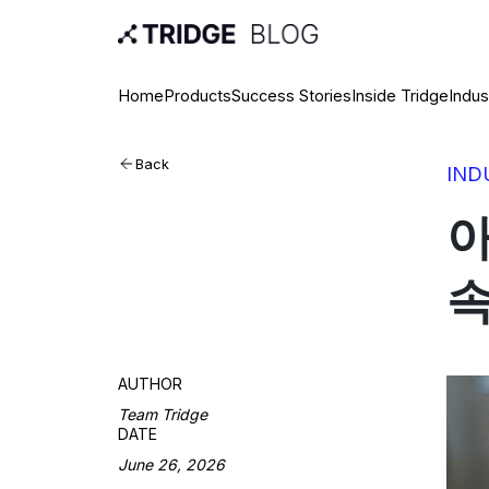
Home
Products
Success Stories
Inside Tridge
Indus
Back
IND
아
속
AUTHOR
Team Tridge
DATE
June 26, 2026