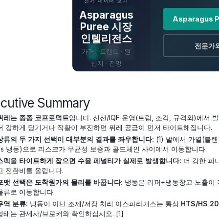
전체 데이터 보기
Asparagus
Asparagus 
Puree 시장
인텔리전스
전문가
가격 · 트렌드 · 원
산지 · 전망
ecutive Summary
퓌레는 종종 코프로덕트
입니다. 신선/IQF 운영(트림, 조각, 규격외)에서
더 강하게 당기거나 작황이 부진하면 퓌레 공급이 먼저 타이트해집니다.
상류의 두 가지 선택이 대부분의 결과를 좌우합니다:
(1) 밭에서 가열(블
vs 냉동)으로 리스크가 무균성 보증과 콜드체인 사이에서 이동합니다.
스펙을 타이트하게 잡으면 수율 페널티가 실제로 발생합니다:
더 강한 피
고 전환비를 올립니다.
포맷 선택은 도착원가의 물리를 바꿉니다:
냉동은 리퍼+냉동창고 노출이 
물류로 이동합니다.
무역 분류:
냉동이 아닌 조제/저장 처리 아스파라거스는 통상
HTS/HS 20
형태는 관세사/브로커와 확인하십시오. [1]