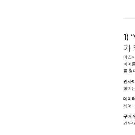
1)
가
아스파
피어를
를 얼
인사이
향미는
데이터
제어+
구매 
간/온