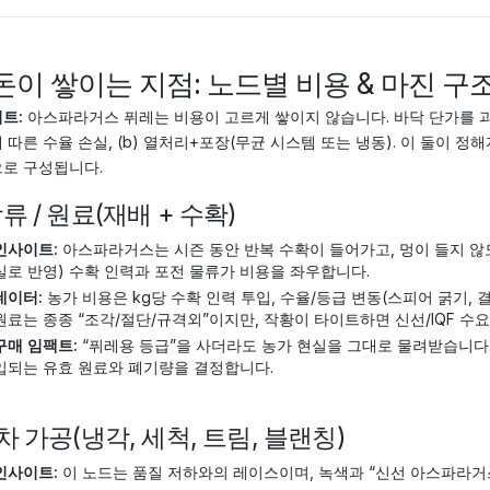
 돈이 쌓이는 지점: 노드별 비용 & 마진 
트:
아스파라거스 퓌레는 비용이 고르게 쌓이지 않습니다. 바닥 단가를 과도
 따른 수율 손실, (b) 열처리+포장(무균 시스템 또는 냉동). 이 둘이 정
로 구성됩니다.
 상류 / 원료(재배 + 수확)
인사이트:
아스파라거스는 시즌 동안 반복 수확이 들어가고, 멍이 들지 않
실로 반영) 수확 인력과 포전 물류가 비용을 좌우합니다.
데이터:
농가 비용은 kg당 수확 인력 투입, 수율/등급 변동(스피어 굵기, 
원료는 종종 “조각/절단/규격외”이지만, 작황이 타이트하면 신선/IQF 수
구매 임팩트:
“퓌레용 등급”을 사더라도 농가 현실을 그대로 물려받습니다.
입되는 유효 원료와 폐기량을 결정합니다.
 1차 가공(냉각, 세척, 트림, 블랜칭)
인사이트:
이 노드는 품질 저하와의 레이스이며, 녹색과 “신선 아스파라거