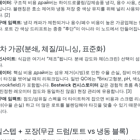
데이터:
구조적 비용 драй버는 하이드로쿨링/강제송풍 냉각, 용수 사용, 
입니다. 블랜칭은 효소 제어와 냉동 저장 중 색상 유지를 위해 널리 사용되
. [2]
구매 임팩트:
냉각 캐파가 제한되거나 용수/폐수 비용이 높은 가공업체는 
다. 로트 간 색상 드리프트는 종종 “후단”이 아니라 이 노드에서 만들어집
 2차 가공(분쇄, 체질/피니싱, 표준화)
인사이트:
식감은 여기서 “제조”됩니다. 분쇄 강도와 체(스크린) 선택이 
다.
데이터:
핵심 비용 драй버는 섬유 제거(시빙)로 인한 수율 손실, 장비 마모
이 타깃을 벗어날 때의 리워크입니다. 일반 QC에는 °Brix/고형분, pH, 색상
Brookfield)가 포함됩니다.
Bostwick 컨시스토미터
같은 경험적 흐름 측
(진정한 레오미터 점도와 동일하진 않음) 현장 관리에 유용합니다. [3]
구매 임팩트:
점도/섬유질 스펙을 더 타이트하게 잡으면 비용과 스크랩 리
야(수율 손실) 하고 더 많은 로트를 블렌딩해야 타깃을 맞출 수 있기 때문
니다.
 킬스텝 + 포장(무균 드럼/토트 vs 냉동 블록)