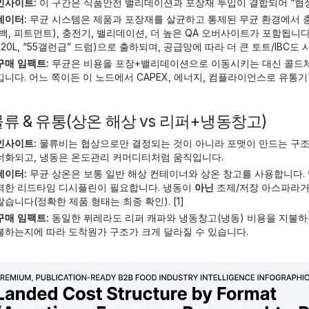
인사이트:
이 구간은 식품안전 밸리데이션과 포장재 투입이 결합되어 “협상
데이터:
무균 시스템은 제품과 포장재를 살균하고 통제된 무균 환경에서 충
(백, 피트먼트), 충전기, 밸리데이션, 더 높은 QA 오버사이트가 포함됩니
220L, “55갤런급” 드럼)으로 출하되며, 공급망에 따라 더 큰 토트/IBC도 사
구매 임팩트:
무균은 비용을 포장+밸리데이션으로 이동시키는 대신 콜드체
킵니다. 어느 쪽이든 이 노드에서 CAPEX, 에너지, 컴플라이언스로 유통기
 물류 & 유통(상온 해상 vs 리퍼+냉동창고)
인사이트:
물류비는 협상으로만 결정되는 것이 아니라 포맷이 만드는 구조
너화되고, 냉동은 온도관리 커머디티처럼 움직입니다.
데이터:
무균 상온은 보통 일반 해상 컨테이너와 상온 창고를 사용합니다. 
격한 리드타임 디시플린이 필요합니다. 냉동이
아닌
조제/저장 아스파라
많습니다(정확한 제품 형태는 최종 확인). [1]
구매 임팩트:
동일한 퓌레라도 리퍼 캐파와 냉동창고(냉동) 비용을 지불하는
불하는지에 따라 도착원가 구조가 크게 달라질 수 있습니다.