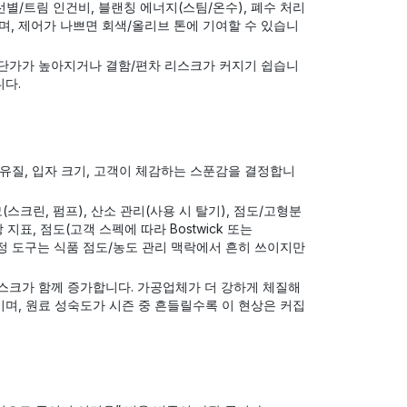
선별/트림 인건비, 블랜칭 에너지(스팀/온수), 폐수 처리
며, 제어가 나쁘면 회색/올리브 톤에 기여할 수 있습니
단가가 높아지거나 결함/편차 리스크가 커지기 쉽습니
니다.
섬유질, 입자 크기, 고객이 체감하는 스푼감을 결정합니
(스크린, 펌프), 산소 관리(사용 시 탈기), 점도/고형분
 지표, 점도(고객 스펙에 따라 Bostwick 또는
정 도구는 식품 점도/농도 관리 맥락에서 흔히 쓰이지만
스크가 함께 증가합니다. 가공업체가 더 강하게 체질해
이며, 원료 성숙도가 시즌 중 흔들릴수록 이 현상은 커집