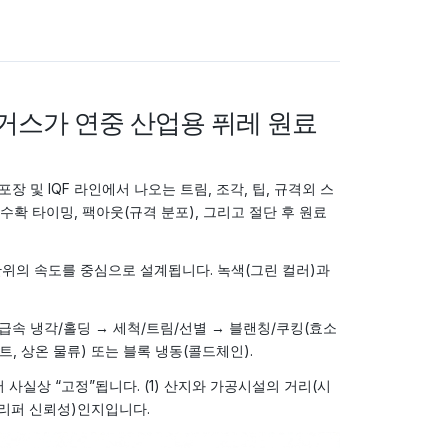
라거스가 연중 산업용 퓌레 원료
 및 IQF 라인에서 나오는 트림, 조각, 팁, 규격외 스
확 타이밍, 팩아웃(규격 분포), 그리고 절단 후 원료
단위의 속도를 중심으로 설계됩니다. 녹색(그린 컬러)과
급속 냉각/홀딩 → 세척/트림/선별 → 블랜칭/쿠킹(효소
, 상온 물류) 또는 블록 냉동(콜드체인).
실상 “고정”됩니다. (1) 산지와 가공시설의 거리(시
+리퍼 신뢰성)인지입니다.